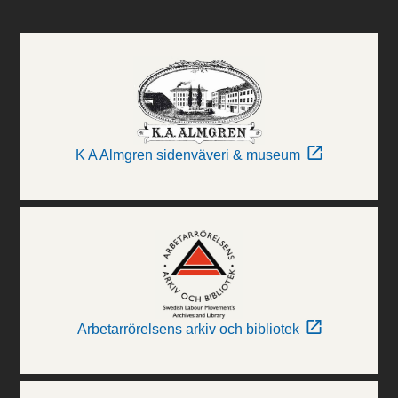
K A Almgren sidenväveri & museum
Arbetarrörelsens arkiv och bibliotek