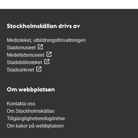
Kontakt
Stockholmskällan
Stockholmskällan drivs av
Medioteket, utbildningsförvaltningen
Stadsmuseet
Medeltidsmuseet
Stadsbiblioteket
Stadsarkivet
Om webbplatsen
Kontakta oss
Om Stockholmskällan
Tillgänglighetsredogörelse
Om kakor på webbplatsen