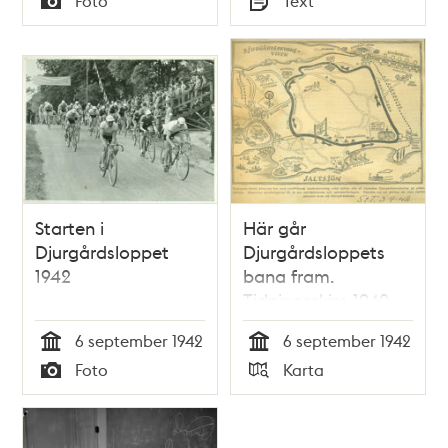
Foto
Text
Typ
Typ
Starten i
Här går
Djurgårdsloppet
Djurgårdsloppets
1942
bana fram.
Tidningsskiss 1942
6 september 1942
6 september 1942
Tid
Tid
Foto
Karta
Typ
Typ