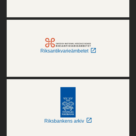
Riksantikvarieämbetet
Riksbankens arkiv