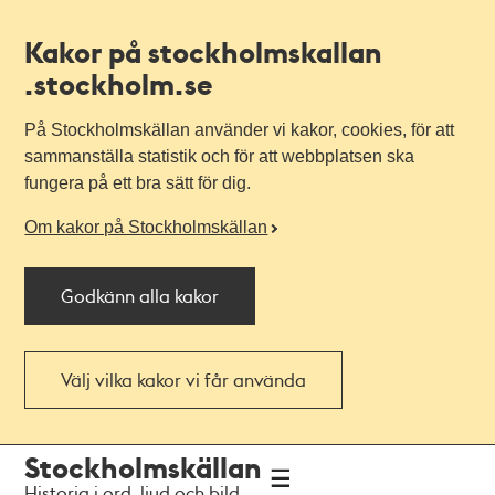
Kakor på stockholmskallan
.stockholm.se
På Stockholmskällan använder vi kakor, cookies, för att
sammanställa statistik och för att webbplatsen ska
fungera på ett bra sätt för dig.
Om kakor på Stockholmskällan
Godkänn alla kakor
Välj vilka kakor vi får använda
Till
Till
Stockholmskällan
navigationen
huvudinnehållet
Historia i ord, ljud och bild