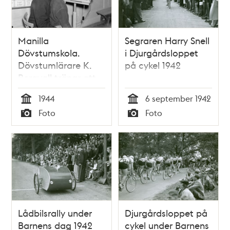
Manilla
Segraren Harry Snell
Dövstumskola.
i Djurgårdsloppet
Dövstumlärare K.
på cykel 1942
Bergvall tränar att
tala med en 7-årig
1944
6 september 1942
pojke.
Tid
Tid
Foto
Foto
Typ
Typ
Lådbilsrally under
Djurgårdsloppet på
Barnens dag 1942
cykel under Barnens