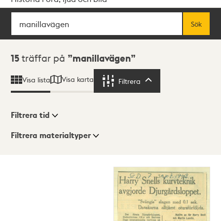
Sök
Fritextsök
Sök
Sökresultat
15
träffar på
manillavägen
Visa karta
Visa lista
Filtrera
Filtrera
Filtrera tid
Filtrera materialtyper
Visningsläge
Totalt
15
träffar
Lista
Karta