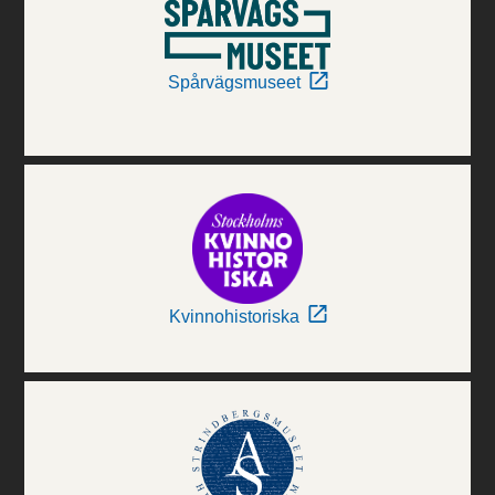
Spårvägsmuseet
Kvinnohistoriska