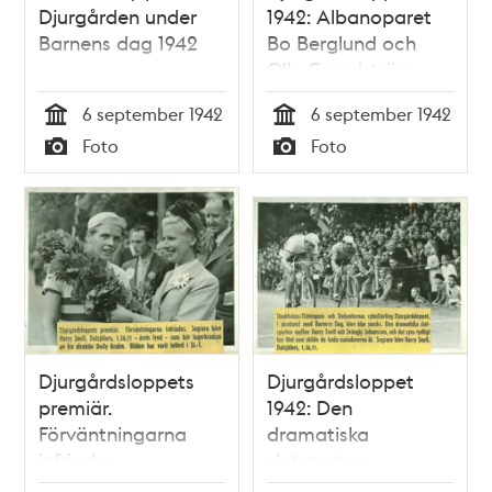
Djurgården under
1942: Albanoparet
Barnens dag 1942
Bo Berglund och
Olle Grundström,
vars utbrytning var
6 september 1942
6 september 1942
en av tävlingens
Tid
Tid
Foto
Foto
mest spännande
Typ
Typ
händelser
Djurgårdsloppets
Djurgårdsloppet
premiär.
1942: Den
Förväntningarna
dramatiska
infriades
slutspurten