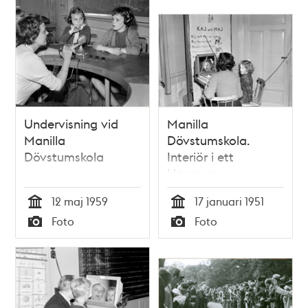
Undervisning vid
Manilla
Manilla
Dövstumskola.
Dövstumskola
Interiör i ett
klassrum
12 maj 1959
17 januari 1951
Tid
Tid
Foto
Foto
Typ
Typ