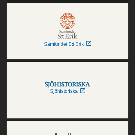
Samfundet S:t Erik
Sjöhistoriska