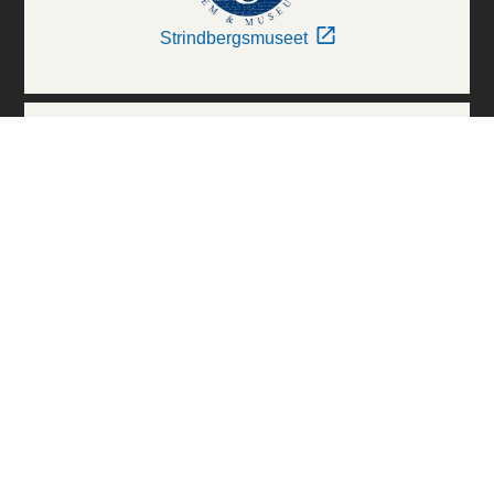
Strindbergsmuseet
Thielska Galleriet
Världskulturmuseerna