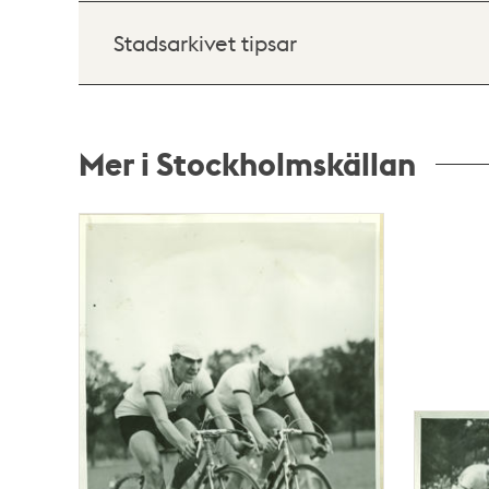
Stadsarkivet tipsar
Mer i Stockholmskällan
Relaterade
poster
och
teman