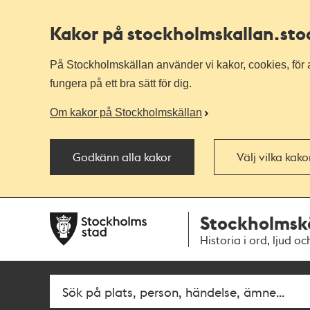
Kakor på stockholmskallan
.st
På Stockholmskällan använder vi kakor, cookies, för a
fungera på ett bra sätt för dig.
Om kakor på Stockholmskällan
Godkänn alla kakor
Välj vilka kak
Till
Till
Stockholmsk
navigationen
huvudinnehållet
Historia i ord, ljud oc
Fritextsök