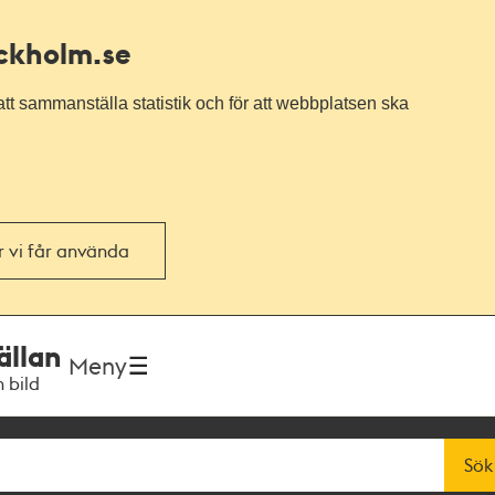
ockholm.se
tt sammanställa statistik och för att webbplatsen ska
or vi får använda
ällan
Meny
h bild
Sök