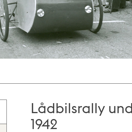
Lådbilsrally un
1942