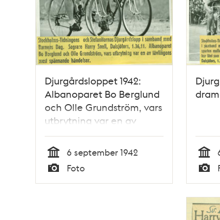
Djurgårdsloppet 1942:
Djurg
Albanoparet Bo Berglund
drama
och Olle Grundström, vars
utbrytning var en av
tävlingens mest
spännande händelser
6 september 1942
Tid
Tid
Foto
Typ
Typ