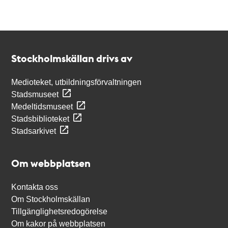
Kontakt
Stockholmskällan
Stockholmskällan drivs av
Medioteket, utbildningsförvaltningen
Stadsmuseet
Medeltidsmuseet
Stadsbiblioteket
Stadsarkivet
Om webbplatsen
Kontakta oss
Om Stockholmskällan
Tillgänglighetsredogörelse
Om kakor på webbplatsen