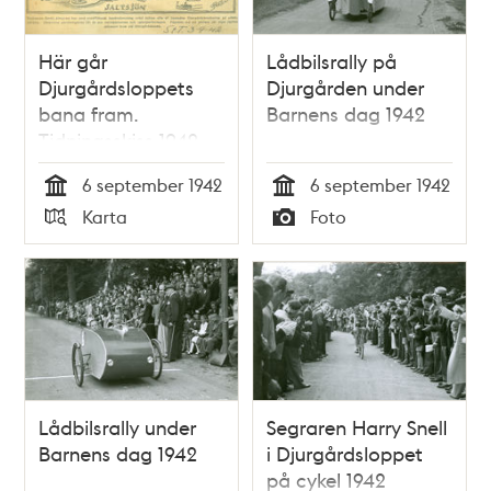
Här går
Lådbilsrally på
Djurgårdsloppets
Djurgården under
bana fram.
Barnens dag 1942
Tidningsskiss 1942
6 september 1942
6 september 1942
Tid
Tid
Karta
Foto
Typ
Typ
Lådbilsrally under
Segraren Harry Snell
Barnens dag 1942
i Djurgårdsloppet
på cykel 1942