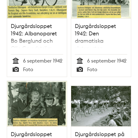
Djurgårdsloppet
Djurgårdsloppet
1942: Albanoparet
1942: Den
Bo Berglund och
dramatiska
Olle Grundström,
slutspurten
vars utbrytning var
6 september 1942
6 september 1942
en av tävlingens
Tid
Tid
Foto
Foto
mest spännande
Typ
Typ
händelser
Djurgårdsloppet
Djurgårdsloppet på