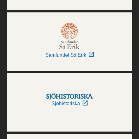
Samfundet S:t Erik
Sjöhistoriska