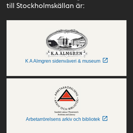
till Stockholmskällan är:
K A Almgren sidenväveri & museum
Arbetarrörelsens arkiv och bibliotek