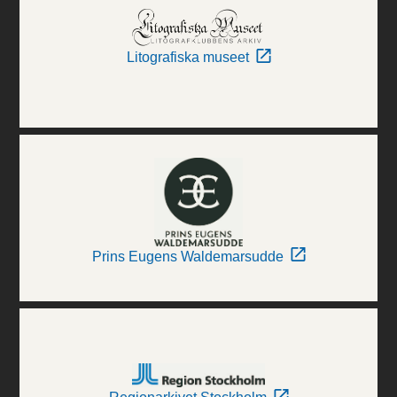
Litografiska museet
Prins Eugens Waldemarsudde