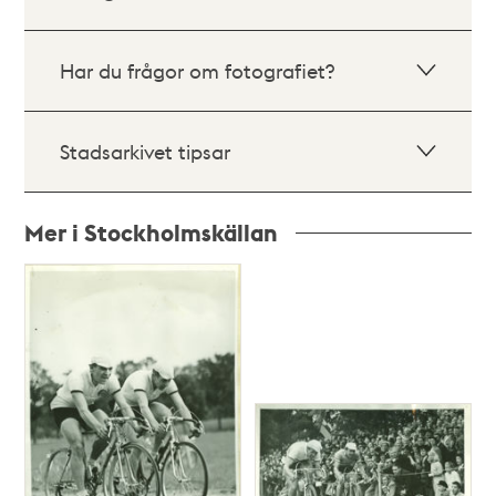
Har du frågor om fotografiet?
Stadsarkivet tipsar
Mer i Stockholmskällan
Relaterade
poster
och
teman