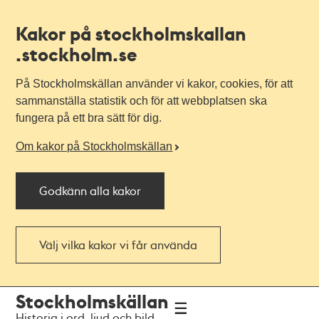
Kakor på stockholmskallan
.stockholm.se
På Stockholmskällan använder vi kakor, cookies, för att
sammanställa statistik och för att webbplatsen ska
fungera på ett bra sätt för dig.
Om kakor på Stockholmskällan
Godkänn alla kakor
Välj vilka kakor vi får använda
Till
Till
Stockholmskällan
navigationen
huvudinnehållet
Historia i ord, ljud och bild