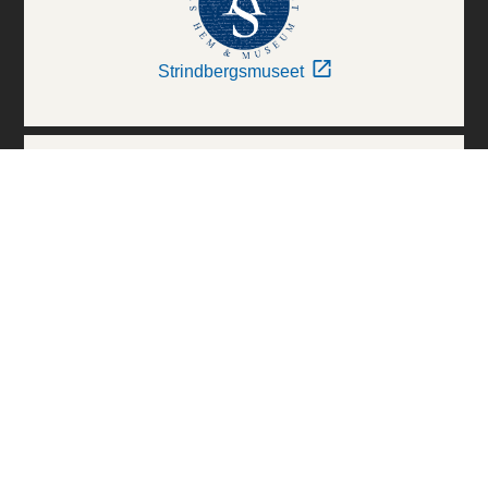
Strindbergsmuseet
Thielska Galleriet
Världskulturmuseerna