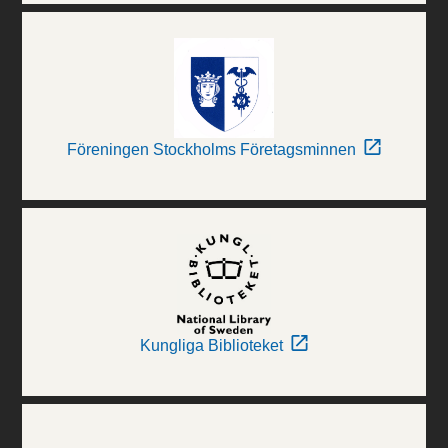
Föreningen Stockholms Företagsminnen
Kungliga Biblioteket