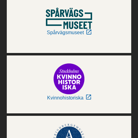
Spårvägsmuseet
Kvinnohistoriska