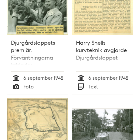
Djurgårdsloppets
Harry Snells
premiär.
kurvteknik avgjorde
Förväntningarna
Djurgårdsloppet
infriades
6 september 1942
6 september 1942
Tid
Tid
Foto
Text
Typ
Typ