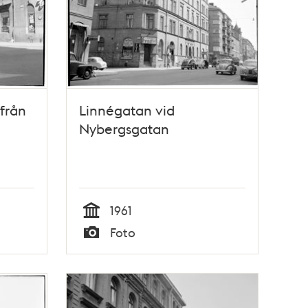
från
Linnégatan vid
Nybergsgatan
1961
Tid
Foto
Typ