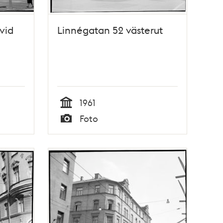
vid
Linnégatan 52 västerut
1961
Tid
Foto
Typ