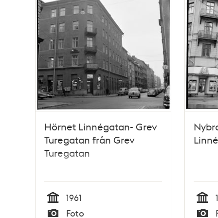
Hörnet Linnégatan- Grev
Nybro
Turegatan från Grev
Linn
Turegatan
1961
Tid
Tid
Foto