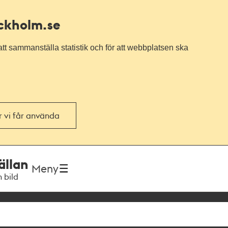
ockholm.se
tt sammanställa statistik och för att webbplatsen ska
or vi får använda
ällan
Meny
h bild