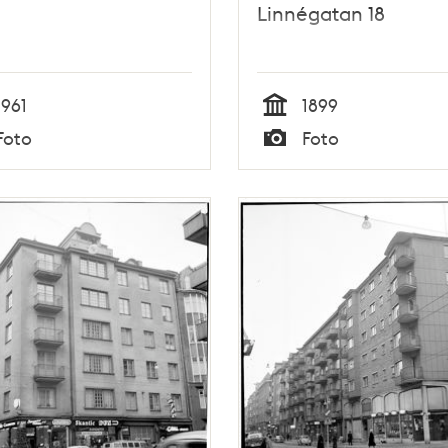
Linnégatan 18
1961
1899
Tid
Foto
Foto
Typ