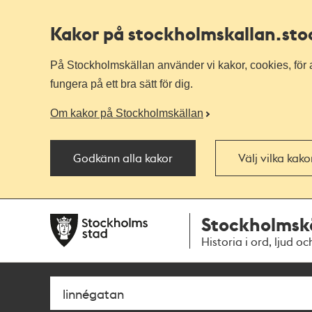
Kakor på stockholmskallan
.st
På Stockholmskällan använder vi kakor, cookies, för a
fungera på ett bra sätt för dig.
Om kakor på Stockholmskällan
Godkänn alla kakor
Välj vilka kak
Till
Till
Stockholmsk
navigationen
huvudinnehållet
Historia i ord, ljud oc
Sök
Fritextsök