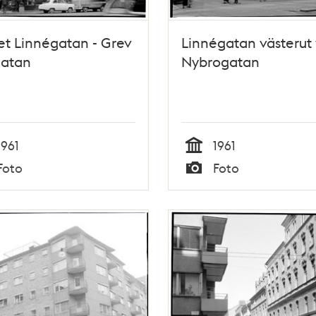
t Linnégatan - Grev
Linnégatan västerut 
gatan
Nybrogatan
1961
1961
Tid
Foto
Foto
Typ