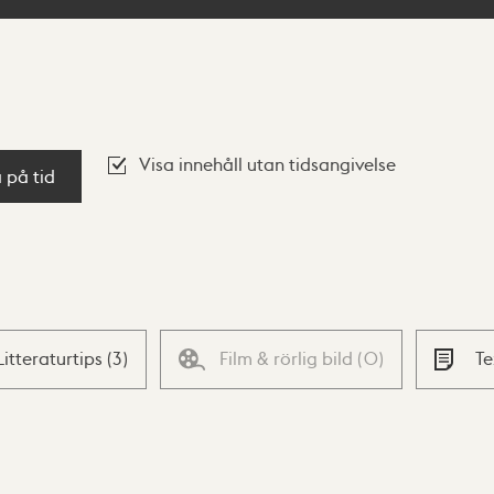
Visa innehåll utan tidsangivelse
a på tid
Litteraturtips
(
3
)
Film & rörlig bild
(
0
)
T