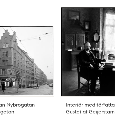
an Nybrogatan-
Interiör med författ
égatan
Gustaf af Geijerstam