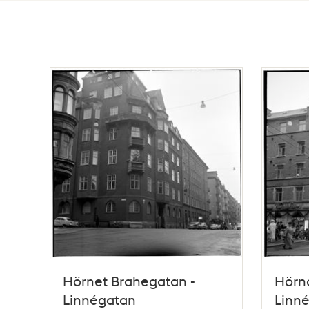
Totalt
252
träffar
Hörnet Brahegatan -
Hörn
Linnégatan
Linn