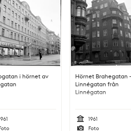
gatan i hörnet av
Hörnet Brahegatan 
égatan
Linnégatan från
Linnégatan
1961
1961
Tid
Foto
Foto