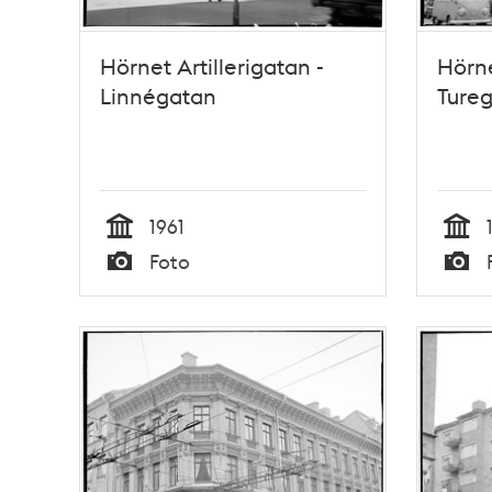
Hörnet Artillerigatan -
Hörne
Linnégatan
Ture
1961
Tid
Tid
Foto
Typ
Typ