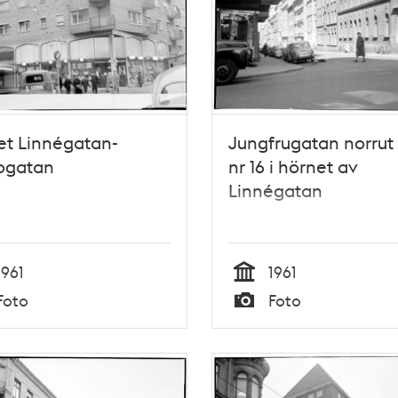
et Linnégatan-
Jungfrugatan norrut 
ogatan
nr 16 i hörnet av
Linnégatan
1961
1961
Tid
Foto
Foto
Typ