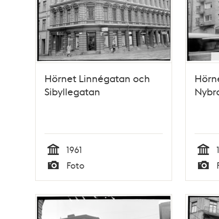
Hörnet Linnégatan och
Hörn
Sibyllegatan
Nybr
1961
Tid
Tid
Foto
Typ
Typ