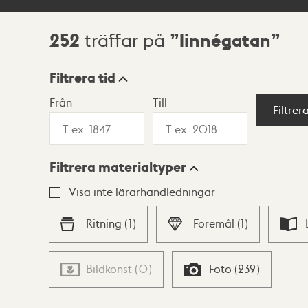
252
linnégatan
träffar på
Sökresultat
Filtrera tid
Från
Till
Visningsläge
Filtrer
Filtrera materialtyper
Lista
Karta
Visa inte lärarhandledningar
Ritning
(
1
)
Föremål
(
1
)
Bildkonst
(
0
)
Foto
(
239
)