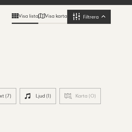
Visa karta
Visa lista
Filtrera
Filtrera
ext
(
7
)
Ljud
(
1
)
Karta
(
0
)