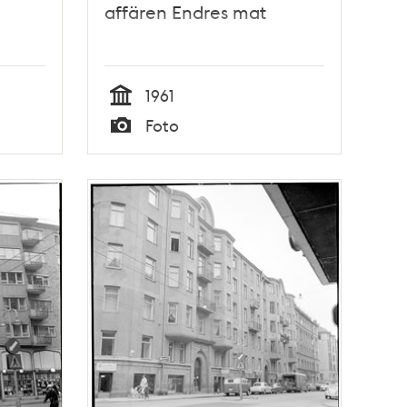
affären Endres mat
1961
Tid
Foto
Typ