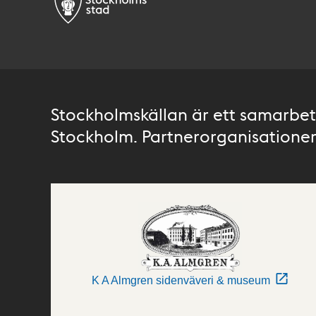
Stockholmskällan är ett samarbete
Stockholm. Partnerorganisationer 
K A Almgren sidenväveri & museum