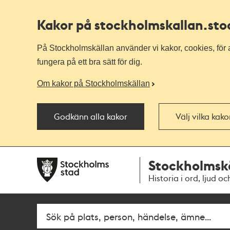
Kakor på stockholmskallan
.st
På Stockholmskällan använder vi kakor, cookies, för a
fungera på ett bra sätt för dig.
Om kakor på Stockholmskällan
Godkänn alla kakor
Välj vilka kak
Till
Till
Stockholmsk
navigationen
huvudinnehållet
Historia i ord, ljud oc
Fritextsök