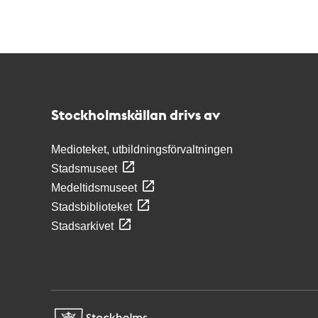
Kontakt
Stockholmskällan
Stockholmskällan drivs av
Medioteket, utbildningsförvaltningen
Stadsmuseet
Medeltidsmuseet
Stadsbiblioteket
Stadsarkivet