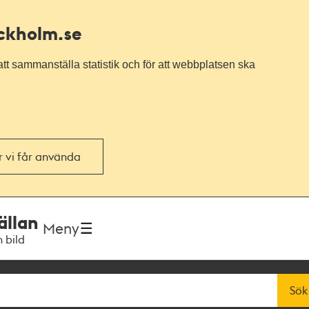
ockholm.se
tt sammanställa statistik och för att webbplatsen ska
or vi får använda
ällan
Meny
h bild
Sök