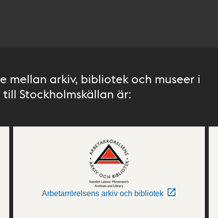
 mellan arkiv, bibliotek och museer i
till Stockholmskällan är:
Arbetarrörelsens arkiv och bibliotek