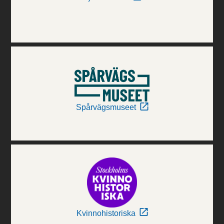
Spårvägsmuseet
Kvinnohistoriska