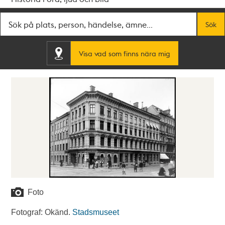
Fritextsök
Sök
Visa vad som finns nära mig
Foto
Fotograf: Okänd.
Stadsmuseet