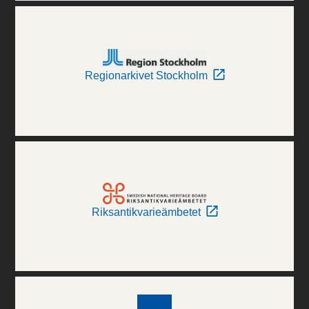
Regionarkivet Stockholm
Riksantikvarieämbetet