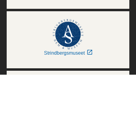
Strindbergsmuseet
Thielska Galleriet