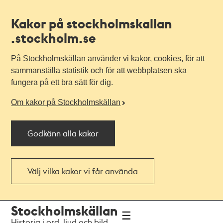
Kakor på stockholmskallan
.stockholm.se
På Stockholmskällan använder vi kakor, cookies, för att
sammanställa statistik och för att webbplatsen ska
fungera på ett bra sätt för dig.
Om kakor på Stockholmskällan
Godkänn alla kakor
Välj vilka kakor vi får använda
Till
Till
Stockholmskällan
navigationen
huvudinnehållet
Historia i ord, ljud och bild