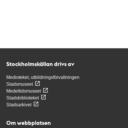
Kontakt
Stockholmskällan
Stockholmskällan drivs av
Medioteket, utbildningsförvaltningen
Stadsmuseet
Medeltidsmuseet
Stadsbiblioteket
Stadsarkivet
Om webbplatsen