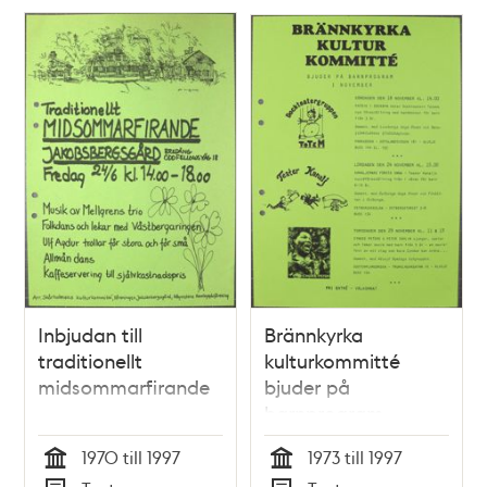
Inbjudan till
Brännkyrka
traditionellt
kulturkommitté
midsommarfirande
bjuder på
barnprogram
1970 till 1997
1973 till 1997
Tid
Tid