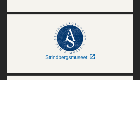
Strindbergsmuseet
Thielska Galleriet