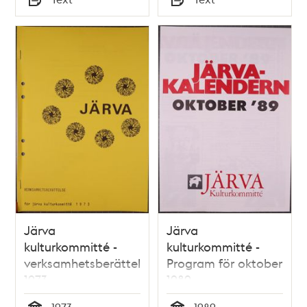
Typ
Typ
Järva
Järva
kulturkommitté -
kulturkommitté -
verksamhetsberättelse
Program för oktober
1973
1989