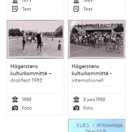
1973
1989
Tid
Tid
Text
Text
Typ
Typ
Hägerstens
Hägerstens
kulturkommitté –
kulturkommitté -
drakfest 1982
internationell
folkdansfest 1982
1982
2 juni 1982
Tid
Tid
Foto
Foto
Typ
Typ