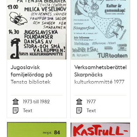
Jugoslavisk
Verksamhetsberättelse,
familjelördag på
Skarpnäcks
Tensta bibliotek
kulturkommitté 1977
1973 till 1982
1977
Tid
Tid
Text
Text
Typ
Typ