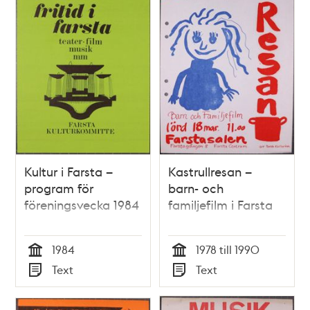
Kultur i Farsta –
Kastrullresan –
program för
barn- och
föreningsvecka 1984
familjefilm i Farsta
1984
1978 till 1990
Tid
Tid
Text
Text
Typ
Typ