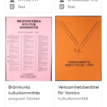
Tid
Tid
Text
Text
Typ
Typ
Brännkyrka
Verksamhetsberättelse
kulturkommittés
för Vantörs
program hösten
kulturkommitté
1977