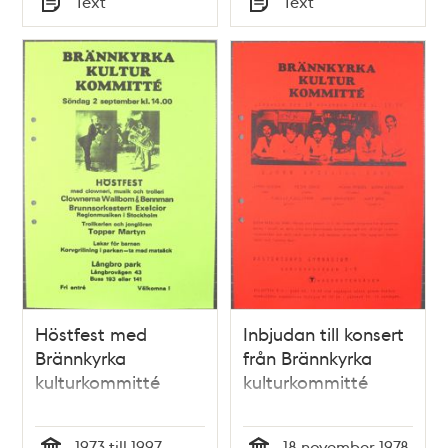
Text
Text
Typ
Typ
Höstfest med
Inbjudan till konsert
Brännkyrka
från Brännkyrka
kulturkommitté
kulturkommitté
1973 till 1997
18 november 1978