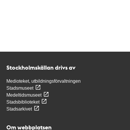
Kontakt
Stockholmskällan
Stockholmskällan drivs av
Medioteket, utbildningsförvaltningen
Stadsmuseet
Medeltidsmuseet
Stadsbiblioteket
Stadsarkivet
Om webbplatsen