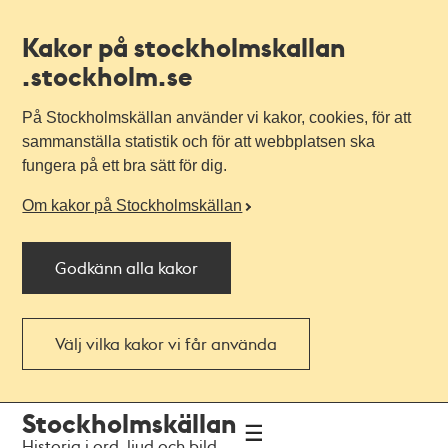
Kakor på stockholmskallan
.stockholm.se
På Stockholmskällan använder vi kakor, cookies, för att
sammanställa statistik och för att webbplatsen ska
fungera på ett bra sätt för dig.
Om kakor på Stockholmskällan
Godkänn alla kakor
Välj vilka kakor vi får använda
Till
Till
Stockholmskällan
navigationen
huvudinnehållet
Historia i ord, ljud och bild