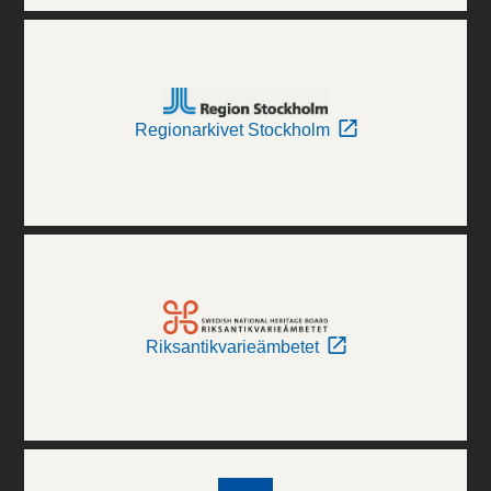
Regionarkivet Stockholm
Riksantikvarieämbetet