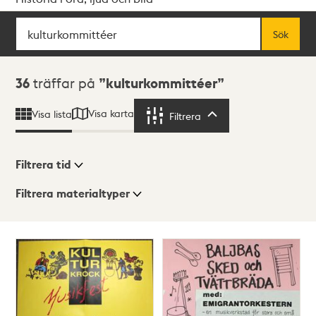
Sök
Fritextsök
Sök
Sökresultat
36
träffar på
kulturkommittéer
Visa karta
Visa lista
Filtrera
Filtrera
Filtrera tid
Filtrera materialtyper
Visningsläge
Totalt
36
träffar
Lista
Karta