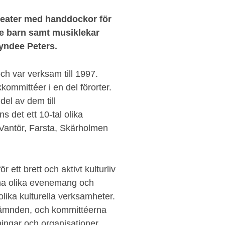
eater med handdockor för
ldre barn samt musiklekar
yndee Peters.
h var verksam till 1997.
ommittéer i en del förorter.
el av dem till
s det ett 10-tal olika
 Vantör, Farsta, Skärholmen
 ett brett och aktivt kulturliv
dna olika evenemang och
 olika kulturella verksamheter.
rnämnden, och kommittéerna
eningar och organisationer.