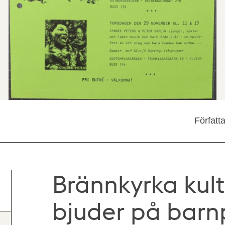
Författ
Brännkyrka kul
bjuder på bar