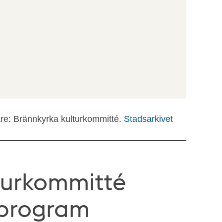
are: Brännkyrka kulturkommitté.
Stadsarkivet
turkommitté
nprogram