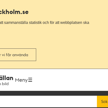
ockholm.se
tt sammanställa statistik och för att webbplatsen ska
or vi får använda
ällan
Meny
h bild
Sök