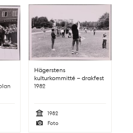
Hägerstens
kulturkommitté – drakfest
olan
1982
1982
Tid
Foto
Typ