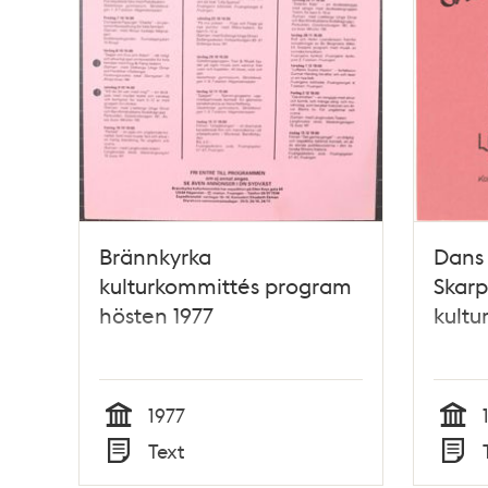
Brännkyrka
Dans 
kulturkommittés program
Skar
hösten 1977
kultu
1977
Tid
Tid
Text
Typ
Typ