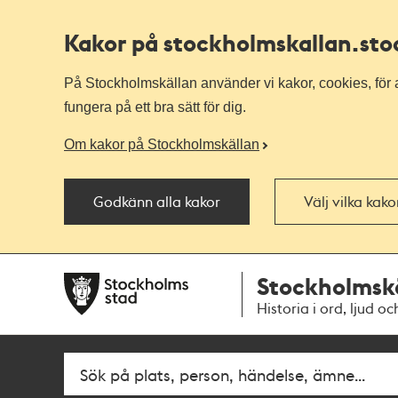
Kakor på stockholmskallan
.st
På Stockholmskällan använder vi kakor, cookies, för a
fungera på ett bra sätt för dig.
Om kakor på Stockholmskällan
Godkänn alla kakor
Välj vilka kak
Till
Till
Stockholmsk
navigationen
huvudinnehållet
Historia i ord, ljud oc
Fritextsök