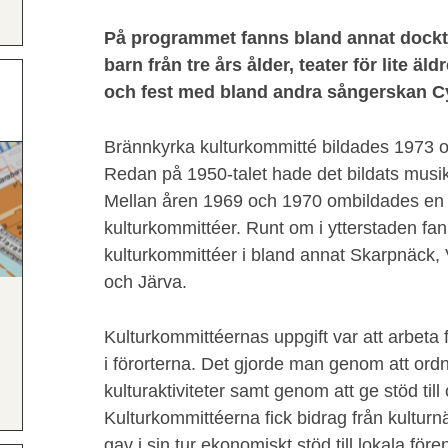
På programmet fanns bland annat dockt
barn från tre års ålder, teater för lite ä
och fest med bland andra sångerskan C
Brännkyrka kulturkommitté bildades 1973 oc
Redan på 1950-talet hade det bildats musikk
Mellan åren 1969 och 1970 ombildades en d
kulturkommittéer. Runt om i ytterstaden fann
kulturkommittéer i bland annat Skarpnäck,
och Järva.
Kulturkommittéernas uppgift var att arbeta för
i förorterna. Det gjorde man genom att or
kulturaktiviteter samt genom att ge stöd till
Kulturkommittéerna fick bidrag från kultu
gav i sin tur ekonomiskt stöd till lokala för