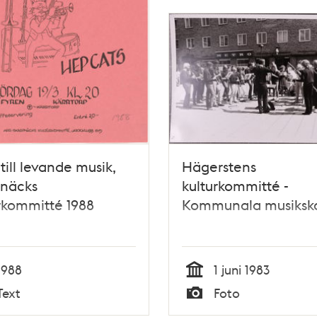
till levande musik,
Hägerstens
pnäcks
kulturkommitté -
rkommitté 1988
Kommunala musiksk
1988
1 juni 1983
Tid
Text
Foto
Typ