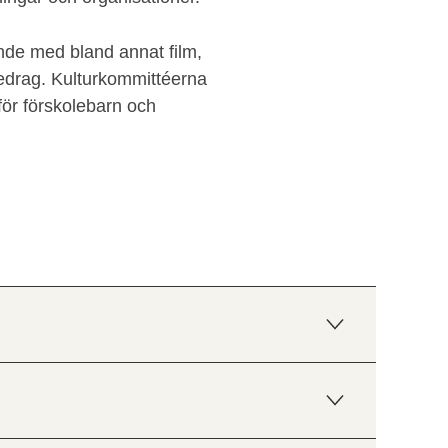
de med bland annat film,
öredrag. Kulturkommittéerna
för förskolebarn och