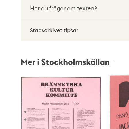
Har du frågor om texten?
Stadsarkivet tipsar
Mer i Stockholmskällan
Relaterade
poster
och
teman