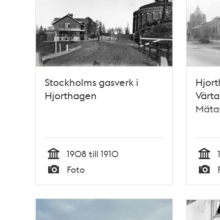
Stockholms gasverk i
Hjor
Hjorthagen
Värta
Mäta
1908 till 1910
Tid
Tid
Foto
Typ
Typ