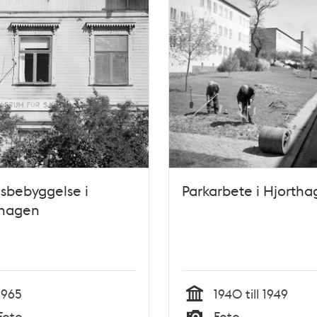
sbebyggelse i
Parkarbete i Hjortha
thagen
1965
1940 till 1949
Tid
Foto
Foto