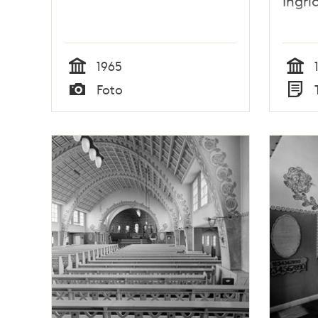
Ingri
1965
Tid
Tid
Foto
Typ
Typ