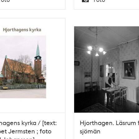
Typ
hagens kyrka / [text:
Hjorthagen. Läsrum 
bet Jermsten ; foto
sjömän