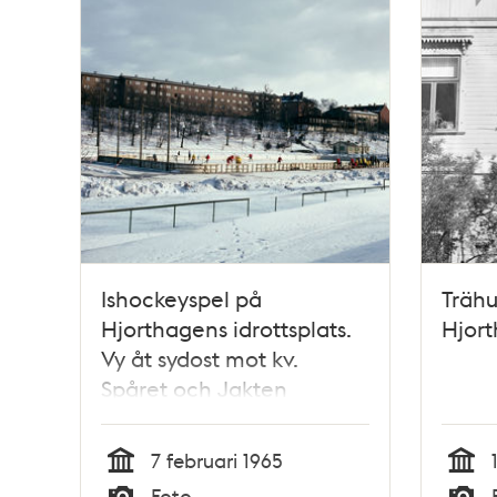
Ishockeyspel på
Trähu
Hjorthagens idrottsplats.
Hjor
Vy åt sydost mot kv.
Spåret och Jakten
7 februari 1965
Tid
Tid
Foto