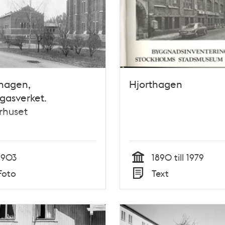
thagen,
Hjorthagen
gasverket.
rhuset
1903
1890 till 1979
Tid
Foto
Text
Typ