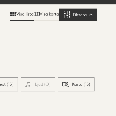
Visa karta
Visa lista
Filtrera
Filtrera
Text
(
15
)
Ljud
(
0
)
Karta
(
15
)