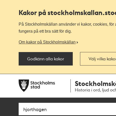
Kakor på stockholmskallan
.st
På Stockholmskällan använder vi kakor, cookies, för a
fungera på ett bra sätt för dig.
Om kakor på Stockholmskällan
Godkänn alla kakor
Välj vilka kak
Till
Till
Stockholmsk
navigationen
huvudinnehållet
Historia i ord, ljud oc
Sök
Fritextsök