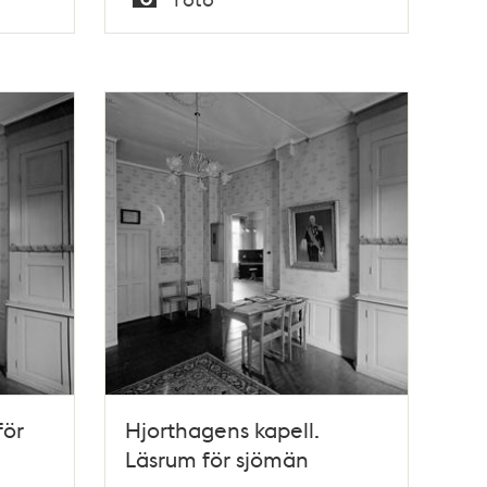
Typ
för
Hjorthagens kapell.
Läsrum för sjömän