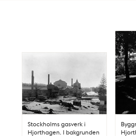
Totalt
143
träffar
Stockholms gasverk i
Byggn
Hjorthagen. I bakgrunden
Hjor