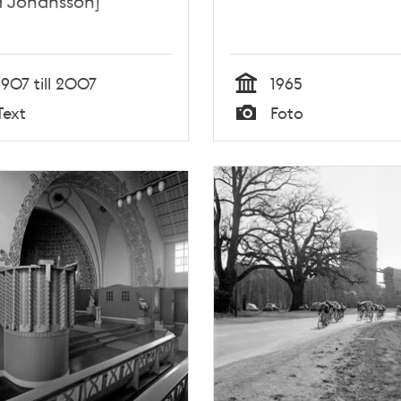
d Johansson]
1907 till 2007
1965
Tid
Text
Foto
Typ