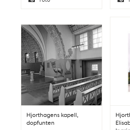
Typ
Typ
Hjorthagens kapell,
Hjort
dopfunten
Elisa