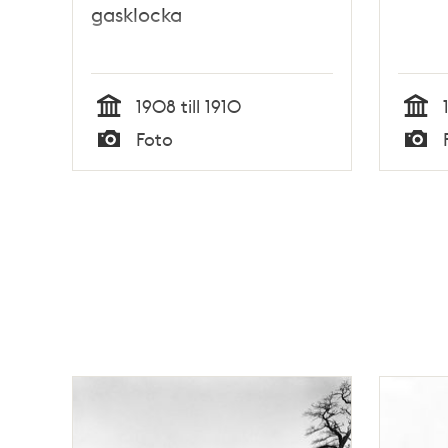
gasklocka
1908 till 1910
Tid
Tid
Foto
Typ
Typ