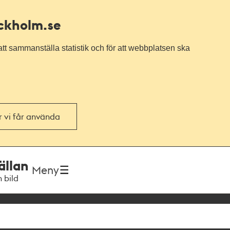
ockholm.se
tt sammanställa statistik och för att webbplatsen ska
or vi får använda
ällan
Meny
h bild