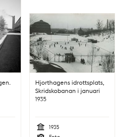
gen.
Hjorthagens idrottsplats,
Skridskobanan i januari
1935
1935
Tid
Foto