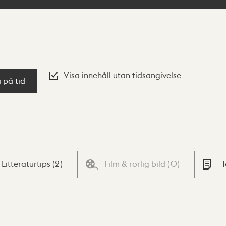
Visa innehåll utan tidsangivelse
a på tid
Litteraturtips
(
2
)
Film & rörlig bild
(
0
)