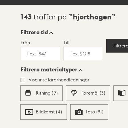
143
hjorthagen
träffar på
Sökresultat
Filtrera tid
Från
Till
Visningsläge
Filtrer
Filtrera materialtyper
Lista
Karta
Visa inte lärarhandledningar
Ritning
(
9
)
Föremål
(
3
)
Bildkonst
(
4
)
Foto
(
91
)