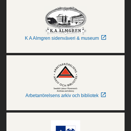
K A Almgren sidenväveri & museum
Arbetarrörelsens arkiv och bibliotek