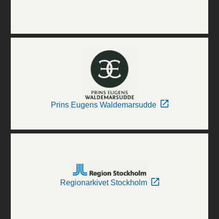
Prins Eugens Waldemarsudde
Regionarkivet Stockholm