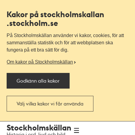
Kakor på stockholmskallan
.stockholm.se
På Stockholmskällan använder vi kakor, cookies, för att
sammanställa statistik och för att webbplatsen ska
fungera på ett bra sätt för dig.
Om kakor på Stockholmskällan
Godkänn alla kakor
Välj vilka kakor vi får använda
Till
Till
Stockholmskällan
navigationen
huvudinnehållet
Historia i ord, ljud och bild