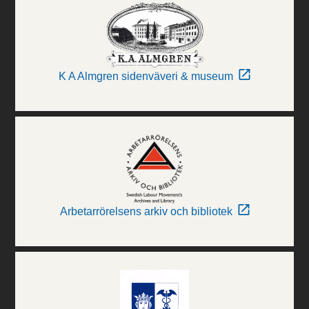
K A Almgren sidenväveri & museum
Arbetarrörelsens arkiv och bibliotek