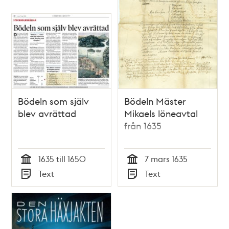
Bödeln som själv
Bödeln Mäster
blev avrättad
Mikaels löneavtal
från 1635
1635 till 1650
7 mars 1635
Tid
Tid
Text
Text
Typ
Typ