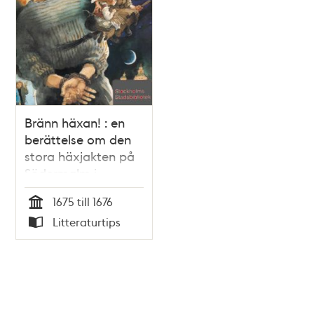
Bränn häxan! : en
berättelse om den
stora häxjakten på
Södermalm i
Stockholm 1675-1676
1675 till 1676
/ Börje Isakson
Tid
Litteraturtips
Typ