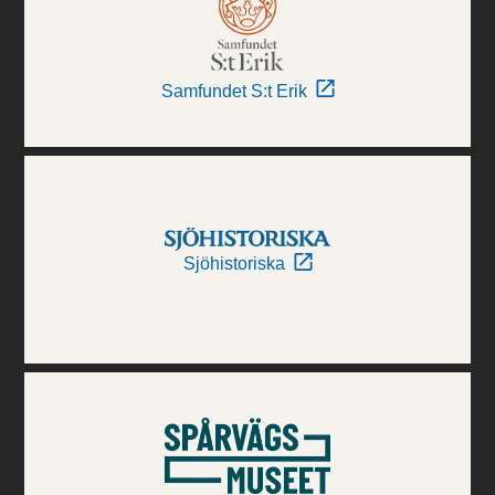
Samfundet S:t Erik
Sjöhistoriska