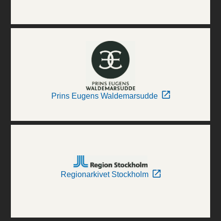
Prins Eugens Waldemarsudde
Regionarkivet Stockholm