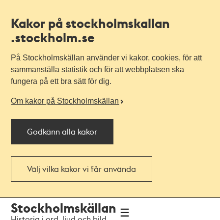
Kakor på stockholmskallan
.stockholm.se
På Stockholmskällan använder vi kakor, cookies, för att
sammanställa statistik och för att webbplatsen ska
fungera på ett bra sätt för dig.
Om kakor på Stockholmskällan
Godkänn alla kakor
Välj vilka kakor vi får använda
Till
Till
Stockholmskällan
navigationen
huvudinnehållet
Historia i ord, ljud och bild