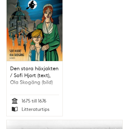
Den stora häxjakten
/ Sofi Hjort (text),
Ola Skogäng (bild)
1675 till 1676
Tid
Litteraturtips
Typ