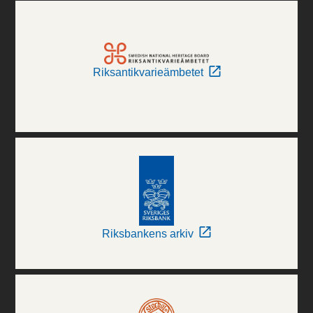
Riksantikvarieämbetet
Riksbankens arkiv