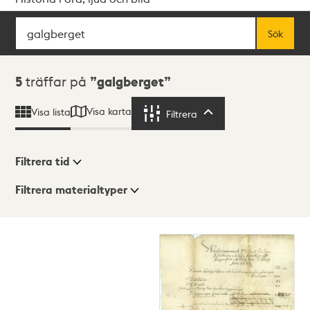
Sök
Fritextsök
Sök
Sökresultat
5
träffar på
galgberget
Visa karta
Visa lista
Filtrera
Filtrera
Filtrera tid
Filtrera materialtyper
Visningsläge
Totalt
5
träffar
Lista
Karta