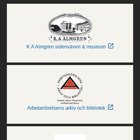
K A Almgren sidenväveri & museum
Arbetarrörelsens arkiv och bibliotek