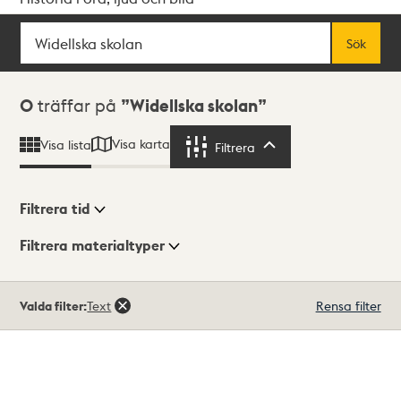
Sök
Fritextsök
Sök
Sökresultat
0
träffar på
Widellska skolan
Visa karta
Visa lista
Filtrera
Filtrera
Filtrera tid
Filtrera materialtyper
Visningsläge
Totalt
Valda filter:
Text
Rensa filter
0
träffar
Lista
Karta