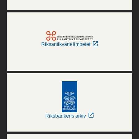
Riksantikvarieämbetet
Riksbankens arkiv