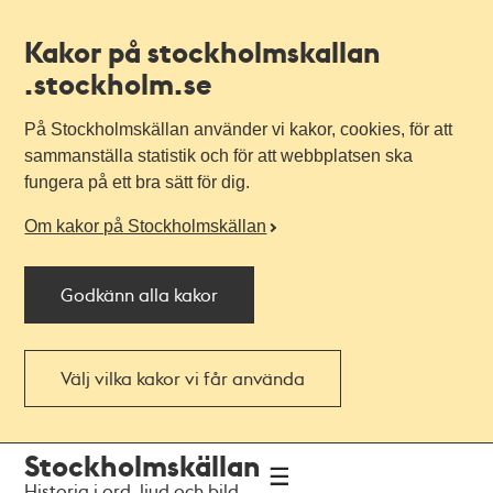
Kakor på stockholmskallan
.stockholm.se
På Stockholmskällan använder vi kakor, cookies, för att
sammanställa statistik och för att webbplatsen ska
fungera på ett bra sätt för dig.
Om kakor på Stockholmskällan
Godkänn alla kakor
Välj vilka kakor vi får använda
Till
Till
Stockholmskällan
navigationen
huvudinnehållet
Historia i ord, ljud och bild