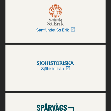
Samfundet S:t Erik
Sjöhistoriska