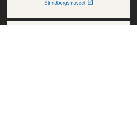
Strindbergsmuseet
Thielska Galleriet
Världskulturmuseerna