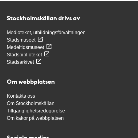
Kontakt
Stockholmskällan
Stockholmskällan drivs av
Medioteket, utbildningsförvaltningen
Stadsmuseet
Medeltidsmuseet
Stadsbiblioteket
Stadsarkivet
Om webbplatsen
Kontakta oss
Om Stockholmskällan
Tillgänglighetsredogörelse
Om kakor på webbplatsen
Sociala medier