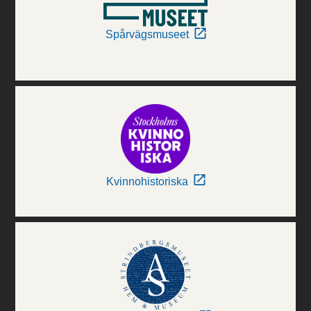
Spårvägsmuseet
Kvinnohistoriska