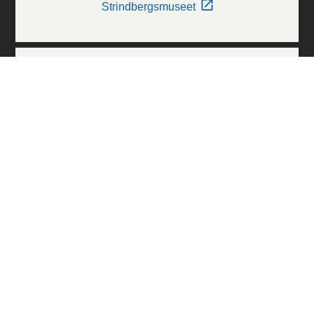
Strindbergsmuseet
Thielska Galleriet
Världskulturmuseerna