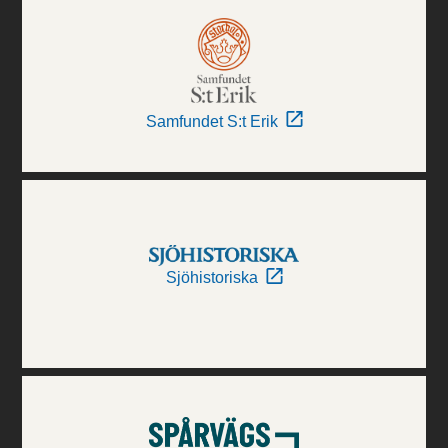
Samfundet S:t Erik
Sjöhistoriska