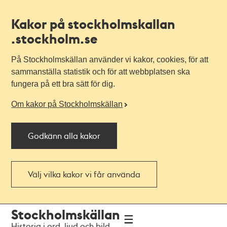
Kakor på stockholmskallan
.stockholm.se
På Stockholmskällan använder vi kakor, cookies, för att
sammanställa statistik och för att webbplatsen ska
fungera på ett bra sätt för dig.
Om kakor på Stockholmskällan
Godkänn alla kakor
Välj vilka kakor vi får använda
Till
Till
Stockholmskällan
navigationen
huvudinnehållet
Historia i ord, ljud och bild