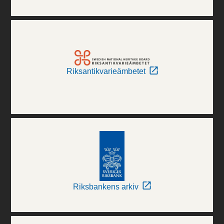
Riksantikvarieämbetet
Riksbankens arkiv