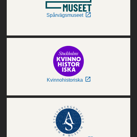
Spårvägsmuseet
Kvinnohistoriska