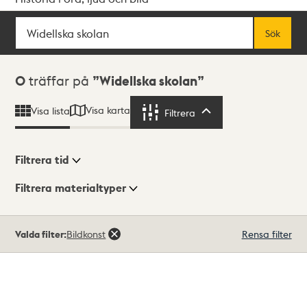
Sök
Fritextsök
Sök
Sökresultat
0
träffar på
Widellska skolan
Visa karta
Visa lista
Filtrera
Filtrera
Filtrera tid
Filtrera materialtyper
Visningsläge
Totalt
Valda filter:
Bildkonst
Rensa filter
0
träffar
Lista
Karta