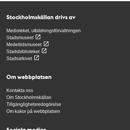
Kontakt
Stockholmskällan
Stockholmskällan drivs av
Medioteket, utbildningsförvaltningen
Stadsmuseet
Medeltidsmuseet
Stadsbiblioteket
Stadsarkivet
Om webbplatsen
Kontakta oss
Om Stockholmskällan
Tillgänglighetsredogörelse
Om kakor på webbplatsen
Sociala medier