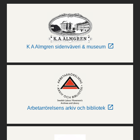
K A Almgren sidenväveri & museum
Arbetarrörelsens arkiv och bibliotek