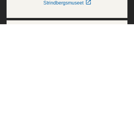
Strindbergsmuseet
Thielska Galleriet
Världskulturmuseerna