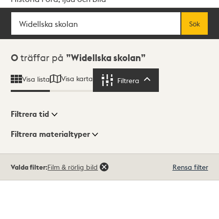
Sök
Fritextsök
Sök
Sökresultat
0
träffar på
Widellska skolan
Visa karta
Visa lista
Filtrera
Filtrera
Filtrera tid
Filtrera materialtyper
Visningsläge
Totalt
Valda filter:
Film & rörlig bild
Rensa filter
0
träffar
Lista
Karta