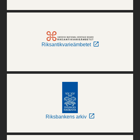
Riksantikvarieämbetet
Riksbankens arkiv