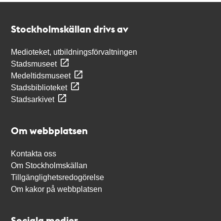
Kontakt
Stockholmskällan
Stockholmskällan drivs av
Medioteket, utbildningsförvaltningen
Stadsmuseet
Medeltidsmuseet
Stadsbiblioteket
Stadsarkivet
Om webbplatsen
Kontakta oss
Om Stockholmskällan
Tillgänglighetsredogörelse
Om kakor på webbplatsen
Sociala medier