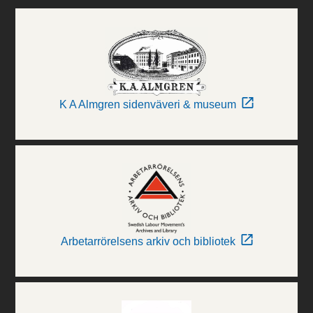
K A Almgren sidenväveri & museum
Arbetarrörelsens arkiv och bibliotek