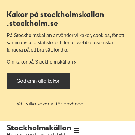
Kakor på stockholmskallan
.stockholm.se
På Stockholmskällan använder vi kakor, cookies, för att
sammanställa statistik och för att webbplatsen ska
fungera på ett bra sätt för dig.
Om kakor på Stockholmskällan
Godkänn alla kakor
Välj vilka kakor vi får använda
Till
Till
Stockholmskällan
navigationen
huvudinnehållet
Historia i ord, ljud och bild