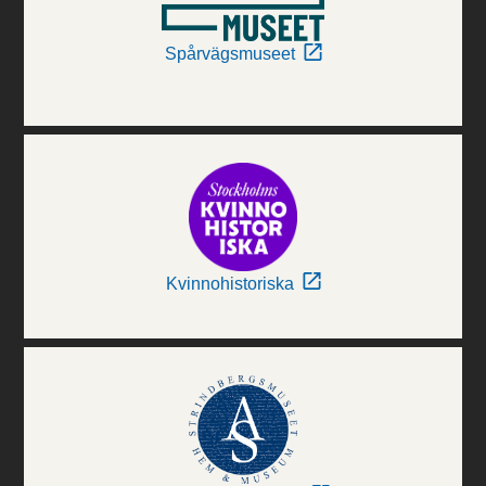
Spårvägsmuseet
Kvinnohistoriska