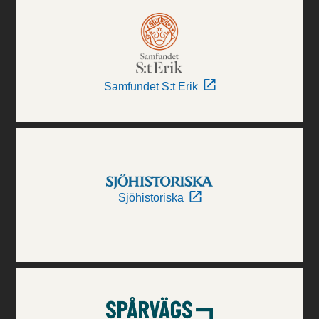
Samfundet S:t Erik
Sjöhistoriska