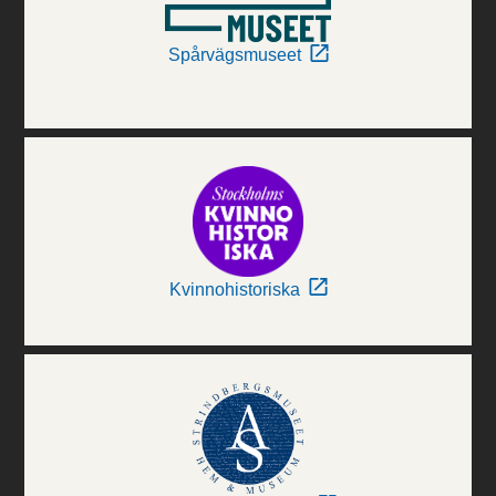
Spårvägsmuseet
Kvinnohistoriska