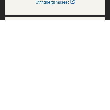
Strindbergsmuseet
Thielska Galleriet
Världskulturmuseerna