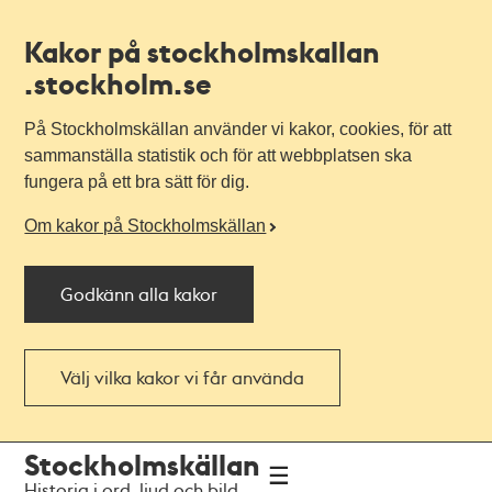
Kakor på stockholmskallan
.stockholm.se
På Stockholmskällan använder vi kakor, cookies, för att
sammanställa statistik och för att webbplatsen ska
fungera på ett bra sätt för dig.
Om kakor på Stockholmskällan
Godkänn alla kakor
Välj vilka kakor vi får använda
Till
Till
Stockholmskällan
navigationen
huvudinnehållet
Historia i ord, ljud och bild