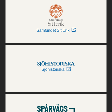
Samfundet S:t Erik
Sjöhistoriska