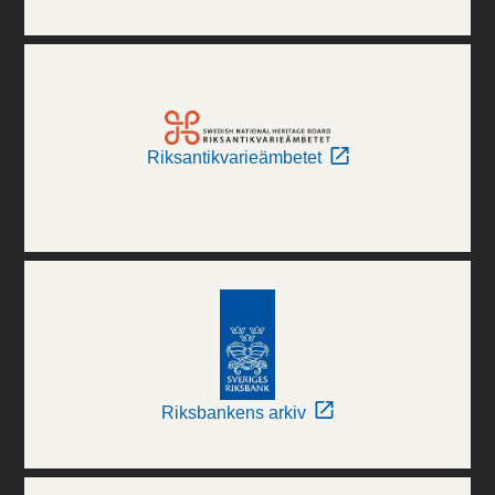
Riksantikvarieämbetet
Riksbankens arkiv