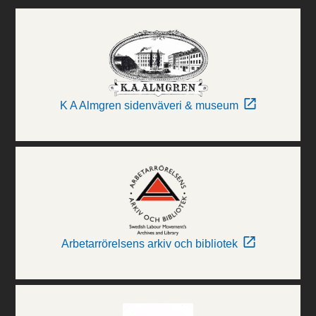
K A Almgren sidenväveri & museum
Arbetarrörelsens arkiv och bibliotek