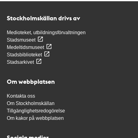
Kontakt
Stockholmskällan
Stockholmskällan drivs av
Medioteket, utbildningsförvaltningen
Stadsmuseet
Medeltidsmuseet
Stadsbiblioteket
Stadsarkivet
Om webbplatsen
Kontakta oss
Om Stockholmskällan
Tillgänglighetsredogörelse
Om kakor på webbplatsen
Sociala medier