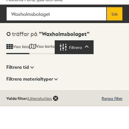
Sök
Fritextsök
Sök
Sökresultat
0
träffar på
Waxholmsbolaget
Visa karta
Visa lista
Filtrera
Filtrera
Filtrera tid
Filtrera materialtyper
Visningsläge
Totalt
Valda filter:
Litteraturtips
Rensa filter
0
träffar
Lista
Karta