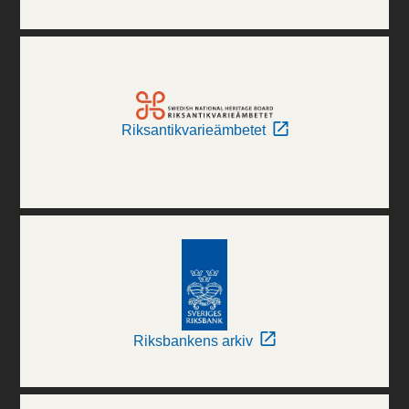
Riksantikvarieämbetet
Riksbankens arkiv