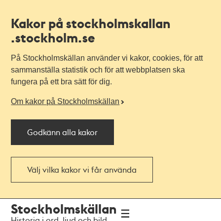
Kakor på stockholmskallan
.stockholm.se
På Stockholmskällan använder vi kakor, cookies, för att
sammanställa statistik och för att webbplatsen ska
fungera på ett bra sätt för dig.
Om kakor på Stockholmskällan
Godkänn alla kakor
Välj vilka kakor vi får använda
Till
Till
Stockholmskällan
navigationen
huvudinnehållet
Historia i ord, ljud och bild