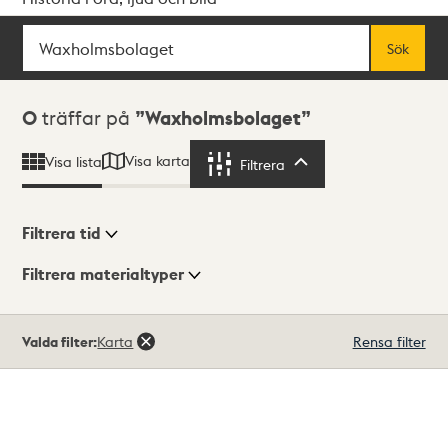
Sök
Fritextsök
Sök
Sökresultat
0
träffar på
Waxholmsbolaget
Visa karta
Visa lista
Filtrera
Filtrera
Filtrera tid
Filtrera materialtyper
Visningsläge
Totalt
Valda filter:
Karta
Rensa filter
0
träffar
Lista
Karta