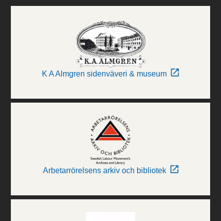
K A Almgren sidenväveri & museum
Arbetarrörelsens arkiv och bibliotek