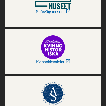
Spårvägsmuseet
Kvinnohistoriska