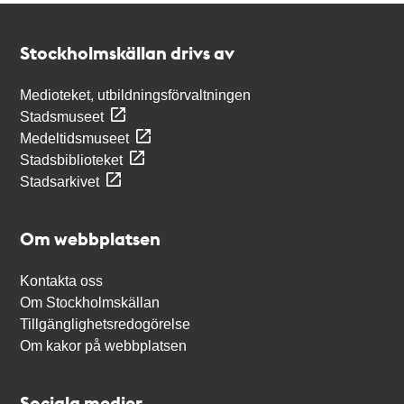
Kontakt
Stockholmskällan
Stockholmskällan drivs av
Medioteket, utbildningsförvaltningen
Stadsmuseet
Medeltidsmuseet
Stadsbiblioteket
Stadsarkivet
Om webbplatsen
Kontakta oss
Om Stockholmskällan
Tillgänglighetsredogörelse
Om kakor på webbplatsen
Sociala medier