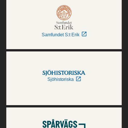
Samfundet S:t Erik
Sjöhistoriska