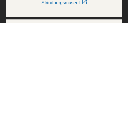
Strindbergsmuseet
Thielska Galleriet
Världskulturmuseerna