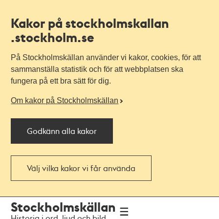
Kakor på stockholmskallan
.stockholm.se
På Stockholmskällan använder vi kakor, cookies, för att
sammanställa statistik och för att webbplatsen ska
fungera på ett bra sätt för dig.
Om kakor på Stockholmskällan
Godkänn alla kakor
Välj vilka kakor vi får använda
Till
Till
Stockholmskällan
navigationen
huvudinnehållet
Historia i ord, ljud och bild