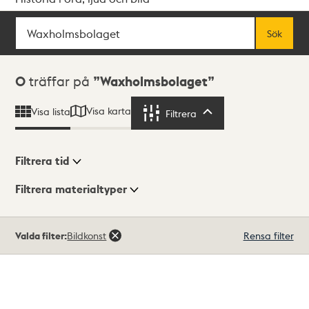
Sök
Fritextsök
Sök
Sökresultat
0
träffar på
Waxholmsbolaget
Visa karta
Visa lista
Filtrera
Filtrera
Filtrera tid
Filtrera materialtyper
Visningsläge
Totalt
Valda filter:
Bildkonst
Rensa filter
0
träffar
Lista
Karta