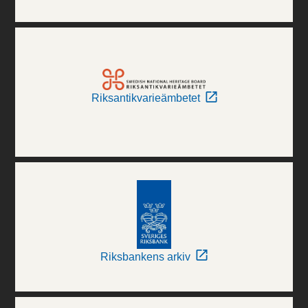
Riksantikvarieämbetet
Riksbankens arkiv