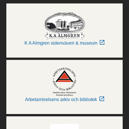
K A Almgren sidenväveri & museum
Arbetarrörelsens arkiv och bibliotek