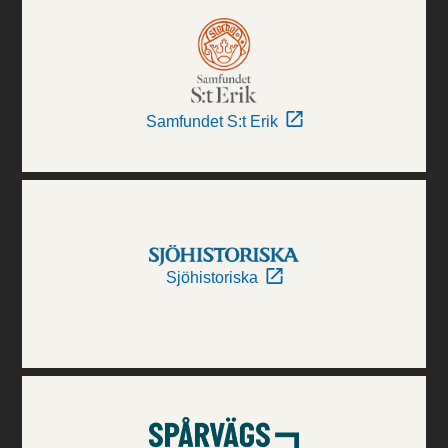
Samfundet S:t Erik
Sjöhistoriska