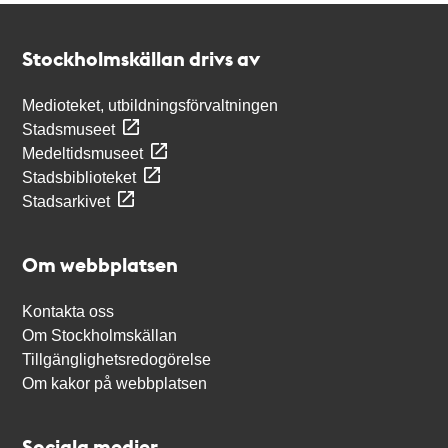
Kontakt
Stockholmskällan
Stockholmskällan drivs av
Medioteket, utbildningsförvaltningen
Stadsmuseet
Medeltidsmuseet
Stadsbiblioteket
Stadsarkivet
Om webbplatsen
Kontakta oss
Om Stockholmskällan
Tillgänglighetsredogörelse
Om kakor på webbplatsen
Sociala medier