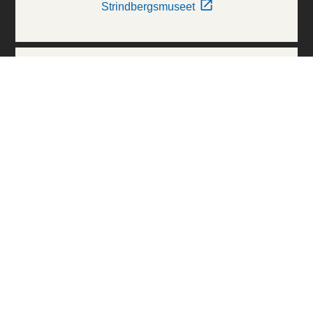
Strindbergsmuseet
Thielska Galleriet
Världskulturmuseerna