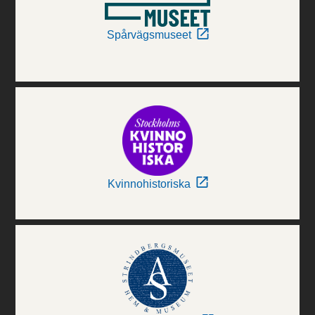
Spårvägsmuseet
Kvinnohistoriska