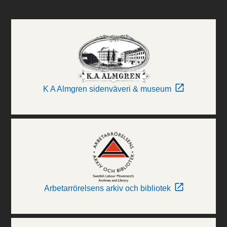
K A Almgren sidenväveri & museum
Arbetarrörelsens arkiv och bibliotek