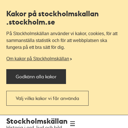
Kakor på stockholmskallan
.stockholm.se
På Stockholmskällan använder vi kakor, cookies, för att
sammanställa statistik och för att webbplatsen ska
fungera på ett bra sätt för dig.
Om kakor på Stockholmskällan
Godkänn alla kakor
Välj vilka kakor vi får använda
Till
Till
Stockholmskällan
navigationen
huvudinnehållet
Historia i ord, ljud och bild