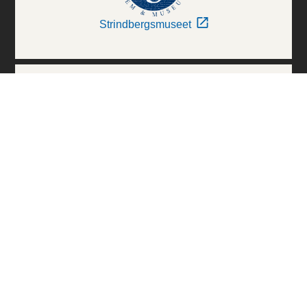
Strindbergsmuseet
Thielska Galleriet
Världskulturmuseerna