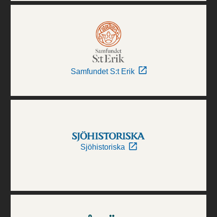
Samfundet S:t Erik
Sjöhistoriska