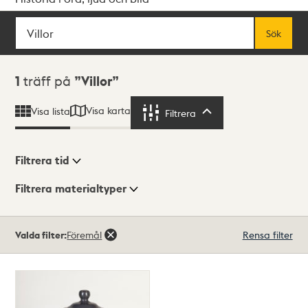
Sök
Fritextsök
Sök
Sökresultat
1
träff på
Villor
Visa karta
Visa lista
Filtrera
Filtrera
Filtrera tid
Filtrera materialtyper
Visningsläge
Totalt
Valda filter:
Föremål
Rensa filter
1
träffar
Lista
Karta