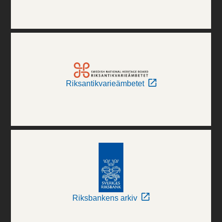
Riksantikvarieämbetet
Riksbankens arkiv