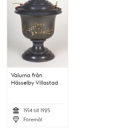
Valurna från
Hässelby Villastad
1914 till 1925
Tid
Föremål
Typ