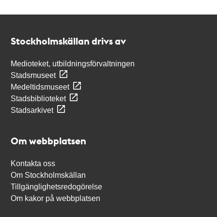
Kontakt
Stockholmskällan
Stockholmskällan drivs av
Medioteket, utbildningsförvaltningen
Stadsmuseet
Medeltidsmuseet
Stadsbiblioteket
Stadsarkivet
Om webbplatsen
Kontakta oss
Om Stockholmskällan
Tillgänglighetsredogörelse
Om kakor på webbplatsen