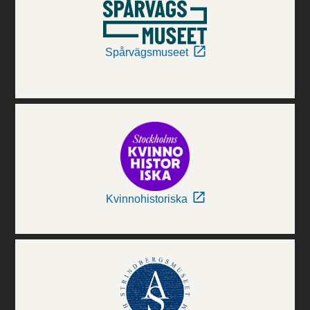
Spårvägsmuseet
Kvinnohistoriska