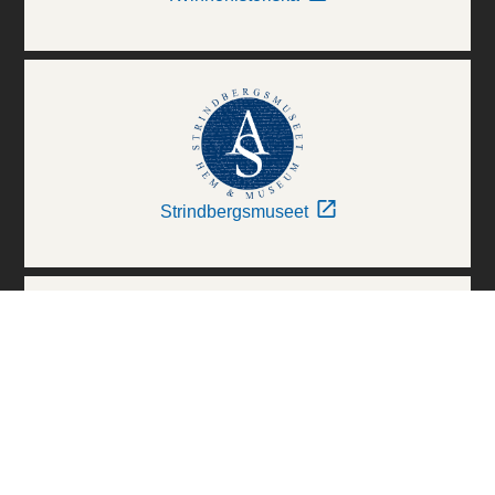
Strindbergsmuseet
Thielska Galleriet