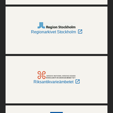
Regionarkivet Stockholm
Riksantikvarieämbetet