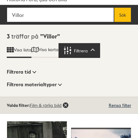
Sök
Fritextsök
Sök
Sökresultat
3
träffar på
Villor
Visa karta
Visa lista
Filtrera
Filtrera
Filtrera tid
Filtrera materialtyper
Visningsläge
Totalt
Valda filter:
Film & rörlig bild
Rensa filter
3
träffar
Lista
Karta