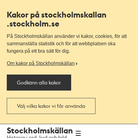
Kakor på stockholmskallan
.stockholm.se
På Stockholmskällan använder vi kakor, cookies, för att
sammanställa statistik och för att webbplatsen ska
fungera på ett bra sätt för dig.
Om kakor på Stockholmskällan
Godkänn alla kakor
Välj vilka kakor vi får använda
Till
Till
Stockholmskällan
navigationen
huvudinnehållet
Historia i ord, ljud och bild