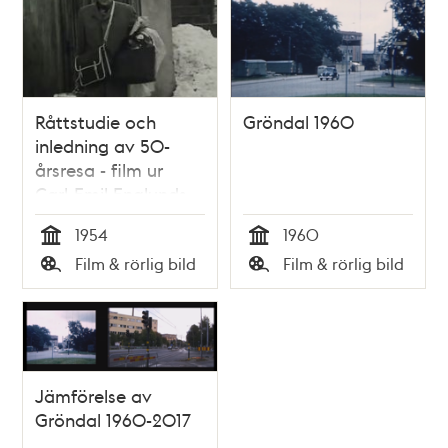
Råttstudie och
Gröndal 1960
inledning av 50-
årsresa - film ur
Carl-Emil Englunds
samling
1954
1960
Tid
Tid
Film & rörlig bild
Film & rörlig bild
Typ
Typ
Jämförelse av
Gröndal 1960-2017