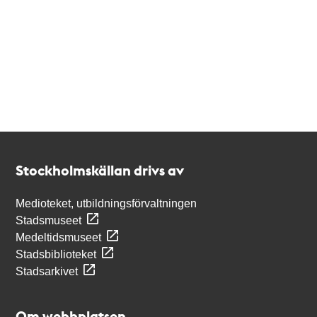
Kontakt
Stockholmskällan
Stockholmskällan drivs av
Medioteket, utbildningsförvaltningen
Stadsmuseet
Medeltidsmuseet
Stadsbiblioteket
Stadsarkivet
Om webbplatsen