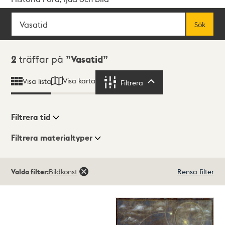
Sök
Fritextsök
Sök
Sökresultat
2
träffar på
Vasatid
Visa karta
Visa lista
Filtrera
Filtrera
Filtrera tid
Filtrera materialtyper
Visningsläge
Totalt
Valda filter:
Bildkonst
Rensa filter
2
träffar
Lista
Karta