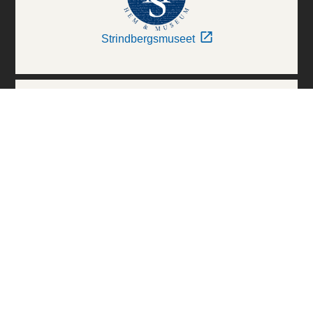
Strindbergsmuseet
Thielska Galleriet
Världskulturmuseerna