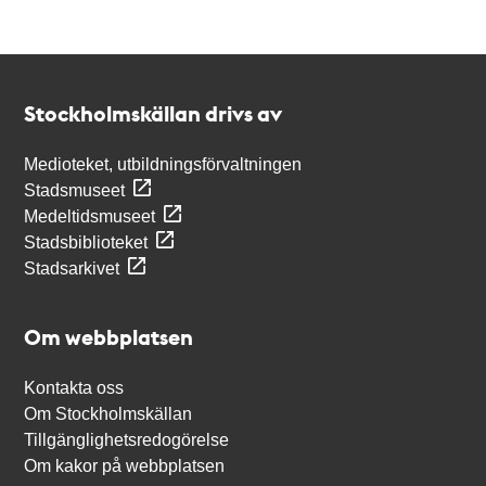
Kontakt
Stockholmskällan
Stockholmskällan drivs av
Medioteket, utbildningsförvaltningen
Stadsmuseet
Medeltidsmuseet
Stadsbiblioteket
Stadsarkivet
Om webbplatsen
Kontakta oss
Om Stockholmskällan
Tillgänglighetsredogörelse
Om kakor på webbplatsen