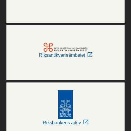
Riksantikvarieämbetet
Riksbankens arkiv