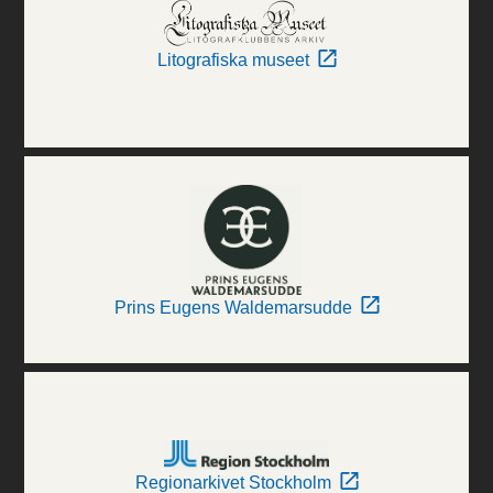
Litografiska museet
Prins Eugens Waldemarsudde
Regionarkivet Stockholm