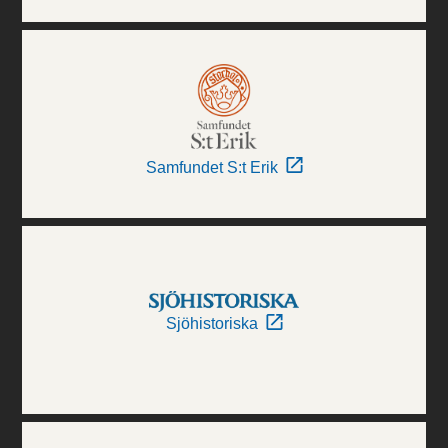
Samfundet S:t Erik
Sjöhistoriska