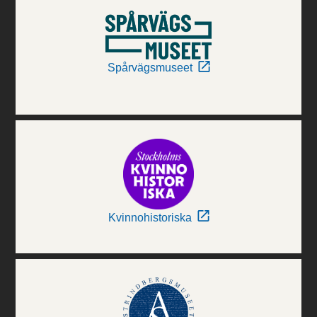
Spårvägsmuseet
Kvinnohistoriska