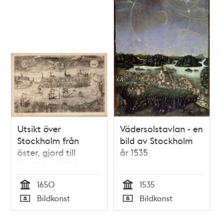
Utsikt över
Vädersolstavlan - en
Stockholm från
bild av Stockholm
öster, gjord till
år 1535
drottning Kristinas
kröning 1650
1650
1535
Tid
Tid
Bildkonst
Bildkonst
Typ
Typ