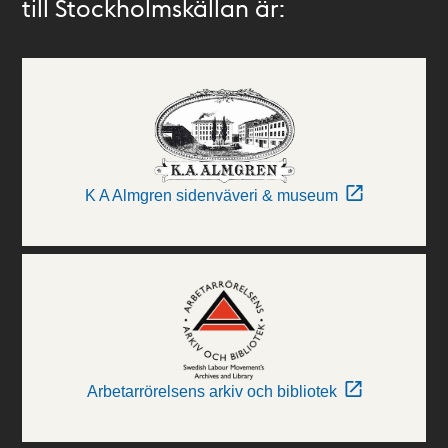
till Stockholmskällan är:
K A Almgren sidenväveri & museum
Arbetarrörelsens arkiv och bibliotek