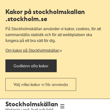
Kakor på stockholmskallan
.stockholm.se
På Stockholmskällan använder vi kakor, cookies, för att
sammanställa statistik och för att webbplatsen ska
fungera på ett bra sätt för dig.
Om kakor på Stockholmskällan
Godkänn alla kakor
Välj vilka kakor vi får använda
Till
Till
Stockholmskällan
navigationen
huvudinnehållet
Historia i ord, ljud och bild