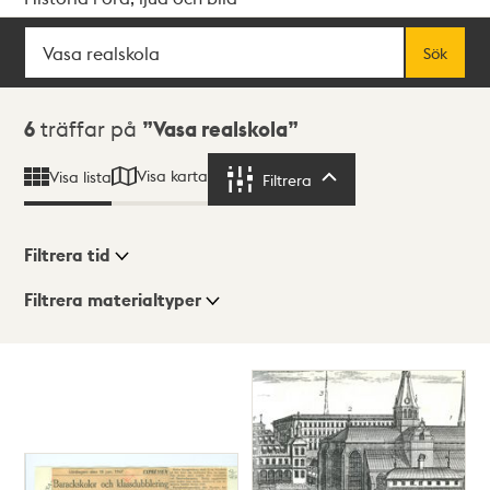
Sök
Fritextsök
Sök
Sökresultat
6
träffar på
Vasa realskola
Visa karta
Visa lista
Filtrera
Filtrera
Filtrera tid
Filtrera materialtyper
Visningsläge
Totalt
6
träffar
Lista
Karta