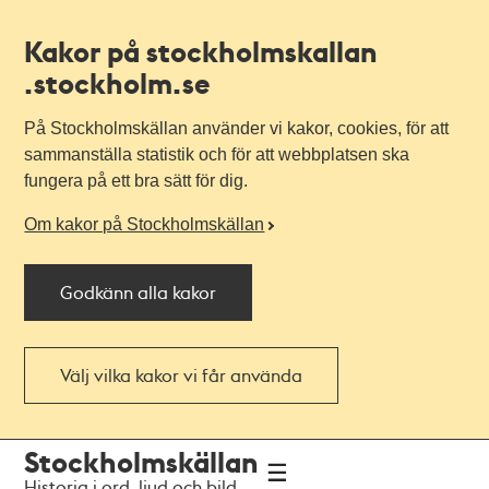
Kakor på stockholmskallan
.stockholm.se
På Stockholmskällan använder vi kakor, cookies, för att
sammanställa statistik och för att webbplatsen ska
fungera på ett bra sätt för dig.
Om kakor på Stockholmskällan
Godkänn alla kakor
Välj vilka kakor vi får använda
Till
Till
Stockholmskällan
navigationen
huvudinnehållet
Historia i ord, ljud och bild