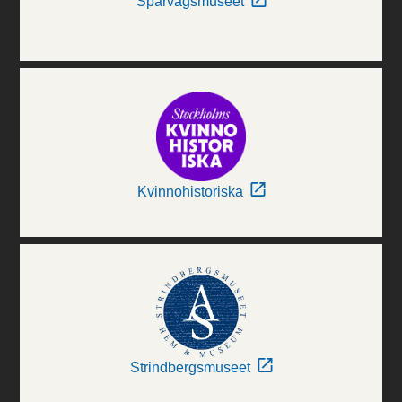
Spårvägsmuseet
Kvinnohistoriska
Strindbergsmuseet