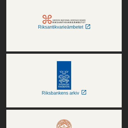
Riksantikvarieämbetet
Riksbankens arkiv