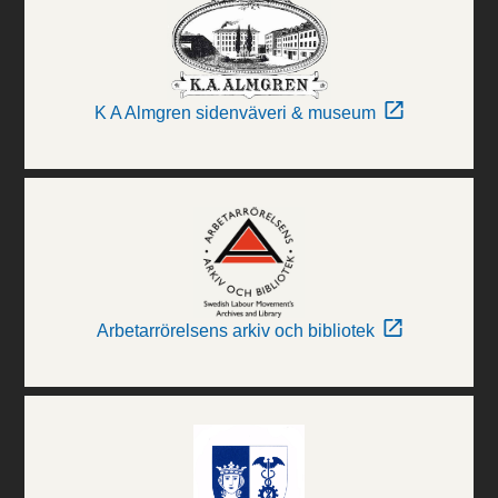
K A Almgren sidenväveri & museum
Arbetarrörelsens arkiv och bibliotek