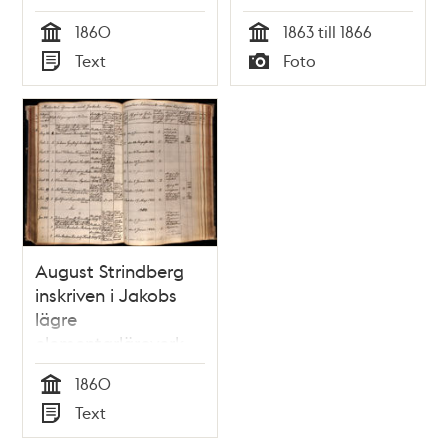
VT 1860
1860
1863 till 1866
Tid
Tid
Text
Foto
Typ
Typ
August Strindberg
inskriven i Jakobs
lägre
elementarläroverk
1860-1861
1860
Tid
Text
Typ