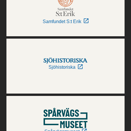
Samfundet S:t Erik
Sjöhistoriska