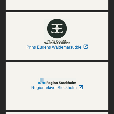
Prins Eugens Waldemarsudde
Regionarkivet Stockholm