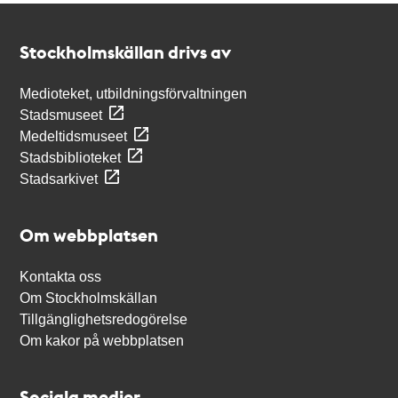
Kontakt
Stockholmskällan
Stockholmskällan drivs av
Medioteket, utbildningsförvaltningen
Stadsmuseet
Medeltidsmuseet
Stadsbiblioteket
Stadsarkivet
Om webbplatsen
Kontakta oss
Om Stockholmskällan
Tillgänglighetsredogörelse
Om kakor på webbplatsen
Sociala medier