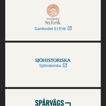
Samfundet S:t Erik
Sjöhistoriska