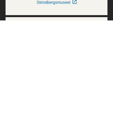
Strindbergsmuseet
Thielska Galleriet
Världskulturmuseerna