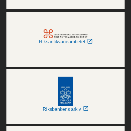
Riksantikvarieämbetet
Riksbankens arkiv