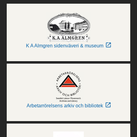
K A Almgren sidenväveri & museum
Arbetarrörelsens arkiv och bibliotek