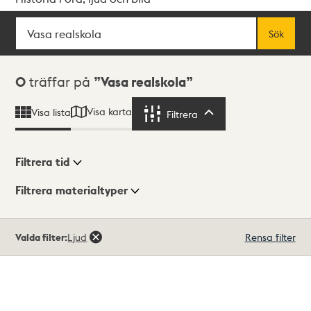
Sök
Fritextsök
Sök
Sökresultat
0
träffar på
Vasa realskola
Visa karta
Visa lista
Filtrera
Filtrera
Filtrera tid
Filtrera materialtyper
Visningsläge
Totalt
Valda filter:
Ljud
Rensa filter
0
träffar
Lista
Karta