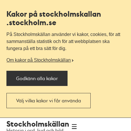
Kakor på stockholmskallan
.stockholm.se
På Stockholmskällan använder vi kakor, cookies, för att
sammanställa statistik och för att webbplatsen ska
fungera på ett bra sätt för dig.
Om kakor på Stockholmskällan
Godkänn alla kakor
Välj vilka kakor vi får använda
Till
Till
Stockholmskällan
navigationen
huvudinnehållet
Historia i ord, ljud och bild