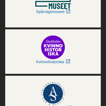
Spårvägsmuseet
Kvinnohistoriska