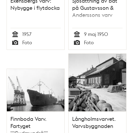
Ekensbergs varv:
Sjösättning av båt
Nybygge i flytdocka
på Gustavsson &
Anderssons varv
1957
9 maj 1950
Tid
Tid
Foto
Foto
Typ
Typ
Finnboda Varv.
Långholmsvarvet.
Fartyget
Varvsbyggnaden
""Gudmundrå""