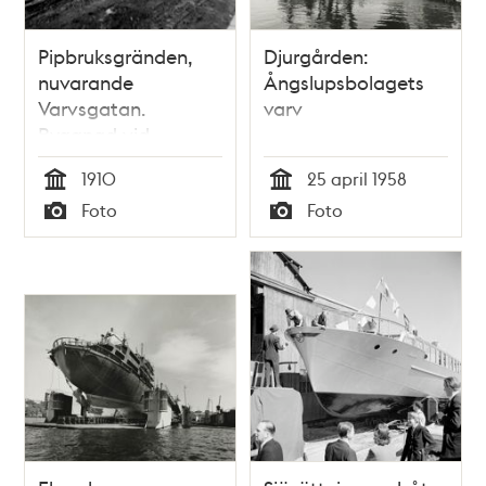
Pipbruksgränden,
Djurgården:
nuvarande
Ångslupsbolagets
Varvsgatan.
varv
Byggnad vid
malmgården
1910
25 april 1958
Heleneborg.
Tid
Tid
Foto
Foto
Nuvarande
Typ
Typ
kvarteret
Grindvakten.