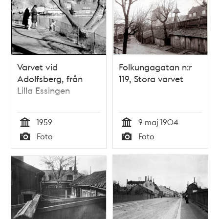
Varvet vid
Folkungagatan n:r
Adolfsberg, från
119, Stora varvet
Lilla Essingen
1959
9 maj 1904
Tid
Tid
Foto
Foto
Typ
Typ