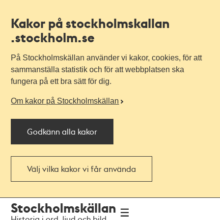
Kakor på stockholmskallan
.stockholm.se
På Stockholmskällan använder vi kakor, cookies, för att
sammanställa statistik och för att webbplatsen ska
fungera på ett bra sätt för dig.
Om kakor på Stockholmskällan
Godkänn alla kakor
Välj vilka kakor vi får använda
Till
Till
Stockholmskällan
navigationen
huvudinnehållet
Historia i ord, ljud och bild