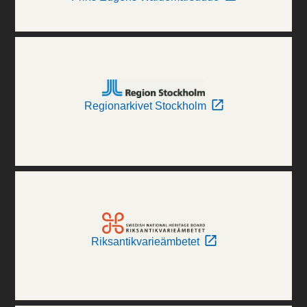
Regionarkivet Stockholm
Riksantikvarieämbetet