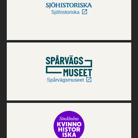
Sjöhistoriska
Spårvägsmuseet