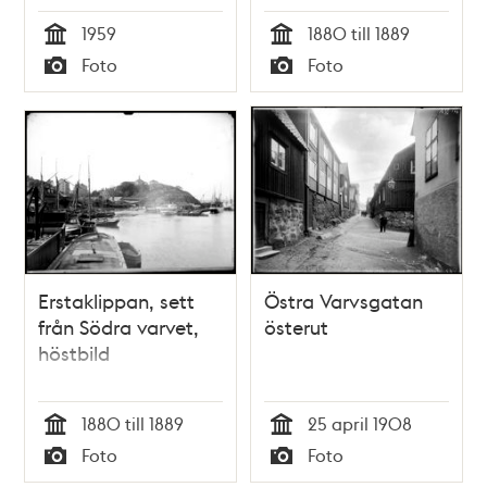
1959
1880 till 1889
Tid
Tid
Foto
Foto
Typ
Typ
Erstaklippan, sett
Östra Varvsgatan
från Södra varvet,
österut
höstbild
1880 till 1889
25 april 1908
Tid
Tid
Foto
Foto
Typ
Typ