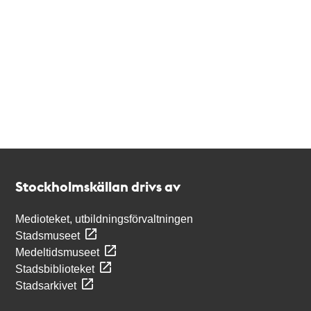
Kontakt
Stockholmskällan
Stockholmskällan drivs av
Medioteket, utbildningsförvaltningen
Stadsmuseet
Medeltidsmuseet
Stadsbiblioteket
Stadsarkivet