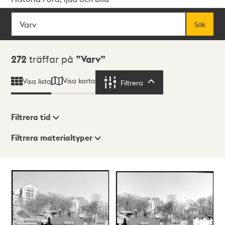
Sök
Fritextsök
Sök
Sökresultat
272
träffar på
Varv
Visa karta
Visa lista
Filtrera
Filtrera
Filtrera tid
Filtrera materialtyper
Visningsläge
Totalt
272
träffar
Lista
Karta