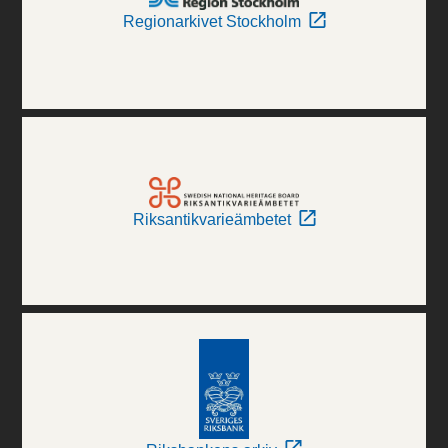
Regionarkivet Stockholm
Riksantikvarieämbetet