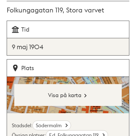
Folkungagatan 119, Stora varvet
Tid
9 maj 1904
Plats
Visa på karta
Stadsdel:
Södermalm
Övriga platser:
F.d. Folkungagatan 119