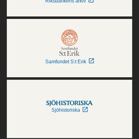
Riksbankens arkiv
Samfundet S:t Erik
Sjöhistoriska