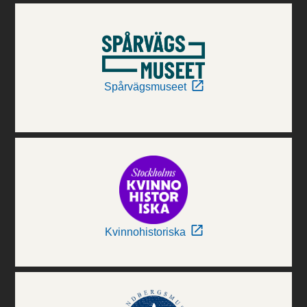
Spårvägsmuseet
Kvinnohistoriska