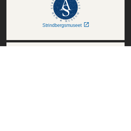
Strindbergsmuseet
Thielska Galleriet