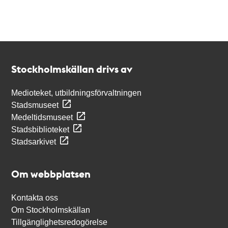
Kontakt
Stockholmskällan
Stockholmskällan drivs av
Medioteket, utbildningsförvaltningen
Stadsmuseet
Medeltidsmuseet
Stadsbiblioteket
Stadsarkivet
Om webbplatsen
Kontakta oss
Om Stockholmskällan
Tillgänglighetsredogörelse