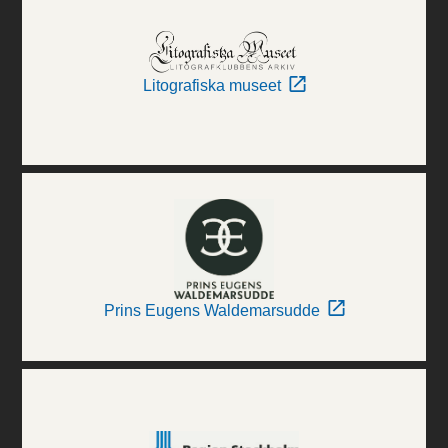
Litografiska museet
Prins Eugens Waldemarsudde