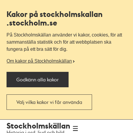
Kakor på stockholmskallan
.stockholm.se
På Stockholmskällan använder vi kakor, cookies, för att
sammanställa statistik och för att webbplatsen ska
fungera på ett bra sätt för dig.
Om kakor på Stockholmskällan
Godkänn alla kakor
Välj vilka kakor vi får använda
Till
Till
Stockholmskällan
navigationen
huvudinnehållet
Historia i ord, ljud och bild