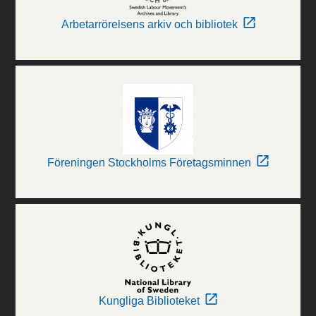
Arbetarrörelsens arkiv och bibliotek
Föreningen Stockholms Företagsminnen
Kungliga Biblioteket