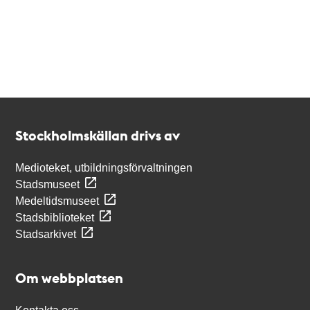
Kontakt
Stockholmskällan
Stockholmskällan drivs av
Medioteket, utbildningsförvaltningen
Stadsmuseet
Medeltidsmuseet
Stadsbiblioteket
Stadsarkivet
Om webbplatsen