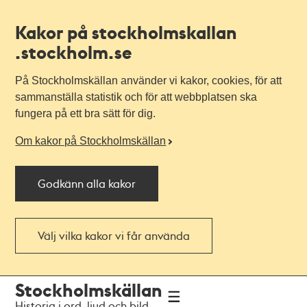
Kakor på stockholmskallan
.stockholm.se
På Stockholmskällan använder vi kakor, cookies, för att
sammanställa statistik och för att webbplatsen ska
fungera på ett bra sätt för dig.
Om kakor på Stockholmskällan
Godkänn alla kakor
Välj vilka kakor vi får använda
Till
Till
Stockholmskällan
navigationen
huvudinnehållet
Historia i ord, ljud och bild