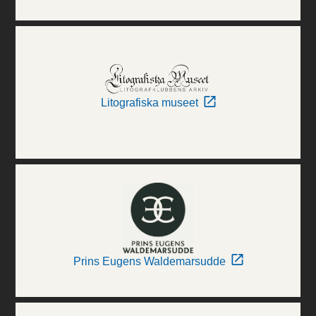
Litografiska museet
Prins Eugens Waldemarsudde