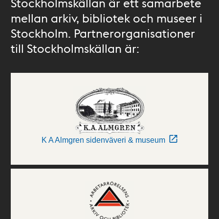
Stockholmskällan är ett samarbete
mellan arkiv, bibliotek och museer i
Stockholm. Partnerorganisationer
till Stockholmskällan är:
K A Almgren sidenväveri & museum