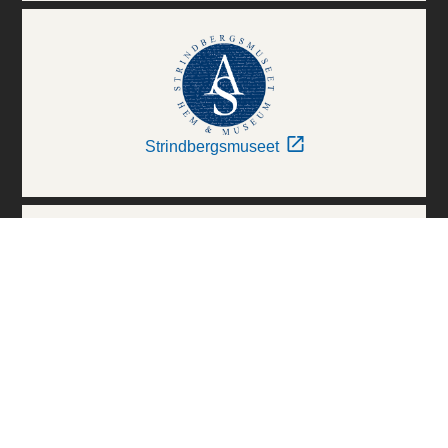
Strindbergsmuseet
Thielska Galleriet