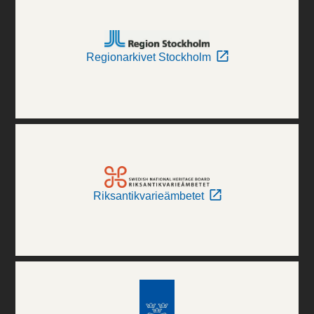
Regionarkivet Stockholm
Riksantikvarieämbetet