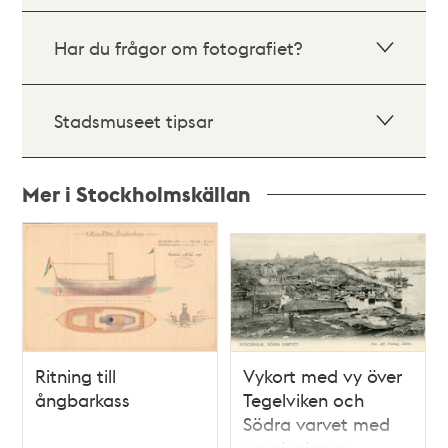
Har du frågor om fotografiet?
Stadsmuseet tipsar
Mer i Stockholmskällan
Relaterade
poster
och
teman
Ritning till
Vykort med vy över
ångbarkass
Tegelviken och
Södra varvet med
omgivningar