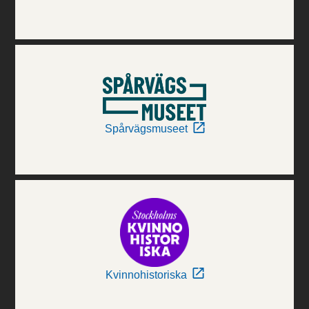
Spårvägsmuseet
Kvinnohistoriska