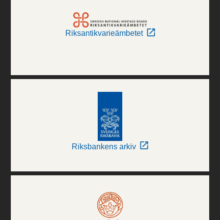
Riksantikvarieämbetet
Riksbankens arkiv