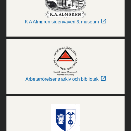
K A Almgren sidenväveri & museum
Arbetarrörelsens arkiv och bibliotek