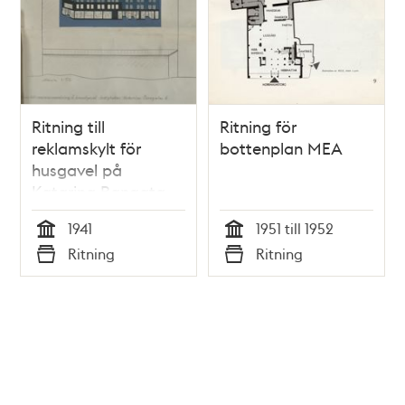
Ritning till
Ritning för
reklamskylt för
bottenplan MEA
husgavel på
Katarina Bangata
1941
1951 till 1952
Tid
Tid
Ritning
Ritning
Typ
Typ