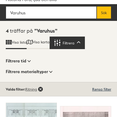
Sök
Fritextsök
Sök
Sökresultat
4
träffar på
Varuhus
Visa karta
Visa lista
Filtrera
Filtrera
Filtrera tid
Filtrera materialtyper
Visningsläge
Totalt
Valda filter:
Ritning
Rensa filter
4
träffar
Lista
Karta