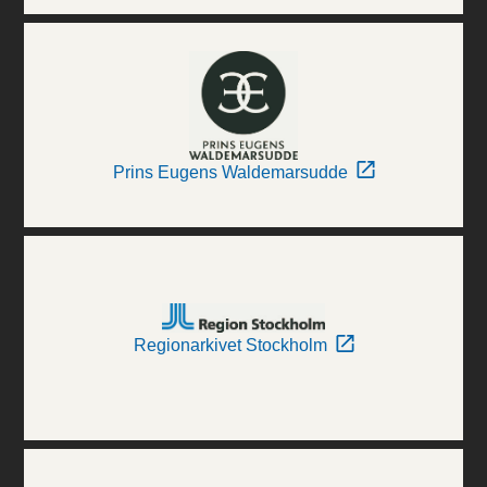
Prins Eugens Waldemarsudde
Regionarkivet Stockholm