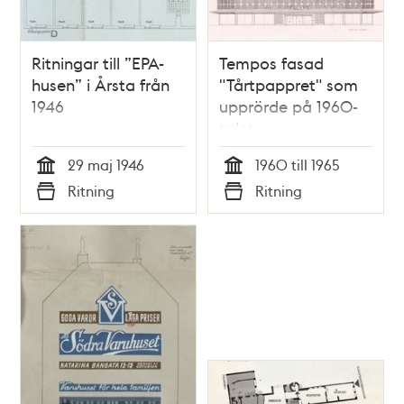
Ritningar till ”EPA-
Tempos fasad
husen” i Årsta från
"Tårtpappret" som
1946
upprörde på 1960-
talet
29 maj 1946
1960 till 1965
Tid
Tid
Ritning
Ritning
Typ
Typ