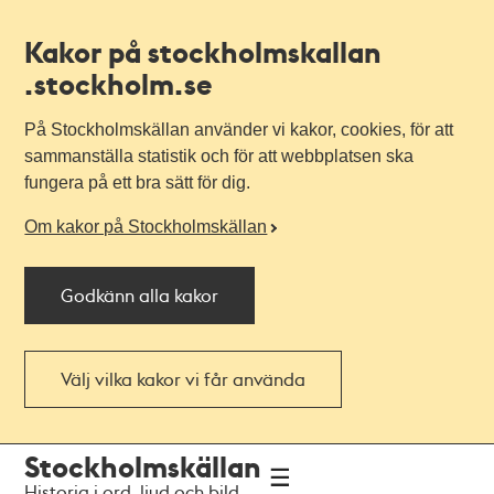
Kakor på stockholmskallan
.stockholm.se
På Stockholmskällan använder vi kakor, cookies, för att
sammanställa statistik och för att webbplatsen ska
fungera på ett bra sätt för dig.
Om kakor på Stockholmskällan
Godkänn alla kakor
Välj vilka kakor vi får använda
Till
Till
Stockholmskällan
navigationen
huvudinnehållet
Historia i ord, ljud och bild