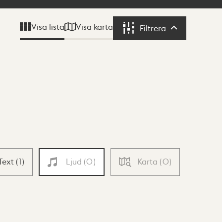
Visa karta
Visa lista
Filtrera
Filtrera
Text
(
1
)
Ljud
(
0
)
Karta
(
0
)