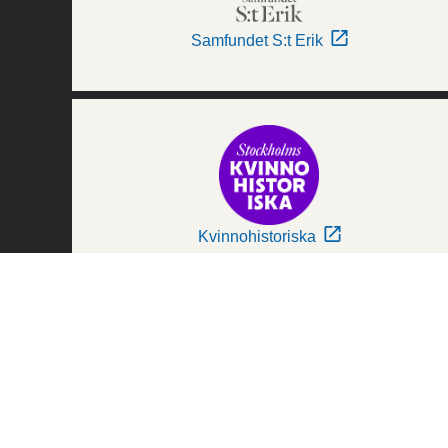
Samfundet S:t Erik
Kvinnohistoriska
Världskulturmuseerna