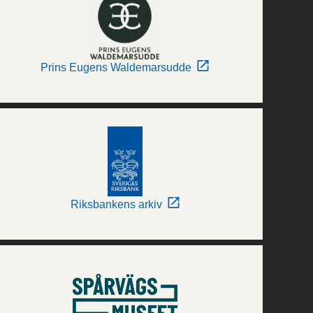
Prins Eugens Waldemarsudde
Riksbankens arkiv