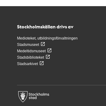
Kontakt
Stockholmskällan
Stockholmskällan drivs av
Medioteket, utbildningsförvaltningen
Stadsmuseet
Medeltidsmuseet
Stadsbiblioteket
Stadsarkivet