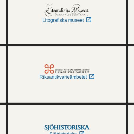
Litografiska museet
Riksantikvarieämbetet