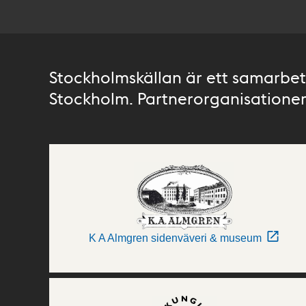
Stockholmskällan är ett samarbete
Stockholm. Partnerorganisationer 
K A Almgren sidenväveri & museum