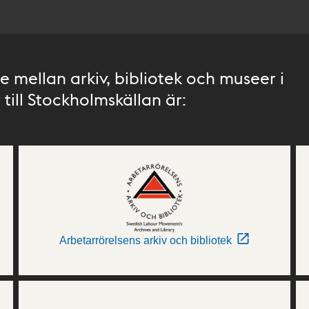
 mellan arkiv, bibliotek och museer i
till Stockholmskällan är:
Arbetarrörelsens arkiv och bibliotek