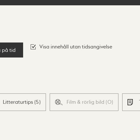
Visa innehåll utan tidsangivelse
a på tid
Litteraturtips
(
5
)
Film & rörlig bild
(
0
)