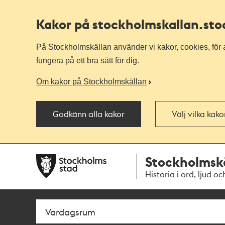
Kakor på stockholmskallan
.st
På Stockholmskällan använder vi kakor, cookies, för a
fungera på ett bra sätt för dig.
Om kakor på Stockholmskällan
Godkänn alla kakor
Välj vilka kak
Till
Till
Stockholmsk
navigationen
huvudinnehållet
Historia i ord, ljud oc
Sök
Fritextsök