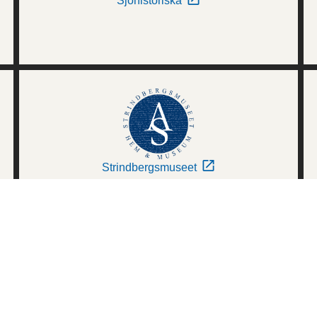
Sjöhistoriska
Strindbergsmuseet