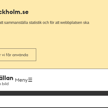
ockholm.se
tt sammanställa statistik och för att webbplatsen ska
or vi får använda
ällan
Meny
h bild