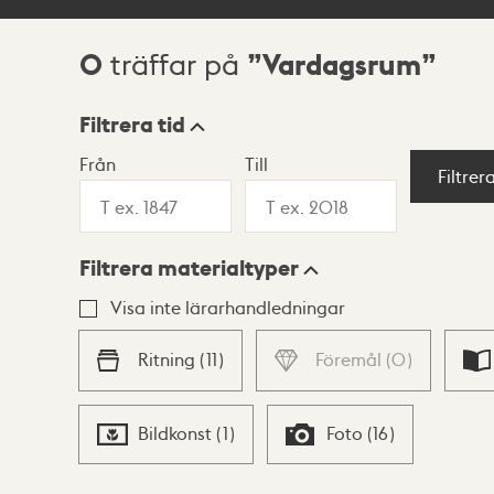
0
Vardagsrum
träffar på
Sökresultat
Filtrera tid
Från
Till
Visningsläge
Filtrer
Filtrera materialtyper
Lista
Karta
Visa inte lärarhandledningar
Ritning
(
11
)
Föremål
(
0
)
Bildkonst
(
1
)
Foto
(
16
)