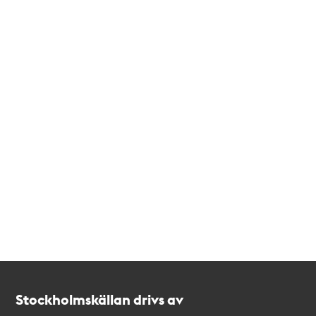
Kontakt
Stockholmskällan
Stockholmskällan drivs av