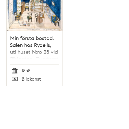
Min första bostad.
Salen hos Rydells,
uti huset N:ro 28 vid
Pihlgatan, Qvarteret
Bäckbrännaren
1838
mindre (nedra
Tid
Bildkonst
botten) (kopia,
Typ
utförd av Annastina
Alkman, f. Rydell)