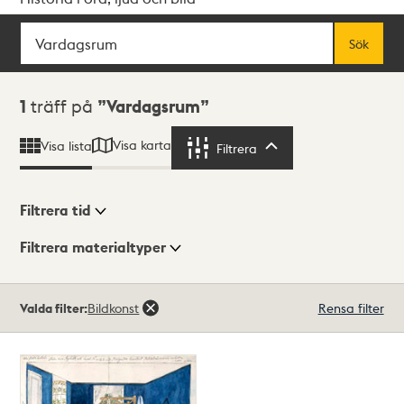
Sök
Fritextsök
Sök
Sökresultat
1
träff på
Vardagsrum
Visa karta
Visa lista
Filtrera
Filtrera
Filtrera tid
Filtrera materialtyper
Visningsläge
Totalt
Valda filter:
Bildkonst
Rensa filter
1
träffar
Lista
Karta