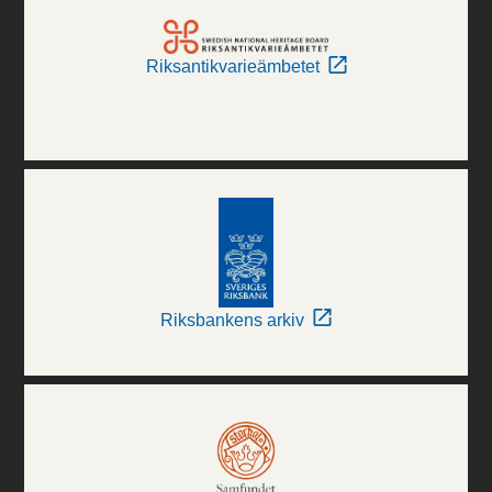
Riksantikvarieämbetet
Riksbankens arkiv