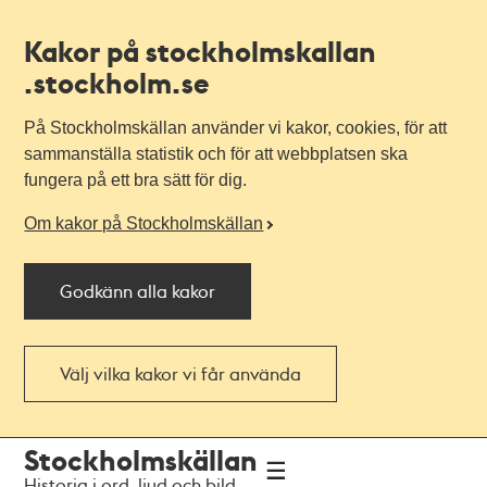
Kakor på stockholmskallan
.stockholm.se
På Stockholmskällan använder vi kakor, cookies, för att
sammanställa statistik och för att webbplatsen ska
fungera på ett bra sätt för dig.
Om kakor på Stockholmskällan
Godkänn alla kakor
Välj vilka kakor vi får använda
Till
Till
Stockholmskällan
navigationen
huvudinnehållet
Historia i ord, ljud och bild