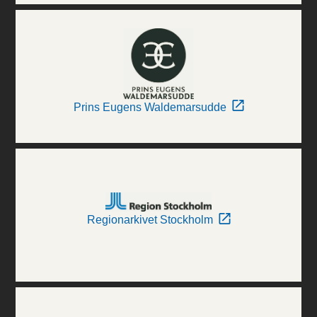
Prins Eugens Waldemarsudde
Regionarkivet Stockholm