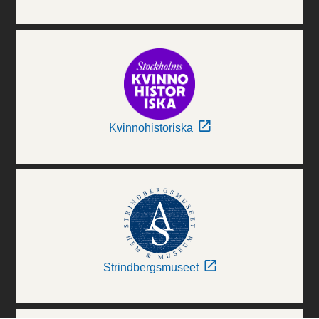
Kvinnohistoriska
Strindbergsmuseet