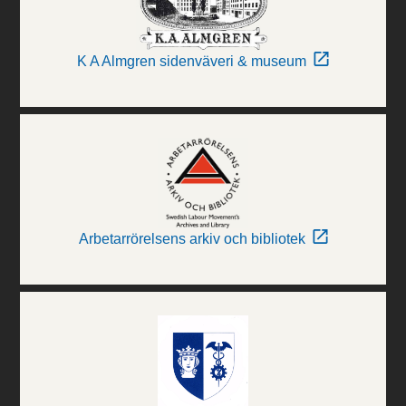
K A Almgren sidenväveri & museum
Arbetarrörelsens arkiv och bibliotek