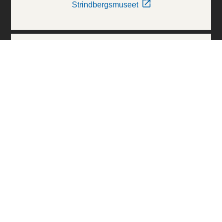
Strindbergsmuseet
Thielska Galleriet
Världskulturmuseerna