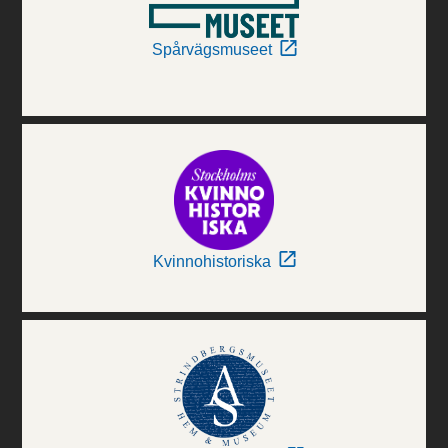
Spårvägsmuseet
Kvinnohistoriska