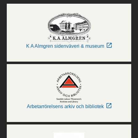
K A Almgren sidenväveri & museum
Arbetarrörelsens arkiv och bibliotek