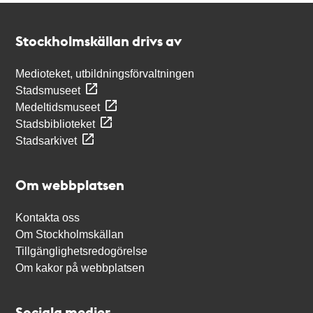
Kontakt
Stockholmskällan
Stockholmskällan drivs av
Medioteket, utbildningsförvaltningen
Stadsmuseet
Medeltidsmuseet
Stadsbiblioteket
Stadsarkivet
Om webbplatsen
Kontakta oss
Om Stockholmskällan
Tillgänglighetsredogörelse
Om kakor på webbplatsen
Sociala medier