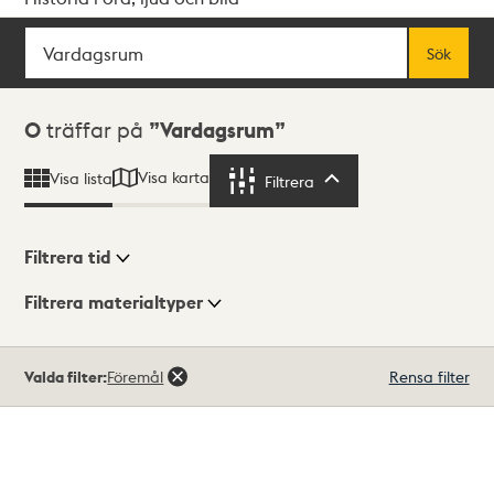
Sök
Fritextsök
Sök
Sökresultat
0
träffar på
Vardagsrum
Visa karta
Visa lista
Filtrera
Filtrera
Filtrera tid
Filtrera materialtyper
Visningsläge
Totalt
Valda filter:
Föremål
Rensa filter
0
träffar
Lista
Karta