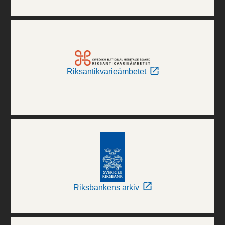
Riksantikvarieämbetet
Riksbankens arkiv