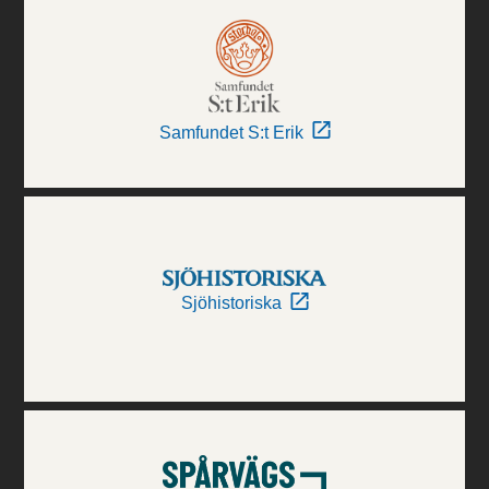
Samfundet S:t Erik
Sjöhistoriska