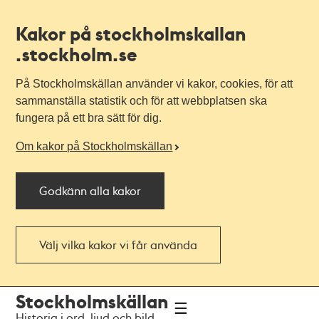
Kakor på stockholmskallan
.stockholm.se
På Stockholmskällan använder vi kakor, cookies, för att
sammanställa statistik och för att webbplatsen ska
fungera på ett bra sätt för dig.
Om kakor på Stockholmskällan
Godkänn alla kakor
Välj vilka kakor vi får använda
Till
Till
Stockholmskällan
navigationen
huvudinnehållet
Historia i ord, ljud och bild