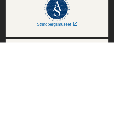
Strindbergsmuseet
Thielska Galleriet