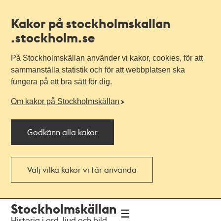
Kakor på stockholmskallan
.stockholm.se
På Stockholmskällan använder vi kakor, cookies, för att
sammanställa statistik och för att webbplatsen ska
fungera på ett bra sätt för dig.
Om kakor på Stockholmskällan
Godkänn alla kakor
Välj vilka kakor vi får använda
Till
Till
Stockholmskällan
navigationen
huvudinnehållet
Historia i ord, ljud och bild