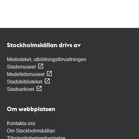
Kontakt
Stockholmskällan
Stockholmskällan drivs av
Medioteket, utbildningsförvaltningen
Stadsmuseet
Medeltidsmuseet
Stadsbiblioteket
Stadsarkivet
Om webbplatsen
Kontakta oss
Om Stockholmskällan
Tillgänglighetsredogörelse