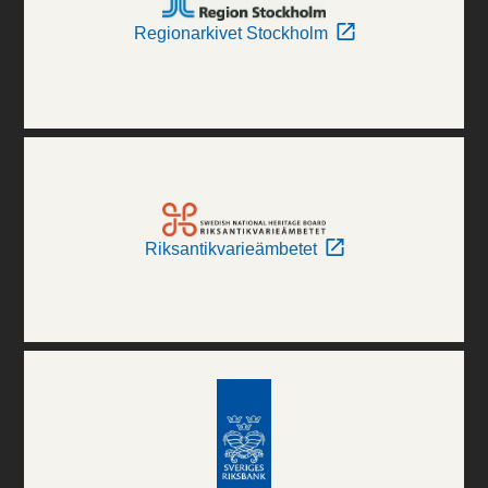
Regionarkivet Stockholm
Riksantikvarieämbetet