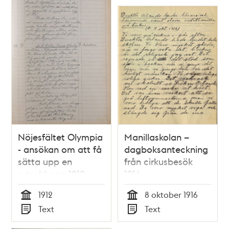
Nöjesfältet Olympia
Manillaskolan –
- ansökan om att få
dagboksanteckning
sätta upp en
från cirkusbesök
rutschbana 1912
1916
1912
8 oktober 1916
Tid
Tid
Text
Text
Typ
Typ