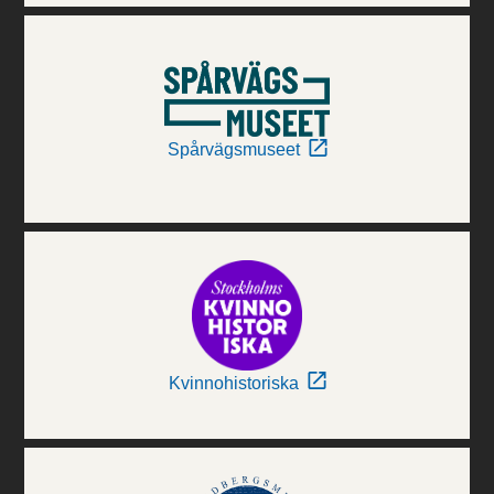
Spårvägsmuseet
Kvinnohistoriska