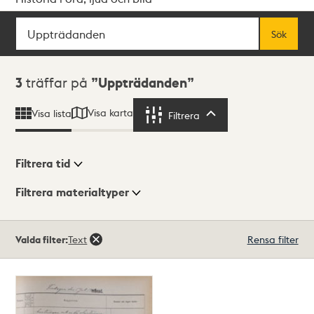
Sök
Fritextsök
Sök
Sökresultat
3
träffar på
Uppträdanden
Visa karta
Visa lista
Filtrera
Filtrera
Filtrera tid
Filtrera materialtyper
Visningsläge
Totalt
Valda filter:
Text
Rensa filter
3
träffar
Lista
Karta