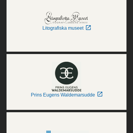
Litografiska museet
Prins Eugens Waldemarsudde