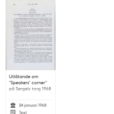
Utlåtande om
"Speakers’ corner"
på Sergels torg 1968
24 januari 1968
Tid
Text