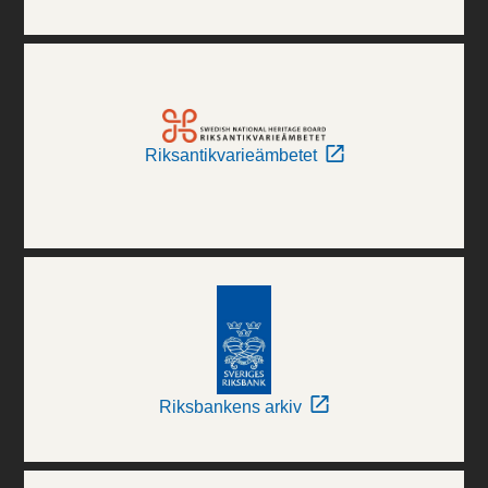
Riksantikvarieämbetet
Riksbankens arkiv