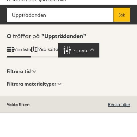
Sök
Fritextsök
Sök
Sökresultat
0
träffar på
Uppträdanden
Visa karta
Visa lista
Filtrera
Filtrera
Filtrera tid
Filtrera materialtyper
Visningsläge
Totalt
Valda filter:
Rensa filter
0
träffar
Lista
Karta