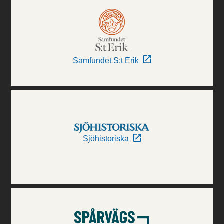
Samfundet S:t Erik
Sjöhistoriska