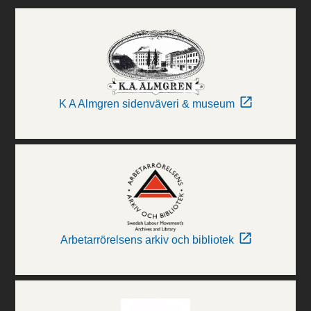
K A Almgren sidenväveri & museum
Arbetarrörelsens arkiv och bibliotek