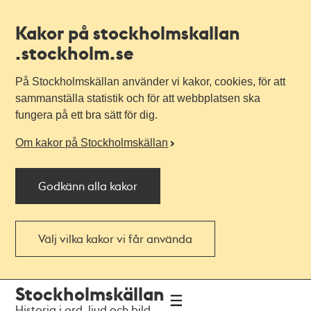
Kakor på stockholmskallan
.stockholm.se
På Stockholmskällan använder vi kakor, cookies, för att
sammanställa statistik och för att webbplatsen ska
fungera på ett bra sätt för dig.
Om kakor på Stockholmskällan
Godkänn alla kakor
Välj vilka kakor vi får använda
Till
Till
Stockholmskällan
navigationen
huvudinnehållet
Historia i ord, ljud och bild