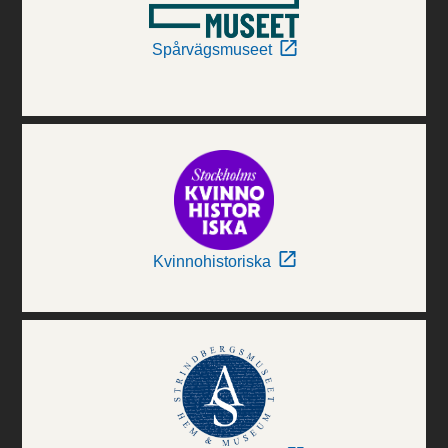
Spårvägsmuseet
Kvinnohistoriska