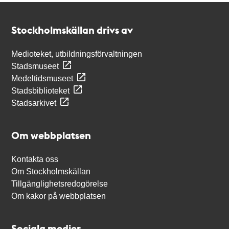
Kontakt
Stockholmskällan
Stockholmskällan drivs av
Medioteket, utbildningsförvaltningen
Stadsmuseet
Medeltidsmuseet
Stadsbiblioteket
Stadsarkivet
Om webbplatsen
Kontakta oss
Om Stockholmskällan
Tillgänglighetsredogörelse
Om kakor på webbplatsen
Sociala medier