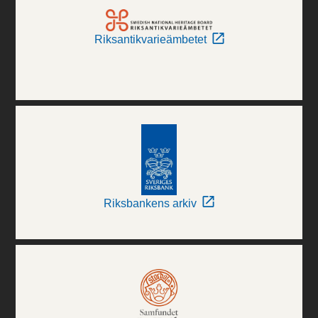
Riksantikvarieämbetet
Riksbankens arkiv