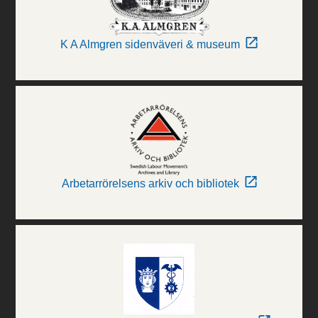
K A Almgren sidenväveri & museum
Arbetarrörelsens arkiv och bibliotek