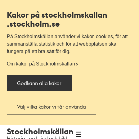
Kakor på stockholmskallan
.stockholm.se
På Stockholmskällan använder vi kakor, cookies, för att
sammanställa statistik och för att webbplatsen ska
fungera på ett bra sätt för dig.
Om kakor på Stockholmskällan
Godkänn alla kakor
Välj vilka kakor vi får använda
Till
Till
Stockholmskällan
navigationen
huvudinnehållet
Historia i ord, ljud och bild