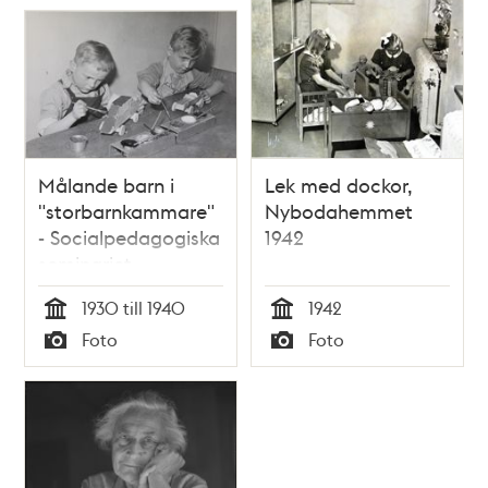
Målande barn i
Lek med dockor,
"storbarnkammare"
Nybodahemmet
- Socialpedagogiska
1942
seminariet
1930 till 1940
1942
Tid
Tid
Foto
Foto
Typ
Typ