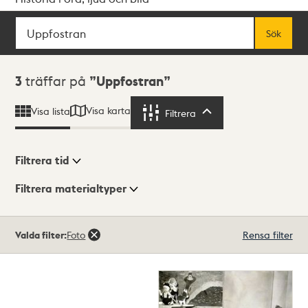
Sök
Fritextsök
Sök
Sökresultat
3
träffar på
Uppfostran
Visa karta
Visa lista
Filtrera
Filtrera
Filtrera tid
Filtrera materialtyper
Visningsläge
Totalt
Valda filter:
Foto
Rensa filter
3
träffar
Lista
Karta