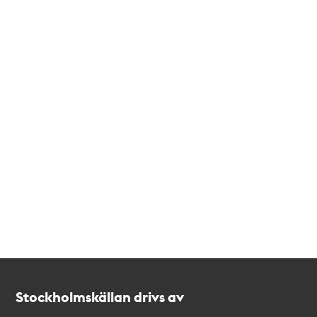
Kontakt
Stockholmskällan
Stockholmskällan drivs av