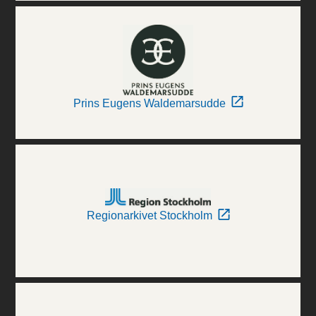
Prins Eugens Waldemarsudde
Regionarkivet Stockholm