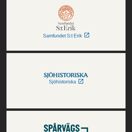
Samfundet S:t Erik
Sjöhistoriska