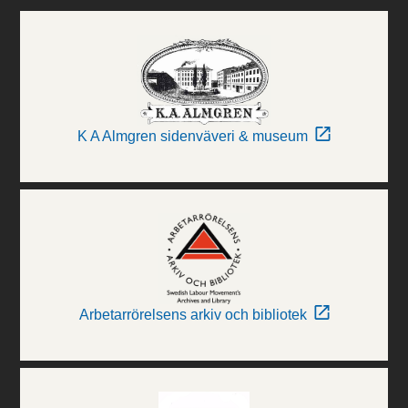
K A Almgren sidenväveri & museum
Arbetarrörelsens arkiv och bibliotek