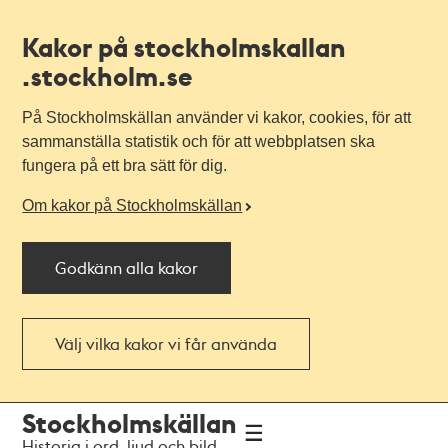
Kakor på stockholmskallan
.stockholm.se
På Stockholmskällan använder vi kakor, cookies, för att
sammanställa statistik och för att webbplatsen ska
fungera på ett bra sätt för dig.
Om kakor på Stockholmskällan
Godkänn alla kakor
Välj vilka kakor vi får använda
Till
Till
Stockholmskällan
navigationen
huvudinnehållet
Historia i ord, ljud och bild