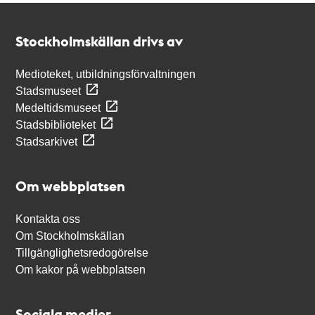
Kontakt
Stockholmskällan
Stockholmskällan drivs av
Medioteket, utbildningsförvaltningen
Stadsmuseet
Medeltidsmuseet
Stadsbiblioteket
Stadsarkivet
Om webbplatsen
Kontakta oss
Om Stockholmskällan
Tillgänglighetsredogörelse
Om kakor på webbplatsen
Sociala medier