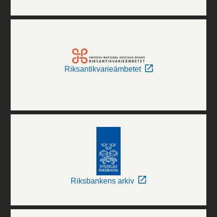
Riksantikvarieämbetet
Riksbankens arkiv