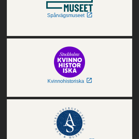
Spårvägsmuseet
Kvinnohistoriska