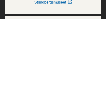
Strindbergsmuseet
Thielska Galleriet
Världskulturmuseerna