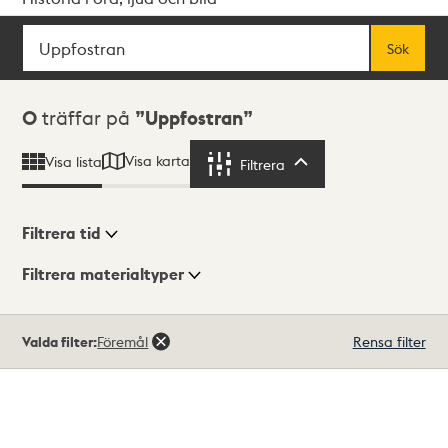
Sök
Fritextsök
Sök
Sökresultat
0
träffar på
Uppfostran
Visa karta
Visa lista
Filtrera
Filtrera
Filtrera tid
Filtrera materialtyper
Visningsläge
Totalt
Valda filter:
Föremål
Rensa filter
0
träffar
Lista
Karta