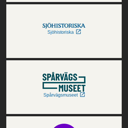
Sjöhistoriska
Spårvägsmuseet