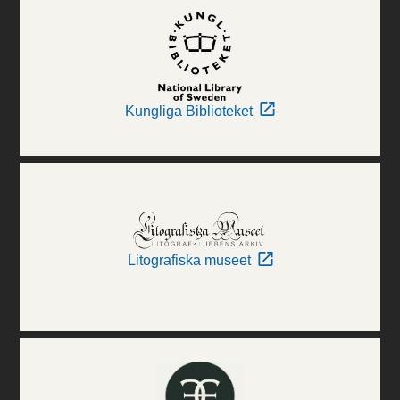
Kungliga Biblioteket
Litografiska museet