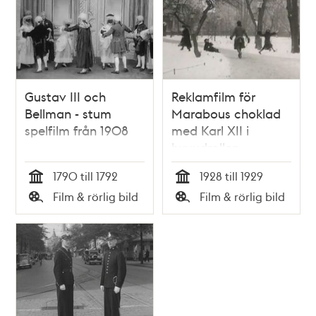
Gustav III och
Reklamfilm för
Bellman - stum
Marabous choklad
spelfilm från 1908
med Karl XII i
huvudrollen.
1790 till 1792
1928 till 1929
Tid
Tid
Film & rörlig bild
Film & rörlig bild
Typ
Typ