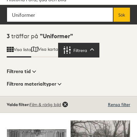
Sök
Fritextsök
Sök
Sökresultat
3
träffar på
Uniformer
Visa karta
Visa lista
Filtrera
Filtrera
Filtrera tid
Filtrera materialtyper
Visningsläge
Totalt
Valda filter:
Film & rörlig bild
Rensa filter
3
träffar
Lista
Karta