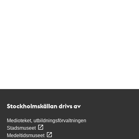
Kontakt
Stockholmskällan
Stockholmskällan drivs av
Medioteket, utbildningsförvaltningen
Stadsmuseet
Medeltidsmuseet