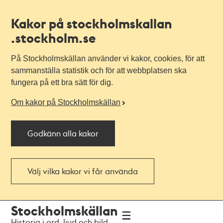
Kakor på stockholmskallan
.stockholm.se
På Stockholmskällan använder vi kakor, cookies, för att
sammanställa statistik och för att webbplatsen ska
fungera på ett bra sätt för dig.
Om kakor på Stockholmskällan
Godkänn alla kakor
Välj vilka kakor vi får använda
Till
Till
Stockholmskällan
navigationen
huvudinnehållet
Historia i ord, ljud och bild