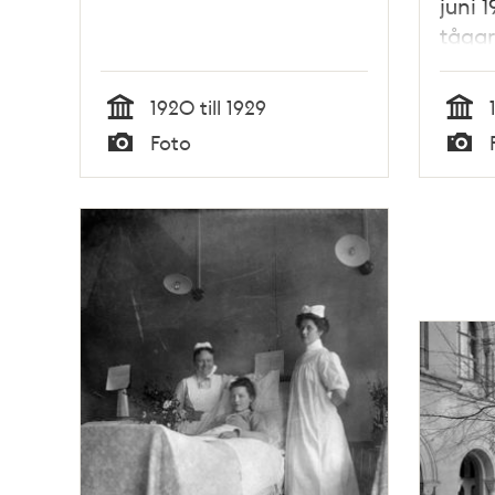
juni 
tågar
Slotte
fiols
1920 till 1929
Åskåd
Tid
Tid
Foto
unifo
Typ
Typ