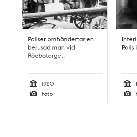
Poliser omhändertar en
Inter
berusad man vid
Polis
Rödbotorget.
1920
Tid
Tid
Foto
Typ
Typ