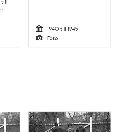
till
ga
erna
l. På
1940 till 1945
Tid
Foto
Typ