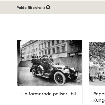
Totalt
Valda filter:
Foto
243
träffar
Uniformerade poliser i bil
Repor
Kunga