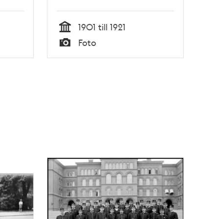
1901 till 1921
Tid
Foto
Typ