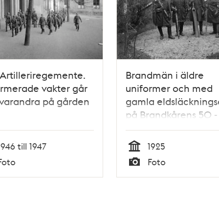
Artilleriregemente.
Brandmän i äldre
rmerade vakter går
uniformer och med
 varandra på gården
gamla eldsläckning
på Brandkårens 50 -
årsjubileum 1925
1946 till 1947
1925
Tid
Foto
Foto
Typ