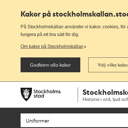
Kakor på stockholmskallan
.st
På Stockholmskällan använder vi kakor, cookies, för a
fungera på ett bra sätt för dig.
Om kakor på Stockholmskällan
Godkänn alla kakor
Välj vilka kak
Till
Till
Stockholmsk
navigationen
huvudinnehållet
Historia i ord, ljud oc
Sök
Fritextsök