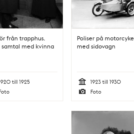
iör från trapphus.
Poliser på motorcyke
 i samtal med kvinna
med sidovagn
1920 till 1925
1923 till 1930
Tid
Foto
Foto
Typ