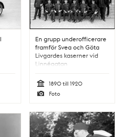
l
En grupp underofficerare
framför Svea och Göta
Livgardes kaserner vid
Linnégatan
1890 till 1920
Tid
Foto
Typ