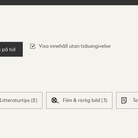
Visa innehåll utan tidsangivelse
a på tid
Litteraturtips
(
2
)
Film & rörlig bild
(
3
)
T