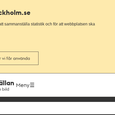
ockholm.se
tt sammanställa statistik och för att webbplatsen ska
or vi får använda
ällan
Meny
h bild