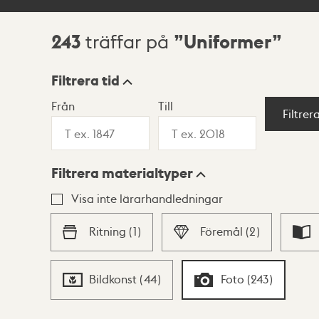
243
Uniformer
träffar på
Sökresultat
Filtrera tid
Från
Till
Visningsläge
Filtrer
Filtrera materialtyper
Lista
Karta
Visa inte lärarhandledningar
Ritning
(
1
)
Föremål
(
2
)
Bildkonst
(
44
)
Foto
(
243
)