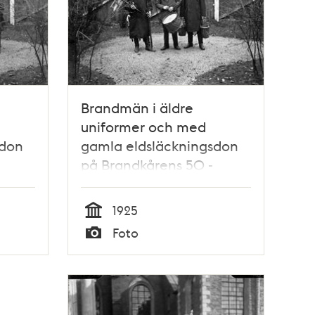
Brandmän i äldre
uniformer och med
sdon
gamla eldsläckningsdon
på Brandkårens 50 -
årsjubileum 1925
1925
Tid
Foto
Typ