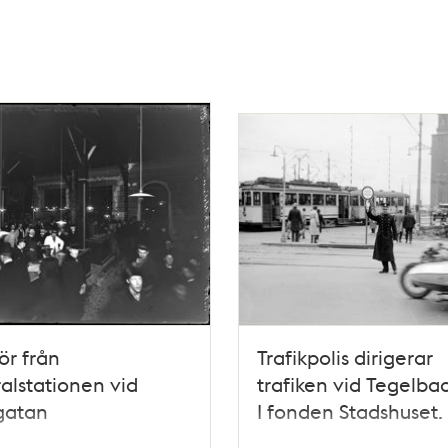
iör från
Trafikpolis dirigerar
alstationen vid
trafiken vid Tegelba
gatan
I fonden Stadshuset.