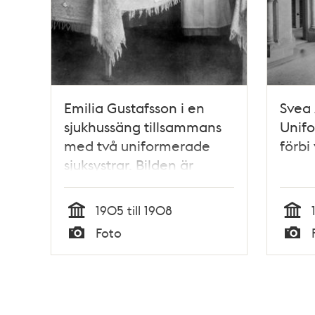
Emilia Gustafsson i en
Svea 
sjukhussäng tillsammans
Unifo
med två uniformerade
förbi
sjuksystrar. Bilden är
arrangerad och visar tre
arbetskamrater under en
1905 till 1908
period då Emilia
Tid
Tid
Foto
Gustafsson arbetade på
Typ
Typ
Sabbatsbergs sjukhus