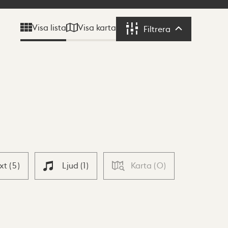
Visa karta
Visa lista
Filtrera
Filtrera
ext
(
5
)
Ljud
(
1
)
Karta
(
0
)