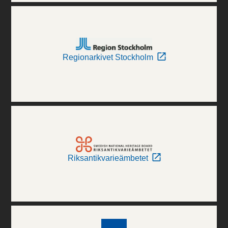
Regionarkivet Stockholm
Riksantikvarieämbetet