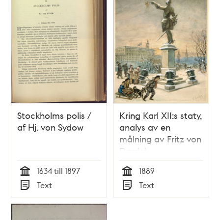
Stockholms polis /
Kring Karl XII:s staty,
af Hj. von Sydow
analys av en
målning av Fritz von
Dardel
1634 till 1897
1889
Tid
Tid
Text
Text
Typ
Typ