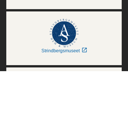
Strindbergsmuseet
Thielska Galleriet