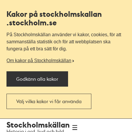
Kakor på stockholmskallan
.stockholm.se
På Stockholmskällan använder vi kakor, cookies, för att
sammanställa statistik och för att webbplatsen ska
fungera på ett bra sätt för dig.
Om kakor på Stockholmskällan
Godkänn alla kakor
Välj vilka kakor vi får använda
Till
Till
Stockholmskällan
navigationen
huvudinnehållet
Historia i ord, ljud och bild