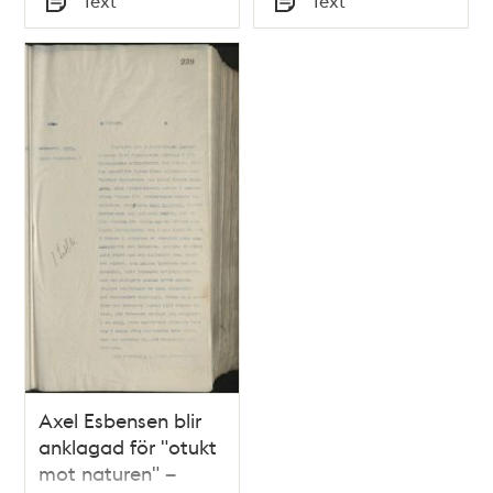
Text
Text
Typ
Typ
Axel Esbensen blir
anklagad för "otukt
mot naturen" –