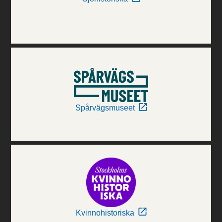
Spårvägsmuseet
Kvinnohistoriska