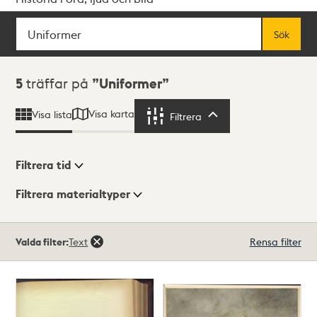
Sök
Fritextsök
Sök
Sökresultat
5
träffar på
Uniformer
Visa karta
Visa lista
Filtrera
Filtrera
Filtrera tid
Filtrera materialtyper
Visningsläge
Totalt
Valda filter:
Text
Rensa filter
5
träffar
Lista
Karta