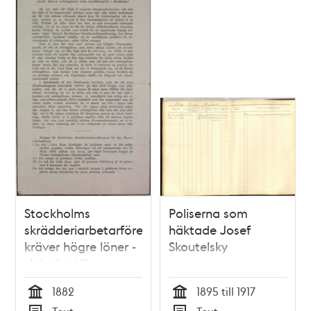
Stockholms
Poliserna som
skrädderiarbetarförening
häktade Josef
kräver högre löner -
Skoutelsky
skrivelse till
arbetsgivare 1882
1882
1895 till 1917
Tid
Tid