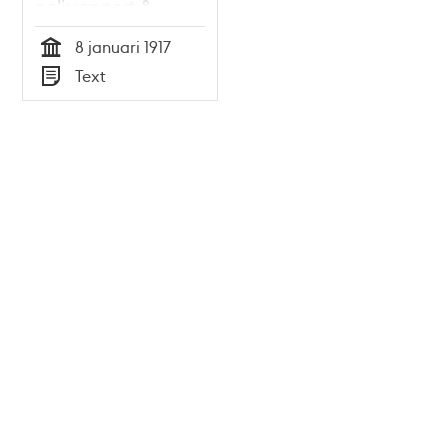
polisrapport 8
januari 1917
8 januari 1917
Tid
Text
Typ