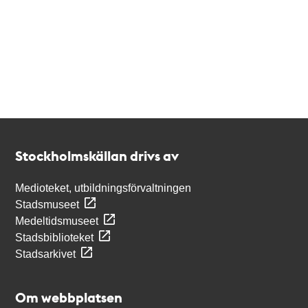
Kontakt
Stockholmskällan
Stockholmskällan drivs av
Medioteket, utbildningsförvaltningen
Stadsmuseet
Medeltidsmuseet
Stadsbiblioteket
Stadsarkivet
Om webbplatsen