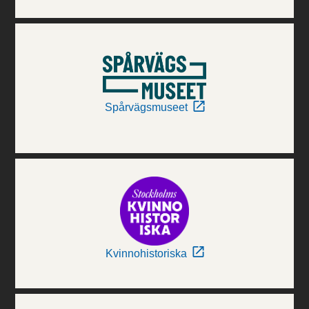
Spårvägsmuseet
Kvinnohistoriska