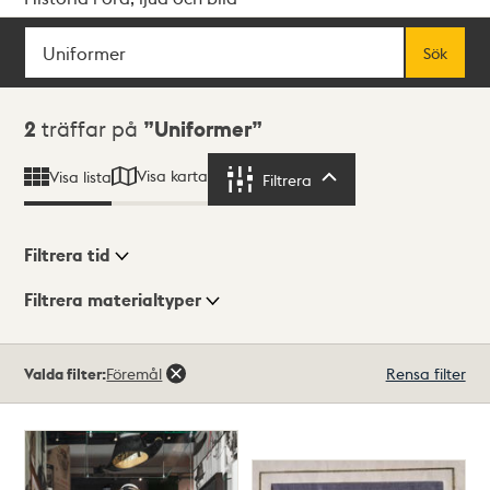
Sök
Fritextsök
Sök
Sökresultat
2
träffar på
Uniformer
Visa karta
Visa lista
Filtrera
Filtrera
Filtrera tid
Filtrera materialtyper
Visningsläge
Totalt
Valda filter:
Föremål
Rensa filter
2
träffar
Lista
Karta