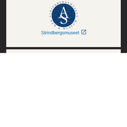
Strindbergsmuseet
Thielska Galleriet