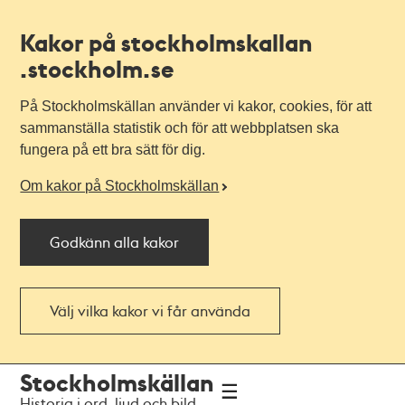
Kakor på stockholmskallan
.stockholm.se
På Stockholmskällan använder vi kakor, cookies, för att
sammanställa statistik och för att webbplatsen ska
fungera på ett bra sätt för dig.
Om kakor på Stockholmskällan
Godkänn alla kakor
Välj vilka kakor vi får använda
Till
Till
Stockholmskällan
navigationen
huvudinnehållet
Historia i ord, ljud och bild