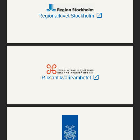
Regionarkivet Stockholm
Riksantikvarieämbetet