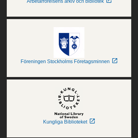
Arbetarrörelsens arkiv och bibliotek
Föreningen Stockholms Företagsminnen
Kungliga Biblioteket