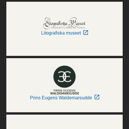
Litografiska museet
Prins Eugens Waldemarsudde