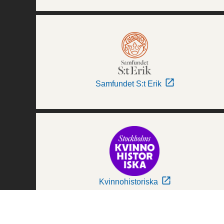
Samfundet S:t Erik
Kvinnohistoriska