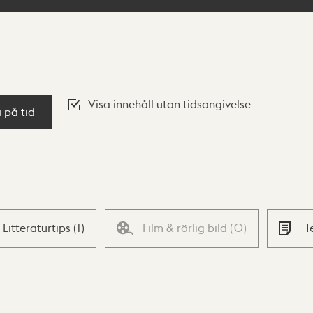
Visa innehåll utan tidsangivelse
a på tid
Litteraturtips
(
1
)
Film & rörlig bild
(
0
)
T