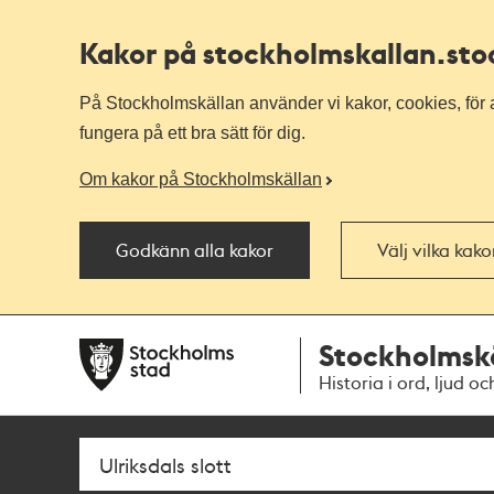
Kakor på stockholmskallan
.st
På Stockholmskällan använder vi kakor, cookies, för a
fungera på ett bra sätt för dig.
Om kakor på Stockholmskällan
Godkänn alla kakor
Välj vilka kak
Till
Till
Stockholmsk
navigationen
huvudinnehållet
Historia i ord, ljud oc
Sök
Fritextsök