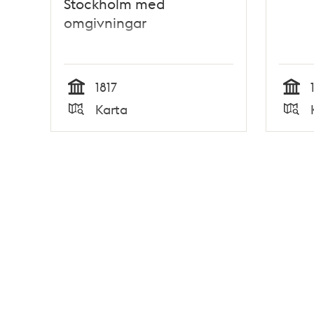
Stockholm med
omgivningar
1817
Tid
Tid
Karta
Typ
Typ