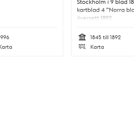
Stockholm i 9 blad 18
kartblad 4 ”Norra bl
översett 1892
1996
1845 till 1892
Tid
Karta
Karta
Typ