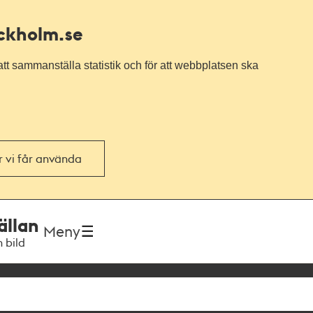
ockholm.se
tt sammanställa statistik och för att webbplatsen ska
or vi får använda
ällan
Meny
h bild