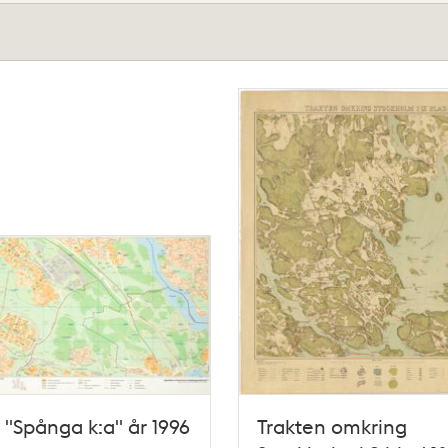
 "Spånga k:a" år 1996
Trakten omkring