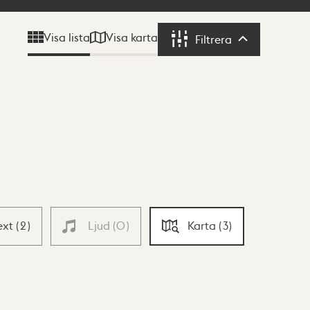
Visa karta
Visa lista
Filtrera
Filtrera
ext
(
2
)
Ljud
(
0
)
Karta
(
3
)