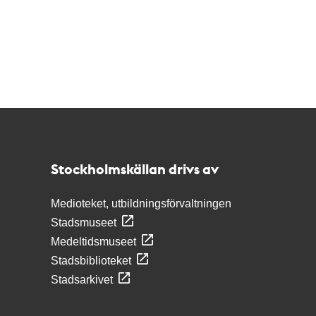
Kontakt
Stockholmskällan
Stockholmskällan drivs av
Medioteket, utbildningsförvaltningen
Stadsmuseet
Medeltidsmuseet
Stadsbiblioteket
Stadsarkivet