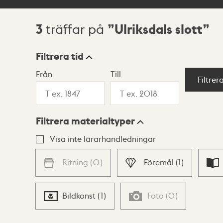
3
Ulriksdals slott
träffar på
Sökresultat
Filtrera tid
Från
Till
Visningsläge
Filtrer
Filtrera materialtyper
Lista
Karta
Visa inte lärarhandledningar
Ritning
(
0
)
Föremål
(
1
)
Bildkonst
(
1
)
Foto
(
0
)