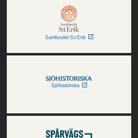
Samfundet S:t Erik
Sjöhistoriska