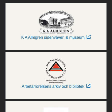
K A Almgren sidenväveri & museum
Arbetarrörelsens arkiv och bibliotek