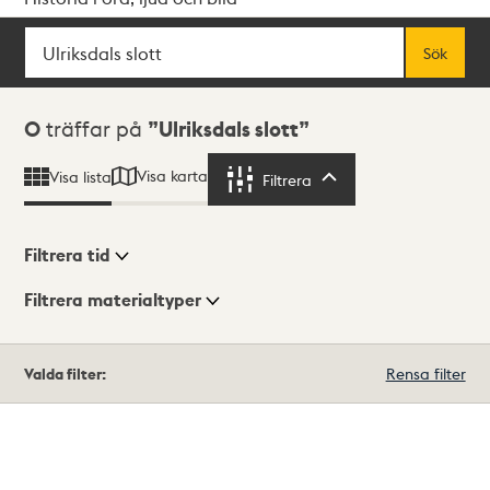
Sök
Fritextsök
Sök
Sökresultat
0
träffar på
Ulriksdals slott
Visa karta
Visa lista
Filtrera
Filtrera
Filtrera tid
Filtrera materialtyper
Visningsläge
Totalt
Valda filter:
Rensa filter
0
träffar
Lista
Karta