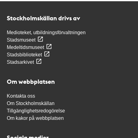
Kontakt
Stockholmskällan
Stockholmskällan drivs av
Medioteket, utbildningsförvaltningen
Stadsmuseet
Medeltidsmuseet
Stadsbiblioteket
Stadsarkivet
Om webbplatsen
Kontakta oss
Om Stockholmskällan
Tillgänglighetsredogörelse
Om kakor på webbplatsen
Sociala medier