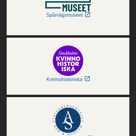
Spårvägsmuseet
Kvinnohistoriska