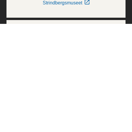
Strindbergsmuseet
Thielska Galleriet
Världskulturmuseerna