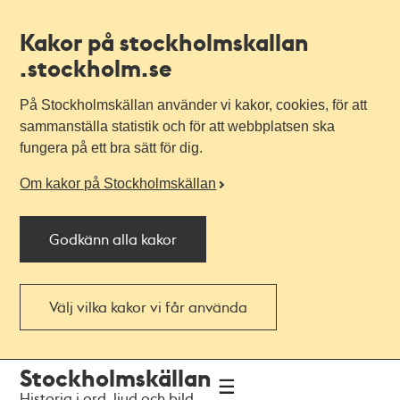
Kakor på stockholmskallan
.stockholm.se
På Stockholmskällan använder vi kakor, cookies, för att
sammanställa statistik och för att webbplatsen ska
fungera på ett bra sätt för dig.
Om kakor på Stockholmskällan
Godkänn alla kakor
Välj vilka kakor vi får använda
Till
Till
Stockholmskällan
navigationen
huvudinnehållet
Historia i ord, ljud och bild