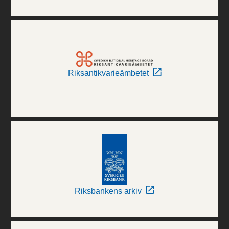
Riksantikvarieämbetet
Riksbankens arkiv