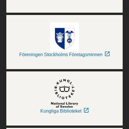
Föreningen Stockholms Företagsminnen
Kungliga Biblioteket