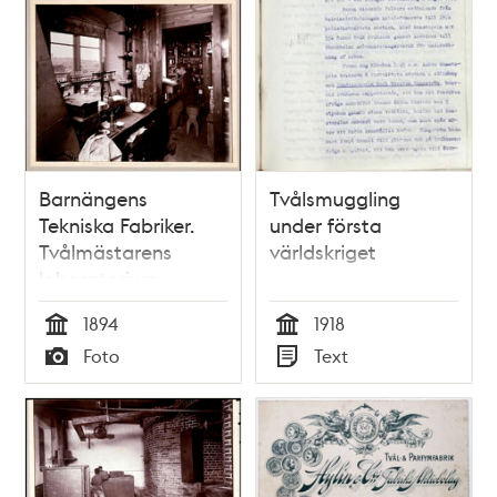
Barnängens
Tvålsmuggling
Tekniska Fabriker.
under första
Tvålmästarens
världskriget
laboratorium
1894
1918
Tid
Tid
Foto
Text
Typ
Typ