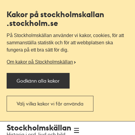
Kakor på stockholmskallan
.stockholm.se
På Stockholmskällan använder vi kakor, cookies, för att
sammanställa statistik och för att webbplatsen ska
fungera på ett bra sätt för dig.
Om kakor på Stockholmskällan
Godkänn alla kakor
Välj vilka kakor vi får använda
Till
Till
Stockholmskällan
navigationen
huvudinnehållet
Historia i ord, ljud och bild