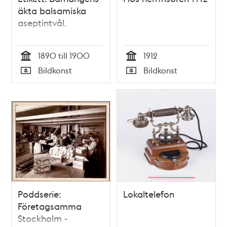
äkta balsamiska
aseptintvål.
1890 till 1900
1912
Tid
Tid
Bildkonst
Bildkonst
Typ
Typ
Poddserie:
Lokaltelefon
Företagsamma
Stockholm -