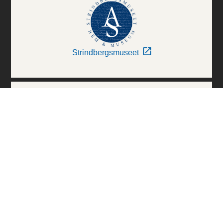
Strindbergsmuseet
Thielska Galleriet