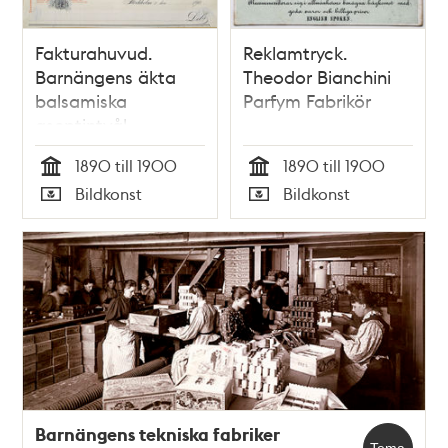
Fakturahuvud.
Reklamtryck.
Barnängens äkta
Theodor Bianchini
balsamiska
Parfym Fabrikör
aseptintvål.
1890 till 1900
1890 till 1900
Tid
Tid
Bildkonst
Bildkonst
Typ
Typ
Barnängens tekniska fabriker