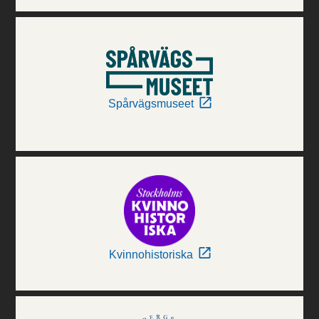
Spårvägsmuseet
Kvinnohistoriska