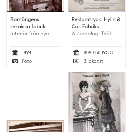
Barnängens
Reklamtryck. Hylin &
tekniska fabrik.
Cos Fabriks
Interiör från nya
Aktiebolag. Tvål-
tvålkokeriet.
och parfymfabrik
Bondegatan 61-63
1894
1890 till 1900
Tid
Tid
Foto
Bildkonst
Typ
Typ