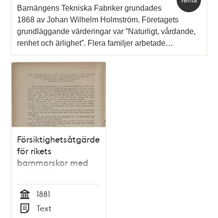
Tema
Barnängens Tekniska Fabriker grundades
1868 av Johan Wilhelm Holmström. Företagets
grundläggande värderingar var ”Naturligt, vårdande,
renhet och ärlighet”. Flera familjer arbetade…
Försiktighetsåtgärder
för rikets
barnmorskor med
anledning av
barnsängsfebern
1881
Tid
Text