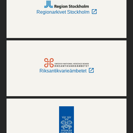
Regionarkivet Stockholm
Riksantikvarieämbetet