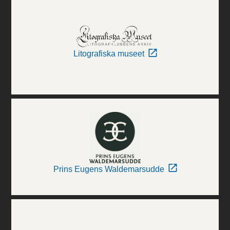
Litografiska museet
Prins Eugens Waldemarsudde