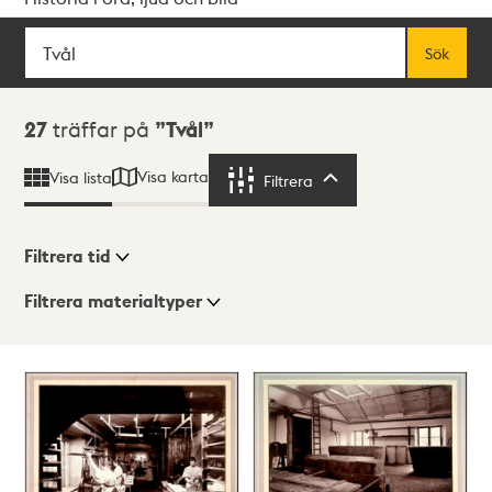
Sök
Fritextsök
Sök
Sökresultat
27
träffar på
Tvål
Visa karta
Visa lista
Filtrera
Filtrera
Filtrera tid
Filtrera materialtyper
Visningsläge
Totalt
27
träffar
Lista
Karta