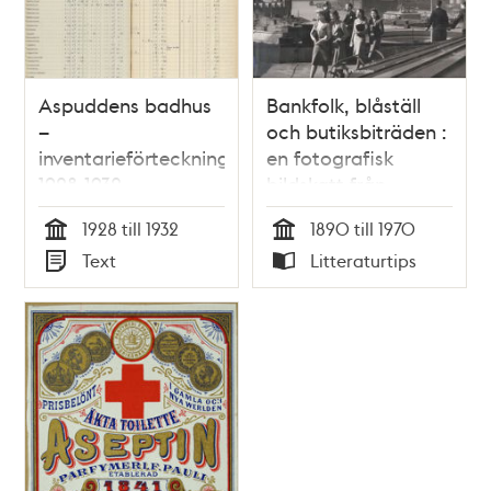
Aspuddens badhus
Bankfolk, blåställ
–
och butiksbiträden :
inventarieförteckningar
en fotografisk
1928-1932
bildskatt från
Stockholm 1890-
1928 till 1932
1890 till 1970
1970
Tid
Tid
Text
Litteraturtips
Typ
Typ