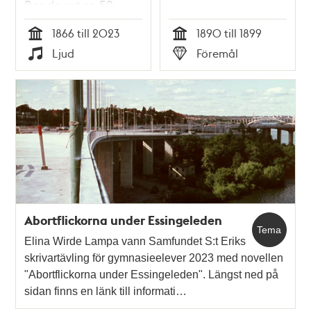
Bondegatan 59,
Barnängen
1866 till 2023
1890 till 1899
Tid
Tid
Ljud
Föremål
Typ
Typ
Abortflickorna under Essingeleden
Tema
Elina Wirde Lampa vann Samfundet S:t Eriks
skrivartävling för gymnasieelever 2023 med novellen
"Abortflickorna under Essingeleden". Längst ned på
sidan finns en länk till informati…