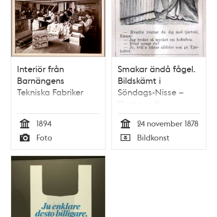
Interiör från
Smakar ändå fågel.
Barnängens
Bildskämt i
Tekniska Fabriker
Söndags-Nisse –
Illustreradt
Veckoblad för
1894
24 november 1878
Skämt, Humor och
Tid
Tid
Foto
Bildkonst
Satir, nr 47, den 24
Typ
Typ
november 1878