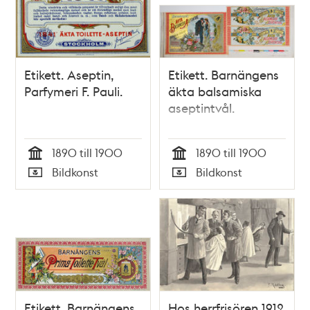
Etikett. Aseptin,
Etikett. Barnängens
Parfymeri F. Pauli.
äkta balsamiska
aseptintvål.
1890 till 1900
1890 till 1900
Tid
Tid
Bildkonst
Bildkonst
Typ
Typ
Etikett. Barnängens
Hos herrfrisören 1912