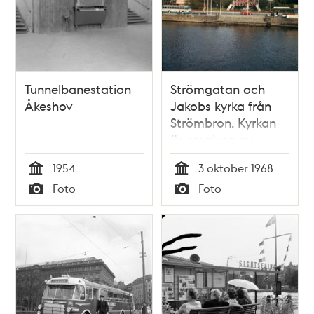
Tunnelbanestation
Strömgatan och
Åkeshov
Jakobs kyrka från
Strömbron. Kyrkan
är omgiven av
byggnadsställningar.
1954
3 oktober 1968
Brittiska flaggor på
Tid
Tid
Foto
Foto
Karl XII:s Torg gör
Typ
Typ
reklam för Brittiska
veckan. Närmast en
sightseeing-firma