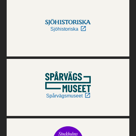
Sjöhistoriska
Spårvägsmuseet