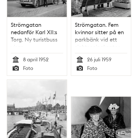
Strömgatan
Strömgatan. Fem
nedanför Karl XII:s
kvinnor sitter på en
Torg. Ny turistbuss
parkbänk vid ett
visas
sightseeingkontor
8 april 1952
26 juli 1959
Tid
Tid
Foto
Foto
Typ
Typ