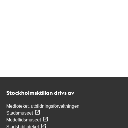
Kontakt
Stockholmskällan
Stockholmskällan drivs av
Medioteket, utbildningsförvaltningen
Stadsmuseet
Medeltidsmuseet
Stadsbiblioteket