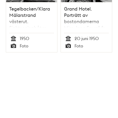
Tegelbacken/Klara
Grand Hotel.
Mälarstrand
Porträtt av
västerut.
bostondamerna
Sightseeingbåtar
Miss Jane Sewall fr.
vid kajen
v. (82 år) och miss
1950
20 juni 1950
Adelle Rawson (71
Tid
Tid
Foto
Foto
år). De besöker
Typ
Typ
Sverige, som
reseledare för fem
andra bostondamer