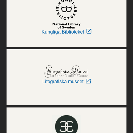
Kungliga Biblioteket
Litografiska museet