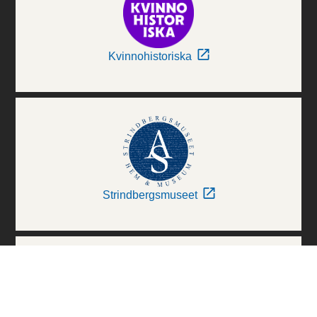
Kvinnohistoriska
Strindbergsmuseet