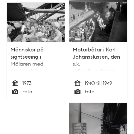
Människor på
Motorbåtar i Karl
sightseeing i
Johansslussen, den
Mälaren med
s.k.
rundtursbåt.
skilsmässorännan
Västerbrons spann i
1973
1940 till 1949
bakgrunden. Vy mot
Tid
Tid
Foto
Foto
Kungsholmen.
Typ
Typ