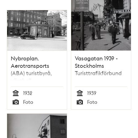
Nybroplan.
Vasagatan 1939 -
Aerotransports
Stockholms
(ABA) turistbyrå,
Turisttrafikförbund
vänthall
1932
1939
Tid
Tid
Foto
Foto
Typ
Typ