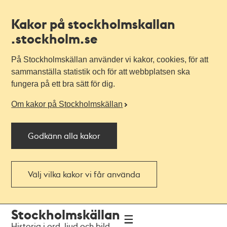
Kakor på stockholmskallan
.stockholm.se
På Stockholmskällan använder vi kakor, cookies, för att
sammanställa statistik och för att webbplatsen ska
fungera på ett bra sätt för dig.
Om kakor på Stockholmskällan
Godkänn alla kakor
Välj vilka kakor vi får använda
Till
Till
Stockholmskällan
navigationen
huvudinnehållet
Historia i ord, ljud och bild