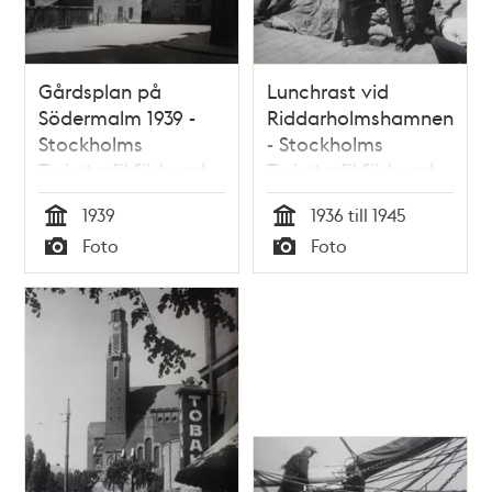
Gårdsplan på
Lunchrast vid
Södermalm 1939 -
Riddarholmshamnen
Stockholms
- Stockholms
Turisttrafikförbund
Turisttrafikförbund
1939
1936 till 1945
Tid
Tid
Foto
Foto
Typ
Typ