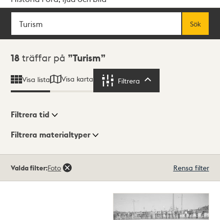
Sök
Fritextsök
Sök
Sökresultat
18
träffar på
Turism
Visa karta
Visa lista
Filtrera
Filtrera
Filtrera tid
Filtrera materialtyper
Visningsläge
Totalt
Valda filter:
Foto
Rensa filter
18
träffar
Lista
Karta