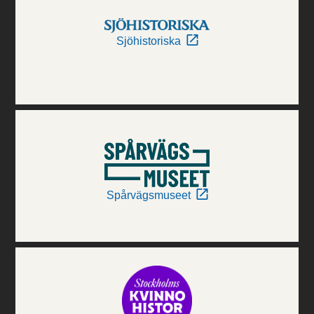
Sjöhistoriska
Spårvägsmuseet