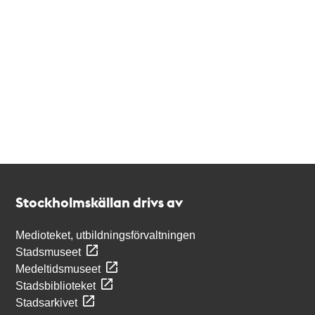
Kontakt
Stockholmskällan
Stockholmskällan drivs av
Medioteket, utbildningsförvaltningen
Stadsmuseet
Medeltidsmuseet
Stadsbiblioteket
Stadsarkivet