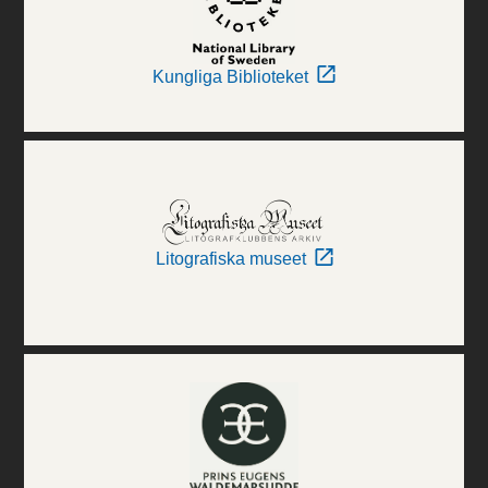
Kungliga Biblioteket
Litografiska museet