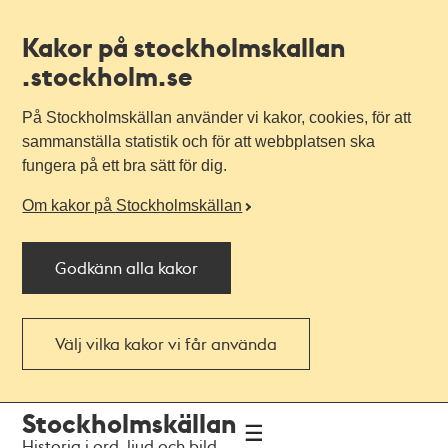
Kakor på stockholmskallan
.stockholm.se
På Stockholmskällan använder vi kakor, cookies, för att
sammanställa statistik och för att webbplatsen ska
fungera på ett bra sätt för dig.
Om kakor på Stockholmskällan
Godkänn alla kakor
Välj vilka kakor vi får använda
Till
Till
Stockholmskällan
navigationen
huvudinnehållet
Historia i ord, ljud och bild