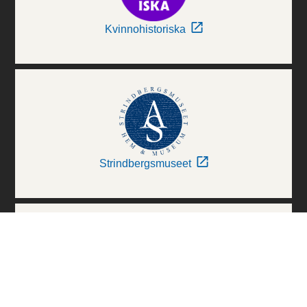
Kvinnohistoriska
Strindbergsmuseet
Thielska Galleriet