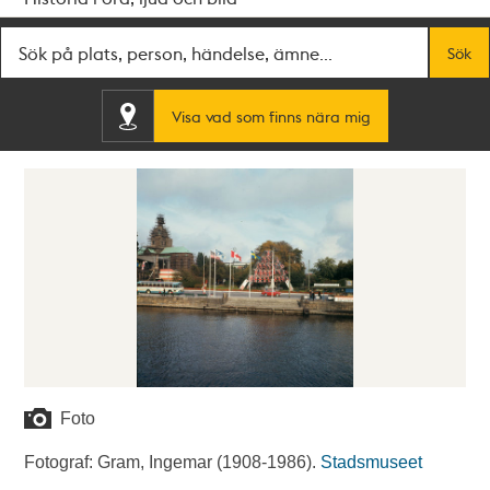
Fritextsök
Sök
Visa vad som finns nära mig
Foto
Fotograf: Gram, Ingemar (1908-1986).
Stadsmuseet