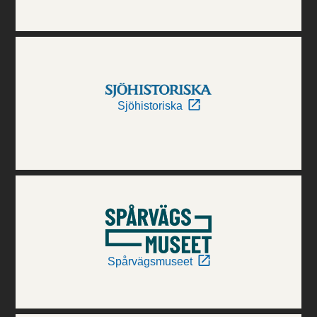
Sjöhistoriska
Spårvägsmuseet