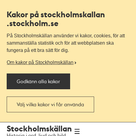
Kakor på stockholmskallan
.stockholm.se
På Stockholmskällan använder vi kakor, cookies, för att
sammanställa statistik och för att webbplatsen ska
fungera på ett bra sätt för dig.
Om kakor på Stockholmskällan
Godkänn alla kakor
Välj vilka kakor vi får använda
Till
Till
Stockholmskällan
navigationen
huvudinnehållet
Historia i ord, ljud och bild