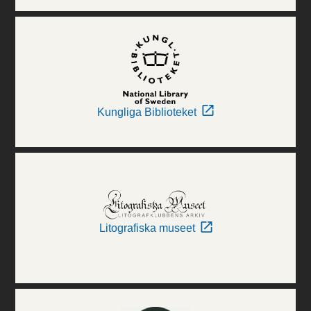
Kungliga Biblioteket
Litografiska museet