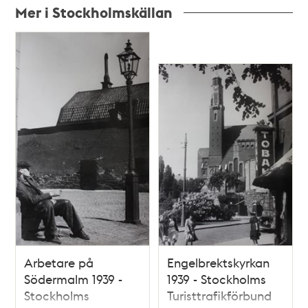
Mer i Stockholmskällan
Relaterade
poster
och
teman
Arbetare på
Engelbrektskyrkan
Södermalm 1939 -
1939 - Stockholms
Stockholms
Turisttrafikförbund