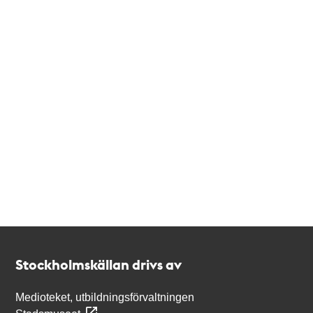
Kontakt
Stockholmskällan
Stockholmskällan drivs av
Medioteket, utbildningsförvaltningen