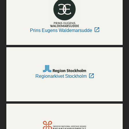
Prins Eugens Waldemarsudde
Regionarkivet Stockholm