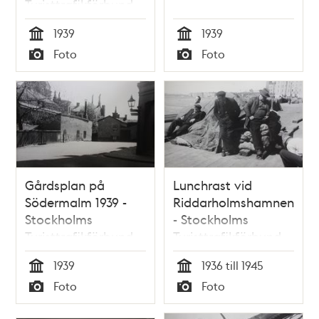
Turisttrafikförbund
1939
1939
Tid
Tid
Foto
Foto
Typ
Typ
Gårdsplan på
Lunchrast vid
Södermalm 1939 -
Riddarholmshamnen
Stockholms
- Stockholms
Turisttrafikförbund
Turisttrafikförbund
1939
1936 till 1945
Tid
Tid
Foto
Foto
Typ
Typ