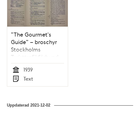
”The Gourmet's
Guide” – broschyr
Stockholms
Turisttrafikförbund
1939
1939
Tid
Text
Typ
Uppdaterad
2021-12-02