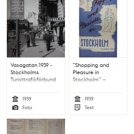
Vasagatan 1939 -
”Shopping and
Stockholms
Pleasure in
Turisttrafikförbund
Stockholm” –
broschyr
Stockholms
1939
1939
Turisttrafikförbund
Tid
Tid
Foto
Text
1939
Typ
Typ