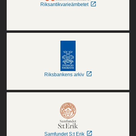
Riksantikvarieämbetet
Riksbankens arkiv
Samfundet S:t Erik