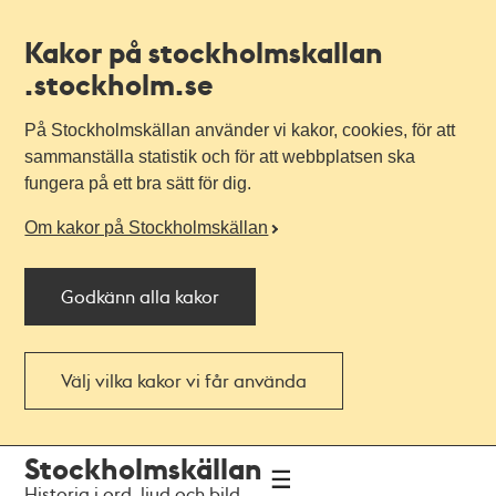
Kakor på stockholmskallan
.stockholm.se
På Stockholmskällan använder vi kakor, cookies, för att
sammanställa statistik och för att webbplatsen ska
fungera på ett bra sätt för dig.
Om kakor på Stockholmskällan
Godkänn alla kakor
Välj vilka kakor vi får använda
Till
Till
Stockholmskällan
navigationen
huvudinnehållet
Historia i ord, ljud och bild