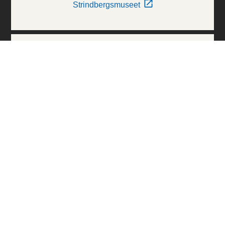
Strindbergsmuseet
Thielska Galleriet
Världskulturmuseerna