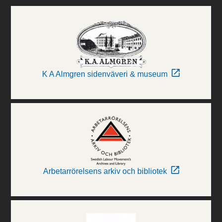
K A Almgren sidenväveri & museum
Arbetarrörelsens arkiv och bibliotek