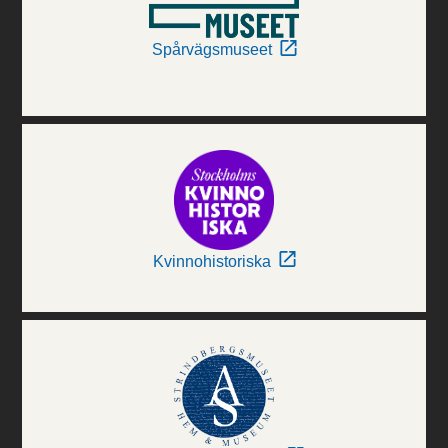
Spårvägsmuseet
Kvinnohistoriska