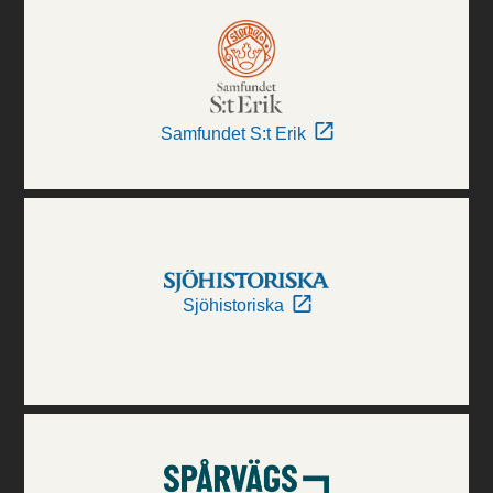
Samfundet S:t Erik
Sjöhistoriska