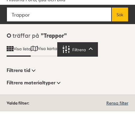
Sök
Fritextsök
Sök
Sökresultat
0
träffar på
Trappor
Visa karta
Visa lista
Filtrera
Filtrera
Filtrera tid
Filtrera materialtyper
Visningsläge
Totalt
Valda filter:
Rensa filter
0
träffar
Lista
Karta