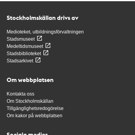
Kontakt
Stockholmskällan
Stockholmskällan drivs av
Medioteket, utbildningsförvaltningen
Stadsmuseet
Medeltidsmuseet
Stadsbiblioteket
Stadsarkivet
Om webbplatsen
Kontakta oss
Om Stockholmskällan
Tillgänglighetsredogörelse
Om kakor på webbplatsen
Sociala medier