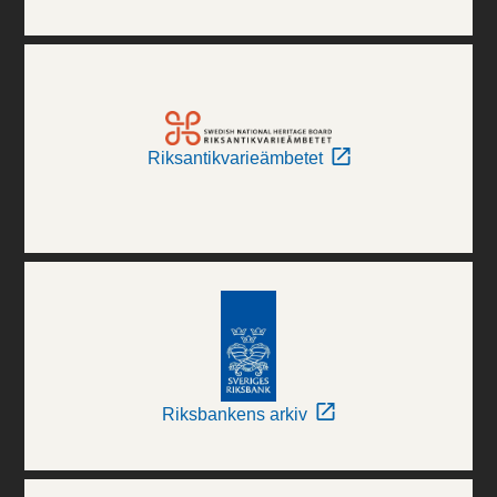
Riksantikvarieämbetet
Riksbankens arkiv