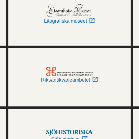
Litografiska museet
Riksantikvarieämbetet