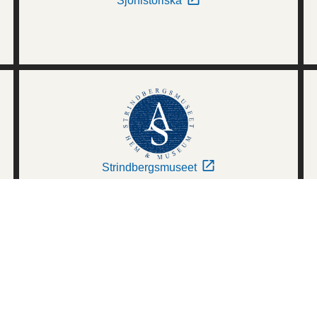
Sjöhistoriska
Strindbergsmuseet