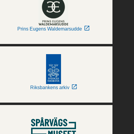
Prins Eugens Waldemarsudde
Riksbankens arkiv