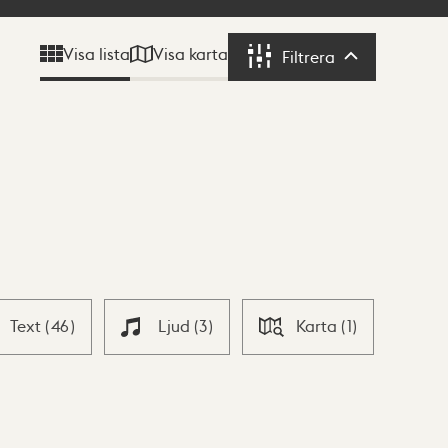
Visa karta
Visa lista
Filtrera
Filtrera
Text
(
46
)
Ljud
(
3
)
Karta
(
1
)