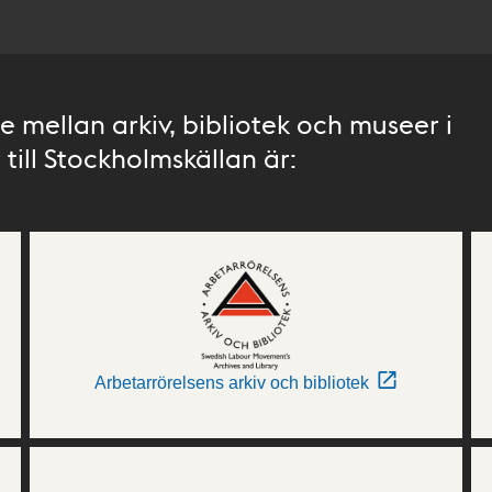
 mellan arkiv, bibliotek och museer i
till Stockholmskällan är:
Arbetarrörelsens arkiv och bibliotek