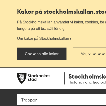
Kakor på stockholmskallan
.st
På Stockholmskällan använder vi kakor, cookies, för a
fungera på ett bra sätt för dig.
Om kakor på Stockholmskällan
Godkänn alla kakor
Välj vilka kak
Till
Till
Stockholmsk
navigationen
huvudinnehållet
Historia i ord, ljud oc
Sök
Fritextsök