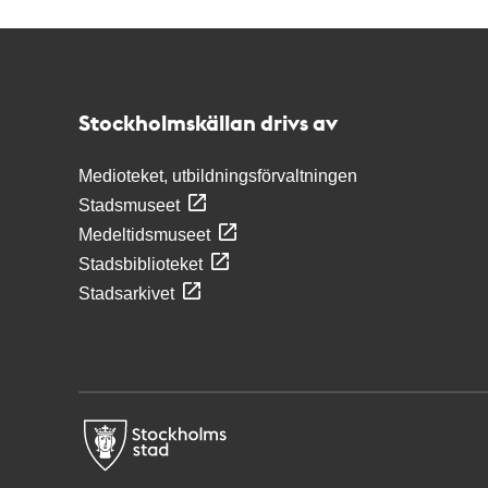
Kontakt
Stockholmskällan
Stockholmskällan drivs av
Medioteket, utbildningsförvaltningen
Stadsmuseet
Medeltidsmuseet
Stadsbiblioteket
Stadsarkivet