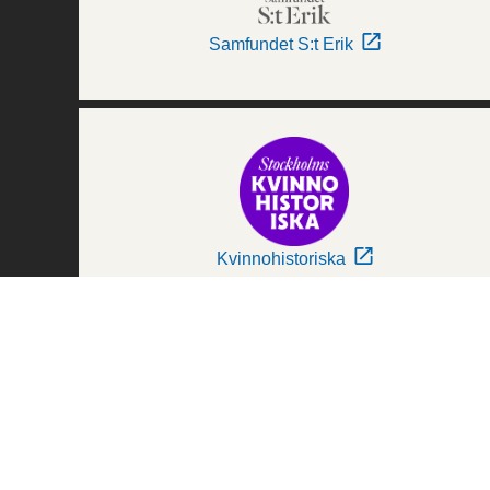
Samfundet S:t Erik
Kvinnohistoriska
Världskulturmuseerna