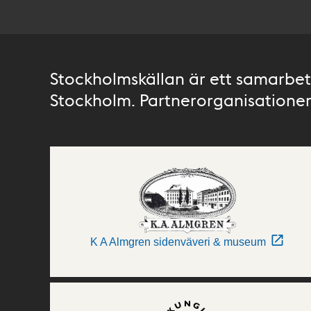
Stockholmskällan är ett samarbete
Stockholm. Partnerorganisationer 
K A Almgren sidenväveri & museum