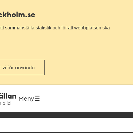
ockholm.se
tt sammanställa statistik och för att webbplatsen ska
or vi får använda
ällan
Meny
h bild