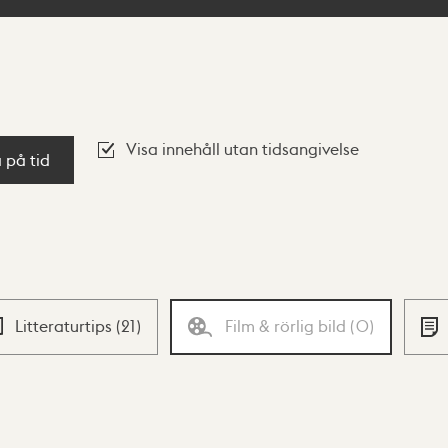
Visa innehåll utan tidsangivelse
a på tid
Litteraturtips
(
21
)
Film & rörlig bild
(
0
)