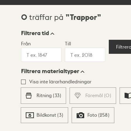
0
Trappor
träffar på
Sökresultat
Filtrera tid
Från
Till
Visningsläge
Filtrer
Filtrera materialtyper
Lista
Karta
Visa inte lärarhandledningar
Ritning
(
33
)
Föremål
(
0
)
Bildkonst
(
3
)
Foto
(
258
)