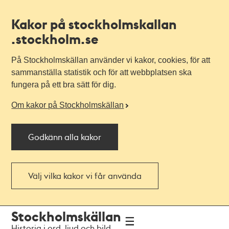
Kakor på stockholmskallan
.stockholm.se
På Stockholmskällan använder vi kakor, cookies, för att
sammanställa statistik och för att webbplatsen ska
fungera på ett bra sätt för dig.
Om kakor på Stockholmskällan
Godkänn alla kakor
Välj vilka kakor vi får använda
Till
Till
Stockholmskällan
navigationen
huvudinnehållet
Historia i ord, ljud och bild