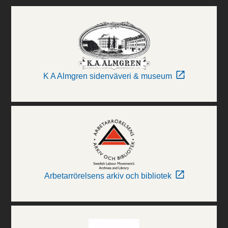
K A Almgren sidenväveri & museum
Arbetarrörelsens arkiv och bibliotek