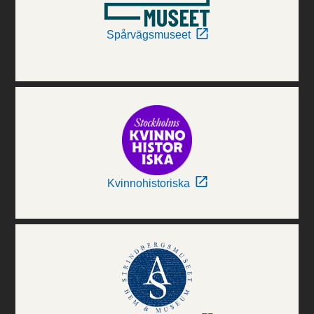
Spårvägsmuseet
Kvinnohistoriska