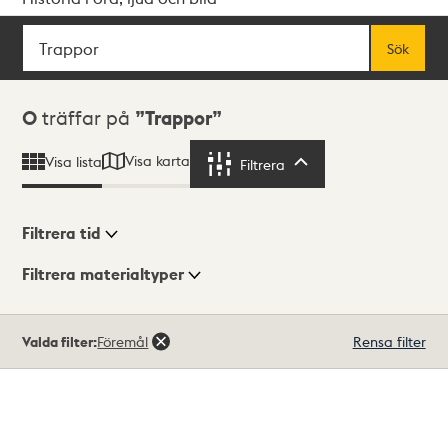
Sök
Fritextsök
Sök
Sökresultat
0
träffar på
Trappor
Visa karta
Visa lista
Filtrera
Filtrera
Filtrera tid
Filtrera materialtyper
Visningsläge
Totalt
Valda filter:
Föremål
Rensa filter
0
träffar
Lista
Karta