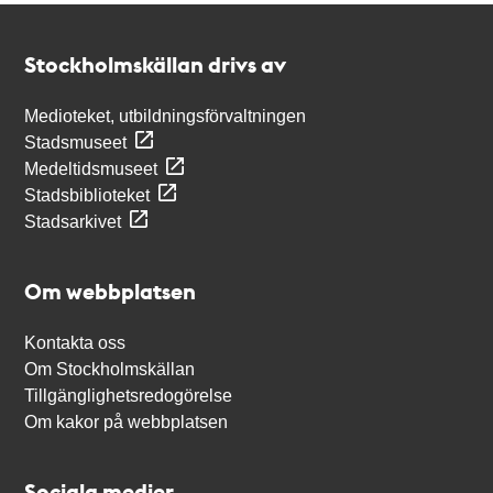
Kontakt
Stockholmskällan
Stockholmskällan drivs av
Medioteket, utbildningsförvaltningen
Stadsmuseet
Medeltidsmuseet
Stadsbiblioteket
Stadsarkivet
Om webbplatsen
Kontakta oss
Om Stockholmskällan
Tillgänglighetsredogörelse
Om kakor på webbplatsen
Sociala medier