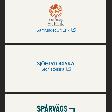
Samfundet S:t Erik
Sjöhistoriska