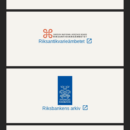
Riksantikvarieämbetet
Riksbankens arkiv