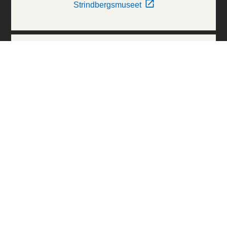
Strindbergsmuseet
Thielska Galleriet
Världskulturmuseerna