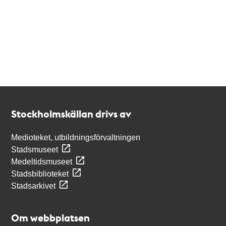
Kontakt
Stockholmskällan
Stockholmskällan drivs av
Medioteket, utbildningsförvaltningen
Stadsmuseet
Medeltidsmuseet
Stadsbiblioteket
Stadsarkivet
Om webbplatsen