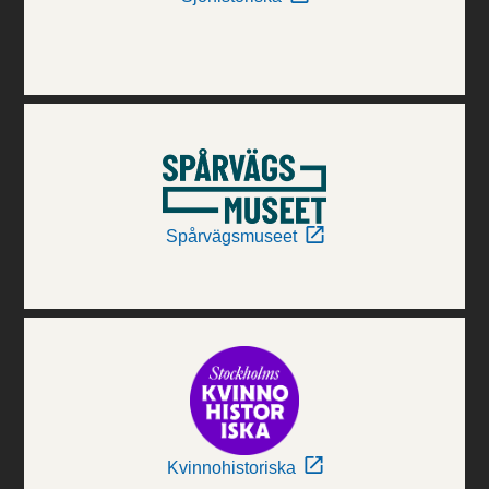
Spårvägsmuseet
Kvinnohistoriska