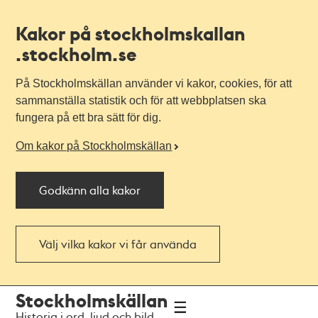
Kakor på stockholmskallan
.stockholm.se
På Stockholmskällan använder vi kakor, cookies, för att
sammanställa statistik och för att webbplatsen ska
fungera på ett bra sätt för dig.
Om kakor på Stockholmskällan
Godkänn alla kakor
Välj vilka kakor vi får använda
Till
Till
Stockholmskällan
navigationen
huvudinnehållet
Historia i ord, ljud och bild