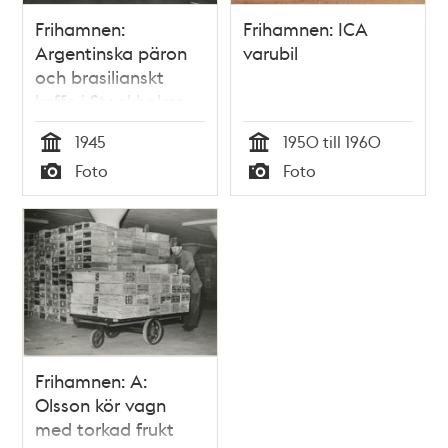
Frihamnen:
Frihamnen: ICA
Argentinska päron
varubil
och brasilianskt
kaffe i Stockholms
Frihamns lager
1945
1950 till 1960
Tid
Tid
Foto
Foto
Typ
Typ
Frihamnen: A:
Olsson kör vagn
med torkad frukt