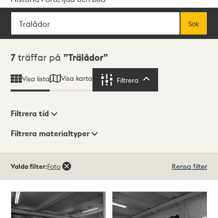
Sök
Fritextsök
Sök
Sökresultat
7
träffar på
Trälådor
Visa karta
Visa lista
Filtrera
Filtrera
Filtrera tid
Filtrera materialtyper
Visningsläge
Totalt
Valda filter:
Foto
Rensa filter
7
träffar
Lista
Karta