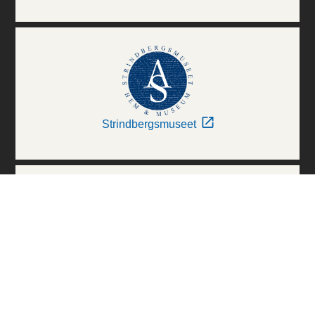
Strindbergsmuseet
Thielska Galleriet