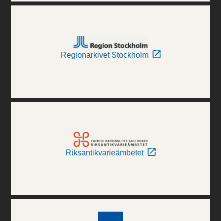
Regionarkivet Stockholm
Riksantikvarieämbetet