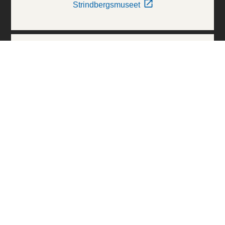
Strindbergsmuseet
Thielska Galleriet
Världskulturmuseerna