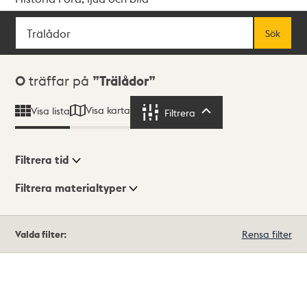
Sök
Fritextsök
Sök
Sökresultat
0
träffar på
Trälådor
Visa karta
Visa lista
Filtrera
Filtrera
Filtrera tid
Filtrera materialtyper
Visningsläge
Totalt
Valda filter:
Rensa filter
0
träffar
Lista
Karta