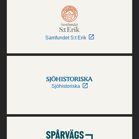
Samfundet S:t Erik
Sjöhistoriska