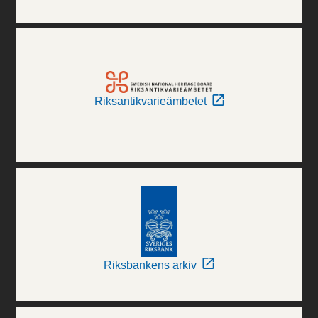
Riksantikvarieämbetet
Riksbankens arkiv