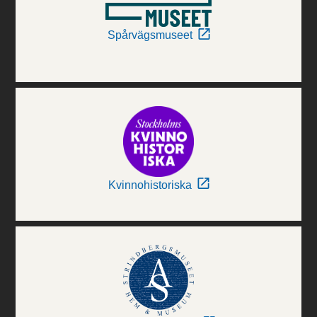
Spårvägsmuseet
Kvinnohistoriska