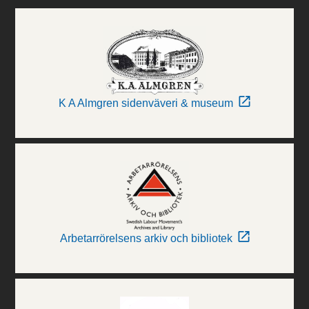
K A Almgren sidenväveri & museum
Arbetarrörelsens arkiv och bibliotek