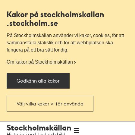
Kakor på stockholmskallan
.stockholm.se
På Stockholmskällan använder vi kakor, cookies, för att
sammanställa statistik och för att webbplatsen ska
fungera på ett bra sätt för dig.
Om kakor på Stockholmskällan
Godkänn alla kakor
Välj vilka kakor vi får använda
Till
Till
Stockholmskällan
navigationen
huvudinnehållet
Historia i ord, ljud och bild