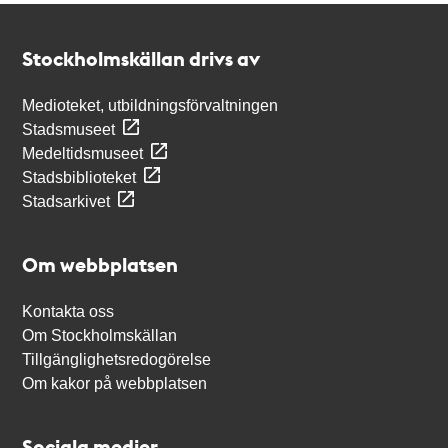
Kontakt
Stockholmskällan
Stockholmskällan drivs av
Medioteket, utbildningsförvaltningen
Stadsmuseet
Medeltidsmuseet
Stadsbiblioteket
Stadsarkivet
Om webbplatsen
Kontakta oss
Om Stockholmskällan
Tillgänglighetsredogörelse
Om kakor på webbplatsen
Sociala medier