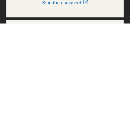
Strindbergsmuseet
Thielska Galleriet
Världskulturmuseerna