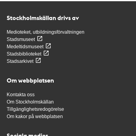
Kontakt
Stockholmskällan
Stockholmskällan drivs av
Medioteket, utbildningsförvaltningen
Stadsmuseet
Medeltidsmuseet
Stadsbiblioteket
Stadsarkivet
Om webbplatsen
Kontakta oss
Om Stockholmskällan
Tillgänglighetsredogörelse
Om kakor på webbplatsen
Sociala medier