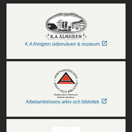
K A Almgren sidenväveri & museum
Arbetarrörelsens arkiv och bibliotek