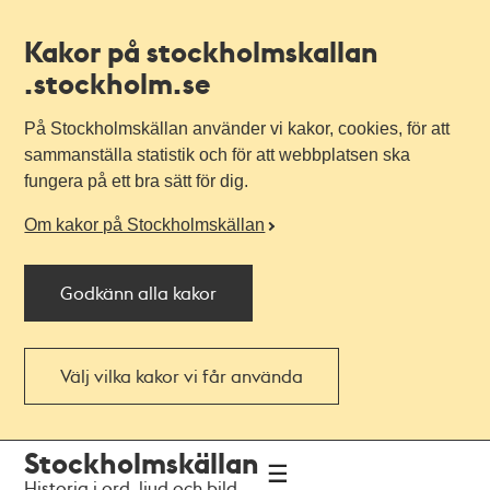
Kakor på stockholmskallan
.stockholm.se
På Stockholmskällan använder vi kakor, cookies, för att
sammanställa statistik och för att webbplatsen ska
fungera på ett bra sätt för dig.
Om kakor på Stockholmskällan
Godkänn alla kakor
Välj vilka kakor vi får använda
Till
Till
Stockholmskällan
navigationen
huvudinnehållet
Historia i ord, ljud och bild