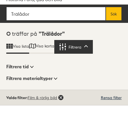
Sök
Fritextsök
Sök
Sökresultat
0
träffar på
Trälådor
Visa karta
Visa lista
Filtrera
Filtrera
Filtrera tid
Filtrera materialtyper
Visningsläge
Totalt
Valda filter:
Film & rörlig bild
Rensa filter
0
träffar
Lista
Karta