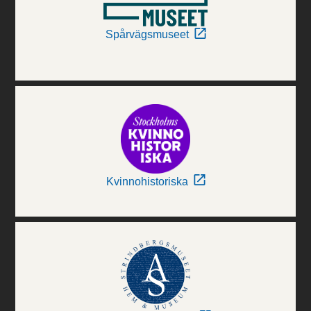
Spårvägsmuseet
Kvinnohistoriska