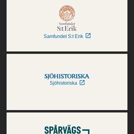
Samfundet S:t Erik
Sjöhistoriska