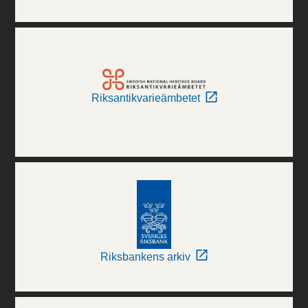
Riksantikvarieämbetet
Riksbankens arkiv