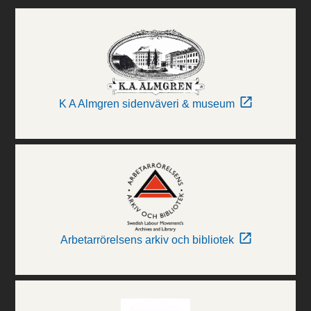
K A Almgren sidenväveri & museum
Arbetarrörelsens arkiv och bibliotek