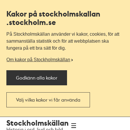
Kakor på stockholmskallan
.stockholm.se
På Stockholmskällan använder vi kakor, cookies, för att
sammanställa statistik och för att webbplatsen ska
fungera på ett bra sätt för dig.
Om kakor på Stockholmskällan
Godkänn alla kakor
Välj vilka kakor vi får använda
Till
Till
Stockholmskällan
navigationen
huvudinnehållet
Historia i ord, ljud och bild