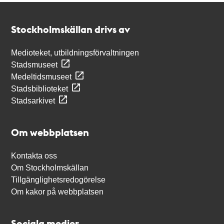
Kontakt
Stockholmskällan
Stockholmskällan drivs av
Medioteket, utbildningsförvaltningen
Stadsmuseet
Medeltidsmuseet
Stadsbiblioteket
Stadsarkivet
Om webbplatsen
Kontakta oss
Om Stockholmskällan
Tillgänglighetsredogörelse
Om kakor på webbplatsen
Sociala medier