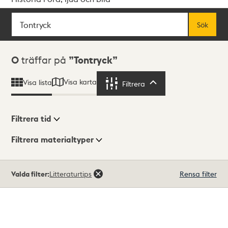
Sök
Fritextsök
Sök
Sökresultat
0
träffar på
Tontryck
Visa karta
Visa lista
Filtrera
Filtrera
Filtrera tid
Filtrera materialtyper
Visningsläge
Totalt
Valda filter:
Litteraturtips
Rensa filter
0
träffar
Lista
Karta