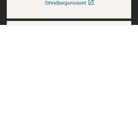
Strindbergsmuseet
Thielska Galleriet
Världskulturmuseerna