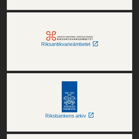
Riksantikvarieämbetet
Riksbankens arkiv