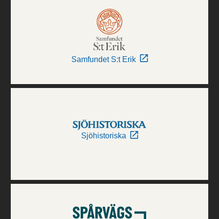
Samfundet S:t Erik
Sjöhistoriska