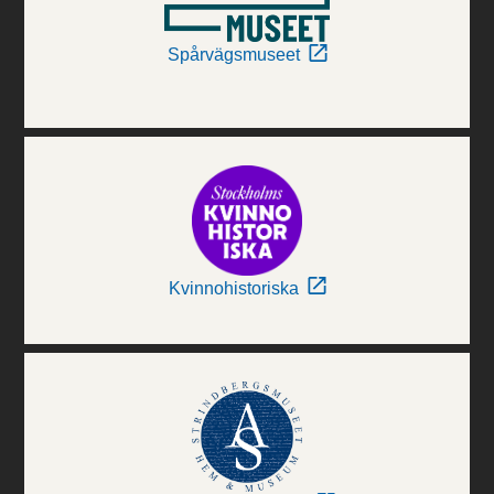
Spårvägsmuseet
Kvinnohistoriska